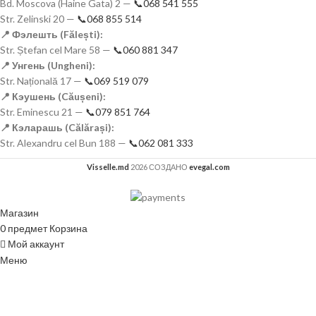
Bd. Moscova (Haine Gata) 2 —
📞068 541 555
Str. Zelinski 20 —
📞068 855 514
📍 Фэлешть (Fălești):
Str. Ștefan cel Mare 58 —
📞060 881 347
📍 Унгень (Ungheni):
Str. Națională 17 —
📞069 519 079
📍 Кэушень (Căușeni):
Str. Eminescu 21 —
📞079 851 764
📍 Кэларашь (Călărași):
Str. Alexandru cel Bun 188 —
📞062 081 333
Visselle.md
2026 СОЗДАНО
evegal.com
Магазин
0
предмет
Корзина
Мой аккаунт
Меню