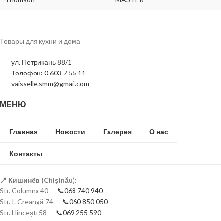
Товары для кухни и дома
ул. Петрикань 88/1
Телефон: 0 603 7 55 11
vaisselle.smm@gmail.com
МЕНЮ
Главная
Новости
Галерея
О нас
Контакты
📍 Кишинёв (Chișinău):
Str. Columna 40 —
📞068 740 940
Str. I. Creangă 74 —
📞060 850 050
Str. Hîncești 58 —
📞069 255 590