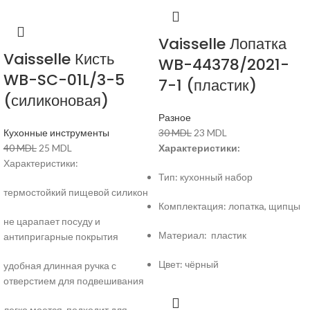
Vaisselle Лопатка
Vaisselle Кисть
WB-44378/2021-
WB-SC-01L/3-5
7-1 (пластик)
(силиконовая)
Разное
Кухонные инструменты
30
MDL
23
MDL
40
MDL
25
MDL
Характеристики:
Характеристики:
Тип: кухонный набор
термостойкий пищевой силикон
Комплектация: лопатка, щипцы
не царапает посуду и
Материал: пластик
антипригарные покрытия
Цвет: чёрный
удобная длинная ручка с
отверстием для подвешивания
легко моется, подходит для