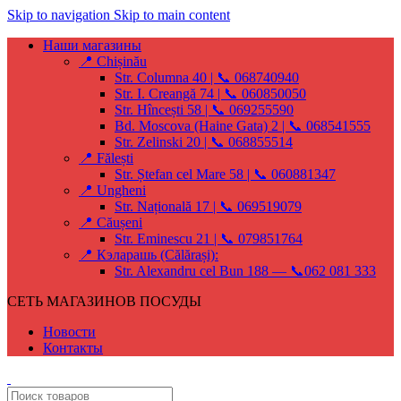
Skip to navigation
Skip to main content
Наши магазины
📍 Chișinău
Str. Columna 40 | 📞 068740940
Str. I. Creangă 74 | 📞 060850050
Str. Hîncești 58 | 📞 069255590
Bd. Moscova (Haine Gata) 2 | 📞 068541555
Str. Zelinski 20 | 📞 068855514
📍 Fălești
Str. Ștefan cel Mare 58 | 📞 060881347
📍 Ungheni
Str. Națională 17 | 📞 069519079
📍 Căușeni
Str. Eminescu 21 | 📞 079851764
📍 Кэларашь (Călărași):
Str. Alexandru cel Bun 188 — 📞062 081 333
СЕТЬ МАГАЗИНОВ ПОСУДЫ
Новости
Контакты