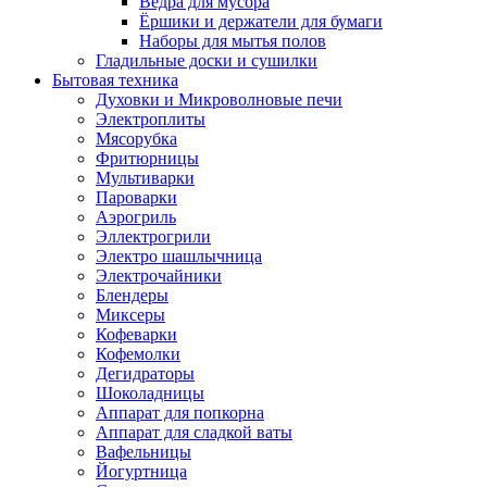
Вёдра для мусора
Ёршики и держатели для бумаги
Наборы для мытья полов
Гладильные доски и сушилки
Бытовая техника
Духовки и Микроволновые печи
Электроплиты
Мясорубка
Фритюрницы
Мультиварки
Пароварки
Аэрогриль
Эллектрогрили
Электро шашлычница
Электрочайники
Блендеры
Миксеры
Кофеварки
Кофемолки
Дегидраторы
Шоколадницы
Аппарат для попкорна
Аппарат для сладкой ваты
Вафельницы
Йогуртница