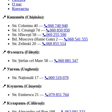
О нас
Контакты
📍 Кишинёв (Chișinău):
Str. Columna 40 —
📞068 740 940
Str. I. Creangă 74 —
📞060 850 050
Str. Hîncești 58 —
📞069 255 590
Bd. Moscova (Haine Gata) 2 —
📞068 541 555
Str. Zelinski 20 —
📞068 855 514
📍 Фэлешть (Fălești):
Str. Ștefan cel Mare 58 —
📞060 881 347
📍 Унгень (Ungheni):
Str. Națională 17 —
📞069 519 079
📍 Кэушень (Căușeni):
Str. Eminescu 21 —
📞079 851 764
📍 Кэларашь (Călărași):
Str. Alexandru cel Bun 188 —
📞062 081 333