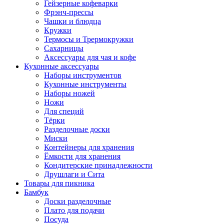
Гейзерные кофеварки
Фрэнч-прессы
Чашки и блюдца
Кружки
Термосы и Трермокружки
Сахарницы
Аксессуары для чая и кофе
Кухонные аксессуары
Наборы инструментов
Кухонные инструменты
Наборы ножей
Ножи
Для специй
Тёрки
Разделочные доски
Миски
Контейнеры для хранения
Ёмкости для хранения
Кондитерские принадлежности
Друшлаги и Сита
Товары для пикника
Бамбук
Доски разделочные
Плато для подачи
Посуда