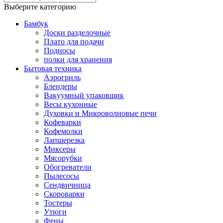
Выберите категорию
Бамбук
Доски разделочные
Плато для подачи
Подносы
полки для хранения
Бытовая техника
Аэрогриль
Блендеры
Вакуумный упаковщик
Весы кухонные
Духовки и Микроволновые печи
Кофеварки
Кофемолки
Лапшерезка
Миксеры
Мясорубки
Обогреватели
Пылесосы
Сендвичница
Скороварки
Тостеры
Утюги
Фены