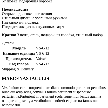
Упаковка: подарочная коробка
Преимущества
Острые и долговечные лезвия
Стильный дизайн с узорными ручками
Идеально для подарка
Подходит для разных кухонных задач
Кратко:
3 ножа, сталь, подарочная коробка, стильный набор
Детали
Модель
VS-6-12
Название еденицы
VS-6-12
Производитель
Vaisselle
Код товара
VS-6-12
Shipping & Delivery
MAECENAS IACULIS
Vestibulum curae torquent diam diam commodo parturient penatibus
nunc dui adipiscing convallis bulum parturient suspendisse
parturient a.Parturient in parturient scelerisque nibh lectus quam a
natoque adipiscing a vestibulum hendrerit et pharetra fames nunc
natoque dui.