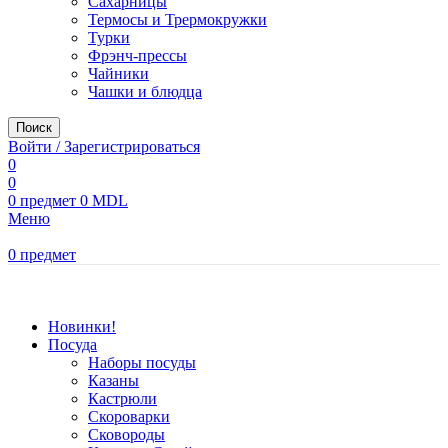
Сахарницы
Термосы и Трермокружки
Турки
Фрэнч-прессы
Чайники
Чашки и блюдца
Поиск
Войти / Зарегистрироваться
0
0
0
предмет
0
MDL
Меню
0
предмет
Просмотр категорий
Новинки!
Посуда
Наборы посуды
Казаны
Кастрюли
Скороварки
Сковороды