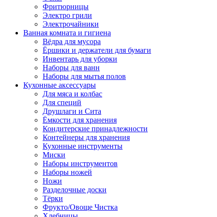
Фритюрницы
Электро грили
Электрочайники
Ванная комната и гигиена
Вёдра для мусора
Ёршики и держатели для бумаги
Инвентарь для уборки
Наборы для ванн
Наборы для мытья полов
Кухонные аксессуары
Для мяса и колбас
Для специй
Друшлаги и Сита
Ёмкости для хранения
Кондитерские принадлежности
Контейнеры для хранения
Кухонные инструменты
Миски
Наборы инструментов
Наборы ножей
Ножи
Разделочные доски
Тёрки
Фрукто/Овоще Чистка
Хлебницы