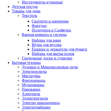
Инструменты кухонные
Детская посуда
Товары для дома
Текстиль
Скатерти и напероны
Фартуки
Полотенца и Салфетки
Ванная комната и гигиена
Наборы для ванн
Вёдра для мусора
Ёршики и держатели для бумаги
Наборы для мытья полов
Гладильные доски и сушилки
Бытовая техника
Духовки и Микроволновые печи
Электроплиты
Мясорубка
Фритюрницы
Мультиварки
Пароварки
Аэрогриль
Эллектрогрили
Электро шашлычница
Электрочайники