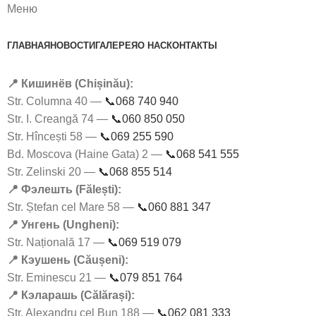
Меню
ГЛАВНАЯ
НОВОСТИ
ГАЛЕРЕЯ
О НАС
КОНТАКТЫ
📍 Кишинёв (Chișinău):
Str. Columna 40 —
📞068 740 940
Str. I. Creangă 74 —
📞060 850 050
Str. Hîncești 58 —
📞069 255 590
Bd. Moscova (Haine Gata) 2 —
📞068 541 555
Str. Zelinski 20 —
📞068 855 514
📍 Фэлешть (Fălești):
Str. Ștefan cel Mare 58 —
📞060 881 347
📍 Унгень (Ungheni):
Str. Națională 17 —
📞069 519 079
📍 Кэушень (Căușeni):
Str. Eminescu 21 —
📞079 851 764
📍 Кэларашь (Călărași):
Str. Alexandru cel Bun 188 —
📞062 081 333