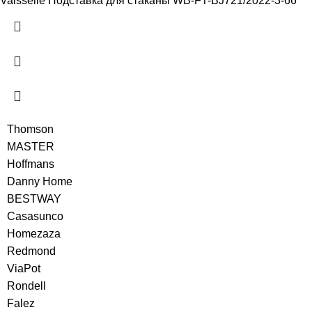
Vaisselle Подставка для cтаканы WB-FT-BJ721/2022-3-66
Thomson
MASTER
Hoffmans
Danny Home
BESTWAY
Casasunco
Homezaza
Redmond
ViaPot
Rondell
Falez