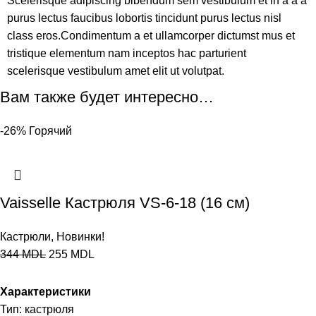
Scelerisque adipiscing bibendum sem vestibulum et in a a a
purus lectus faucibus lobortis tincidunt purus lectus nisl
class eros.Condimentum a et ullamcorper dictumst mus et
tristique elementum nam inceptos hac parturient
scelerisque vestibulum amet elit ut volutpat.
Вам также будет интересно…
-26%
Горячий
Vaisselle Кастрюля VS-6-18 (16 см)
Кастрюли
,
Новинки!
344
MDL
255
MDL
Характеристики
Тип: кастрюля