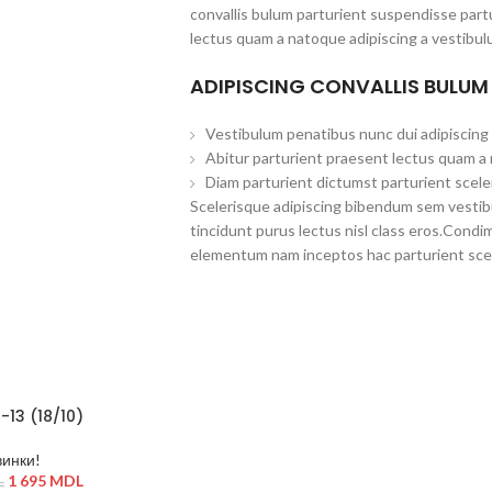
convallis bulum parturient suspendisse partu
lectus quam a natoque adipiscing a vestibul
ADIPISCING CONVALLIS BULUM
Vestibulum penatibus nunc dui adipiscing 
Abitur parturient praesent lectus quam a
Diam parturient dictumst parturient scele
Scelerisque adipiscing bibendum sem vestibul
tincidunt purus lectus nisl class eros.Cond
elementum nam inceptos hac parturient scel
-13 (18/10)
инки!
1 695
MDL
L