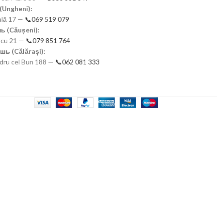
(Ungheni):
nală 17 —
📞069 519 079
ь (Căușeni):
scu 21 —
📞079 851 764
шь (Călărași):
ndru cel Bun 188 —
📞062 081 333