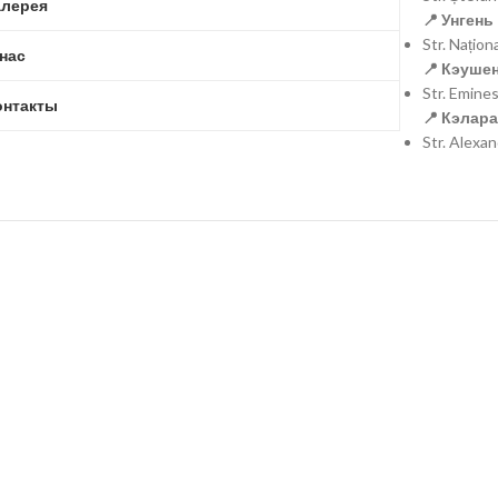
алерея
📍 Унгень 
Str. Națio
 нас
📍 Кэушен
Str. Emine
онтакты
📍 Кэлара
Str. Alexa