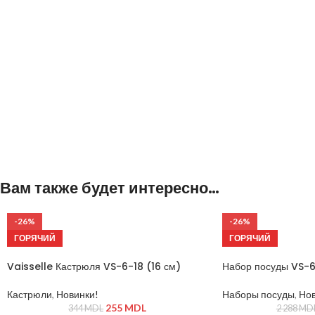
Вам также будет интересно…
-26%
-26%
ГОРЯЧИЙ
ГОРЯЧИЙ
Vaisselle Кастрюля VS-6-18 (16 см)
Набор посуды VS-6
Кастрюли
,
Новинки!
Наборы посуды
,
Нов
255
MDL
344
MDL
2 288
MD