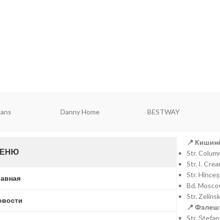
ell
Falez
Brart
📍 Кишинё
ЕНЮ
Str. Colu
Str. I. Cr
Str. Hînce
лавная
Bd. Moscov
Str. Zelins
овости
📍 Фэлешт
Str. Ștefa