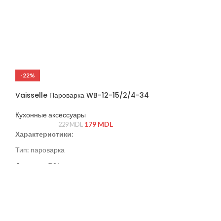
-22%
-37%
Vaisselle Пароварка WB-12-15/2/4-34
Кухонные аксессуары
179
MDL
229
MDL
Характеристики:
Тип: пароварка
Диаметр: Ø21 см
Высота: 13 см
Материал: нержавеющая сталь
Ручка: металлическая с силиконовой