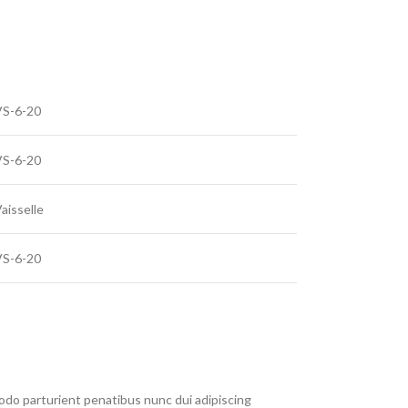
VS-6-20
VS-6-20
aisselle
VS-6-20
do parturient penatibus nunc dui adipiscing