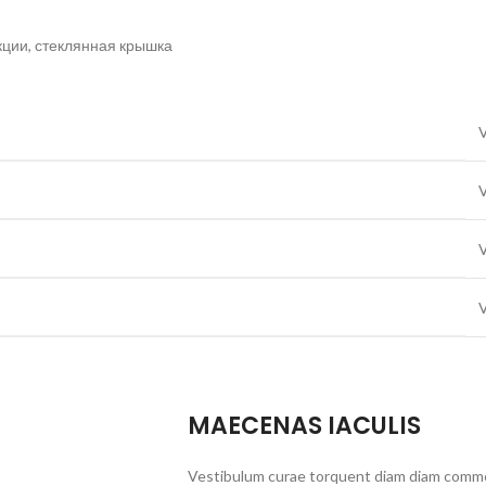
кции, стеклянная крышка
V
MAECENAS IACULIS
Vestibulum curae torquent diam diam commo