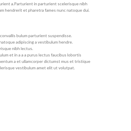
rient a.Parturient in parturient scelerisque nibh
um hendrerit et pharetra fames nunc natoque dui.
convallis bulum parturient suspendisse.
 natoque adipiscing a vestibulum hendre.
risque nibh lectus.
um et in a a a purus lectus faucibus lobortis
imentum a et ullamcorper dictumst mus et tristique
erisque vestibulum amet elit ut volutpat.