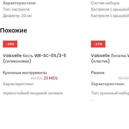
Характеристики
Состав набора:
Тип: кастрюля
Кастрюля с крышкой 
Диаметр: 20 см
Кастрюля с крышкой 
Материал: нержавеющая сталь
Кастрюля с крышкой 
Крышка: стеклянная с пароотводом
Кастрюля с крышкой
Похожие
Ручки: термостойкие
Ковш с крышкой 16 с
Сковорода с крышко
-38%
-23%
Чайник ~2,5 л
Vaisselle Кисть WB-SC-01L/3-5
Vaisselle Лопатк
(силиконовая)
(пластик)
Кухонные инструменты
Разное
25
MDL
40
MDL
30
MD
Характеристики:
Характеристики:
термостойкий пищевой силикон
Тип: кухонный набо
не царапает посуду и антипригарные
Комплектация: лопа
покрытия
Материал: пластик
удобная длинная ручка с отверстием для
Цвет: чёрный
подвешивания