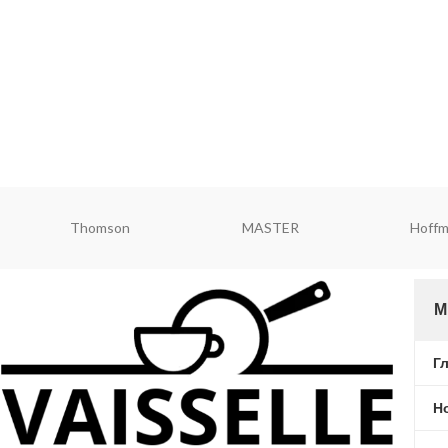
легко моется, подходит для посудомоечной
машины
цвет поставляется
случайный
Redmond
ViaPot
Rond
М
Г
Н