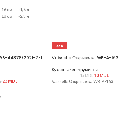
16 см — ~1,6 л
18 см — ~2,9 л
20 см — ~3,9 л
 24 см — ~6,5–8 л
м — ~1,6–2,1 л
й 24 см
-33%
а WB-44378/2021-7-1
Vaisselle Открывалка WB-A-163
Кухонные инструменты
10
MDL
15
MDL
23
MDL
Vaisselle Открывалка WB-A-163
L
р
тка, щипцы