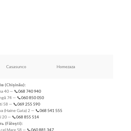
накладкой (оранжевая)
Vaisselle Подст
BJ721/2022-3-
Конструкция: с устойчивыми ножками
Разное
12
Vaisselle Подста
BJ721/2022-3-66
Dannyhome
Vaisselle
Simax
в (Chișinău):
mna 40 —
📞068 740 940
eangă 74 —
📞060 850 050
ști 58 —
📞069 255 590
a (Haine Gata) 2 —
📞068 541 555
ki 20 —
📞068 855 514
ь (Fălești):
n cel Mare 58 —
📞060 881 347