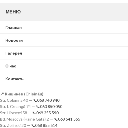
МЕНЮ
Главная
Новости
Галерея
О нас
Контакты
📍 Кишинёв (Chișinău):
Str. Columna 40 —
📞068 740 940
Str. I. Creangă 74 —
📞060 850 050
Str. Hîncești 58 —
📞069 255 590
Bd. Moscova (Haine Gata) 2 —
📞068 541 555
Str. Zelinski 20 —
📞068 855 514