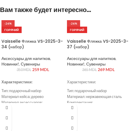
Вам также будет интересно…
-26%
-26%
ГОРЯЧИЙ
ГОРЯЧИЙ
Vaisselle Фляжка VS-2025-3-
Vaisselle Фляжка VS-2025-3-
34 (набор)
37 (набор)
Аксессуары для напитков
,
Аксессуары для напитков
,
Новинки!
,
Сувениры
Новинки!
,
Сувениры
259
MDL
269
MDL
350
MDL
365
MDL
Характеристики:
Характеристики:
Тип: подарочный набор
Тип: подарочный набор
Материал кейса: дерево
Материал: нержавеющая сталь
Материал аксессуаров:
Комплектация:
нержавеющая сталь / экокожа
фляга
2 стопки
Комплектация:
воронка
шахматная доска (складная)
перочинный нож с зажигалкой
шахматные фигуры