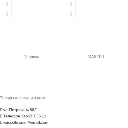
удобная длинная ручка с
Цвет: чёрный
отверстием для подвешивания
легко моется, подходит для
посудомоечной машины
цвет поставляется
случайный
R
Hoffmans
Danny H
Товары для кухни и дома
ул. Петрикань 88/1
Телефон: 0 603 7 55 11
vaisselle.smm@gmail.com