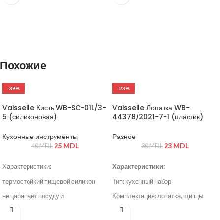
фляга
Цвет: золотой
2 стопки
Упаковка: подарочная коробка
воронка
Цвет: коричневый
Похожие
-38%
-23%
Vaisselle Кисть WB-SC-01L/3-
Vaisselle Лопатка WB-
5 (силиконовая)
44378/2021-7-1 (пластик)
Кухонные инструменты
Разное
25
MDL
23
MDL
40
MDL
30
MDL
Характеристики:
Характеристики:
термостойкий пищевой силикон
Тип: кухонный набор
не царапает посуду и
Комплектация: лопатка, щипцы
антипригарные покрытия
Материал: пластик