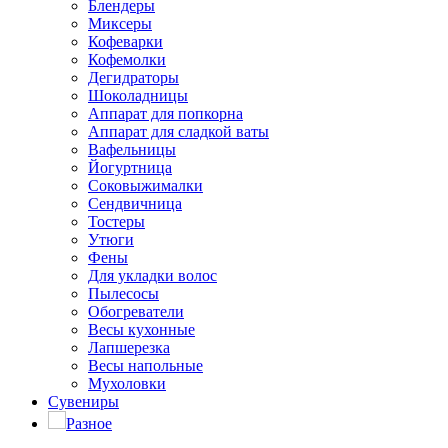
Блендеры
Миксеры
Кофеварки
Кофемолки
Дегидраторы
Шоколадницы
Аппарат для попкорна
Аппарат для сладкой ваты
Вафельницы
Йогуртница
Соковыжималки
Сендвичница
Тостеры
Утюги
Фены
Для укладки волос
Пылесосы
Обогреватели
Весы кухонные
Лапшерезка
Весы напольные
Мухоловки
Сувениры
Разное