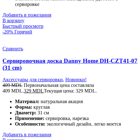
сервировке
Добавить в пожелания
В корзину
Быстрый просмотр
-20%
Горячий
Сравнить
Сервировочная доска Danny Home DH-CZT41-07
(31 cm)
Аксессуары для сервировки
,
Новинки!
409
MDL
Первоначальная цена составляла
409 MDL.
329
MDL
Текущая цена: 329 MDL.
Материал:
натуральная акация
Форма:
круглая
Диаметр:
31 см
Применение:
сервировка, нарезка
Особенности:
экологичный дизайн, легко моется
Добавить в пожелания