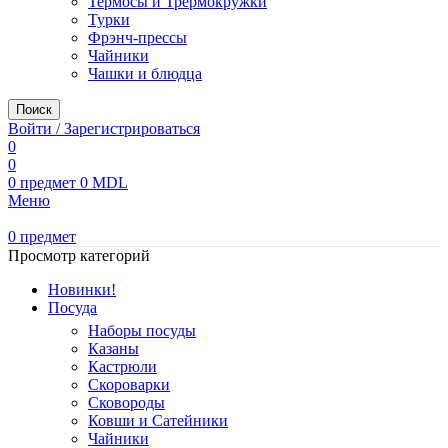
Термосы и Трермокружки
Турки
Фрэнч-прессы
Чайники
Чашки и блюдца
Поиск
Войти / Зарегистрироваться
0
0
0
предмет
0
MDL
Меню
0
предмет
Просмотр категорий
Новинки!
Посуда
Наборы посуды
Казаны
Кастрюли
Скороварки
Сковороды
Ковши и Сатейники
Чайники