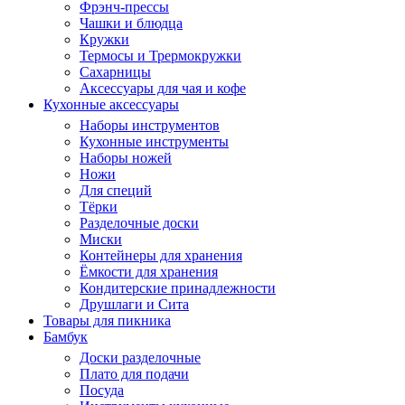
Фрэнч-прессы
Чашки и блюдца
Кружки
Термосы и Трермокружки
Сахарницы
Аксессуары для чая и кофе
Кухонные аксессуары
Наборы инструментов
Кухонные инструменты
Наборы ножей
Ножи
Для специй
Тёрки
Разделочные доски
Миски
Контейнеры для хранения
Ёмкости для хранения
Кондитерские принадлежности
Друшлаги и Сита
Товары для пикника
Бамбук
Доски разделочные
Плато для подачи
Посуда