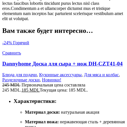
lectus faucibus lobortis tincidunt purus lectus nisl class
eros.Condimentum a et ullamcorper dictumst mus et tristique
elementum nam inceptos hac parturient scelerisque vestibulum amet
elit ut volutpat.
Вам также будет интересно…
-24%
Горячий
Сравнить
Dannyhome Доска для сыра + нож DH-CZT41-04
Блюда для подачи
,
Кухонные аксессуары
,
Для мяса и колбас
,
Разделочные доски
,
Новинки!
245
MDL
Первоначальная цена составляла
245 MDL.
185
MDL
Текущая цена: 185 MDL.
Характеристики:
Материал доски:
натуральная акация
Материал ножа:
нержавеющая сталь + деревянная
ручка