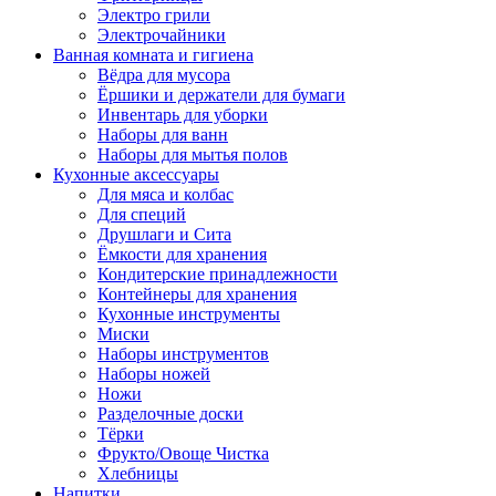
Электро грили
Электрочайники
Ванная комната и гигиена
Вёдра для мусора
Ёршики и держатели для бумаги
Инвентарь для уборки
Наборы для ванн
Наборы для мытья полов
Кухонные аксессуары
Для мяса и колбас
Для специй
Друшлаги и Сита
Ёмкости для хранения
Кондитерские принадлежности
Контейнеры для хранения
Кухонные инструменты
Миски
Наборы инструментов
Наборы ножей
Ножи
Разделочные доски
Тёрки
Фрукто/Овоще Чистка
Хлебницы
Напитки