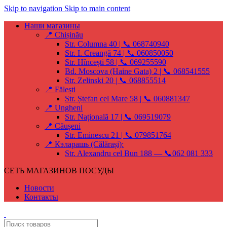
Skip to navigation
Skip to main content
Наши магазины
📍 Chișinău
Str. Columna 40 | 📞 068740940
Str. I. Creangă 74 | 📞 060850050
Str. Hîncești 58 | 📞 069255590
Bd. Moscova (Haine Gata) 2 | 📞 068541555
Str. Zelinski 20 | 📞 068855514
📍 Fălești
Str. Ștefan cel Mare 58 | 📞 060881347
📍 Ungheni
Str. Națională 17 | 📞 069519079
📍 Căușeni
Str. Eminescu 21 | 📞 079851764
📍 Кэларашь (Călărași):
Str. Alexandru cel Bun 188 — 📞062 081 333
СЕТЬ МАГАЗИНОВ ПОСУДЫ
Новости
Контакты