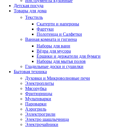
Инструменты кухонные
Детская посуда
Товары для дома
Текстиль
Скатерти и напероны
Фартуки
Полотенца и Салфетки
Ванная комната и гигиена
Наборы для ванн
Вёдра для мусора
Ёршики и держатели для бумаги
Наборы для мытья полов
Гладильные доски и сушилки
Бытовая техника
Духовки и Микроволновые печи
Электроплиты
Мясорубка
Фритюрницы
Мультиварки
Пароварки
Аэрогриль
Эллектрогрили
Электро шашлычница
Электрочайники