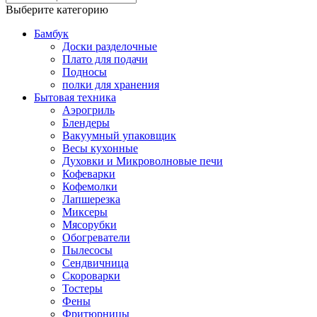
Выберите категорию
Бамбук
Доски разделочные
Плато для подачи
Подносы
полки для хранения
Бытовая техника
Аэрогриль
Блендеры
Вакуумный упаковщик
Весы кухонные
Духовки и Микроволновые печи
Кофеварки
Кофемолки
Лапшерезка
Миксеры
Мясорубки
Обогреватели
Пылесосы
Сендвичница
Скороварки
Тостеры
Фены
Фритюрницы