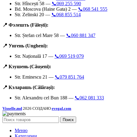
Str. Hîncești 58 —
📞069 255 590
Bd. Moscova (Haine Gata) 2 —
📞068 541 555
Str. Zelinski 20 —
📞068 855 514
📍 Фэлешть (Fălești):
Str. Ștefan cel Mare 58 —
📞060 881 347
📍 Унгень (Ungheni):
Str. Națională 17 —
📞069 519 079
📍 Кэушень (Căușeni):
Str. Eminescu 21 —
📞079 851 764
📍 Кэларашь (Călărași):
Str. Alexandru cel Bun 188 —
📞062 081 333
Visselle.md
2026 СОЗДАНО
evegal.com
Поиск
Меню
Категории