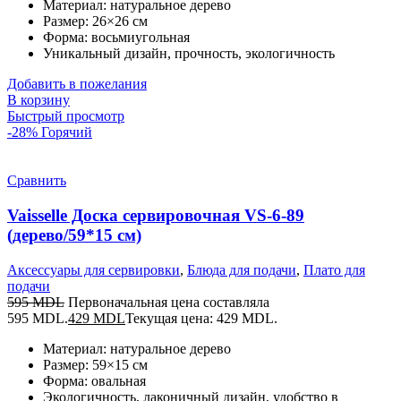
Материал: натуральное дерево
Размер: 26×26 см
Форма: восьмиугольная
Уникальный дизайн, прочность, экологичность
Добавить в пожелания
В корзину
Быстрый просмотр
-28%
Горячий
Сравнить
Vaisselle Доска сервировочная VS-6-89
(дерево/59*15 cм)
Аксессуары для сервировки
,
Блюда для подачи
,
Плато для
подачи
595
MDL
Первоначальная цена составляла
595 MDL.
429
MDL
Текущая цена: 429 MDL.
Материал: натуральное дерево
Размер: 59×15 см
Форма: овальная
Экологичность, лаконичный дизайн, удобство в