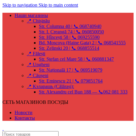
Skip to navigation
Skip to main content
Наши магазины
📍 Chișinău
Str. Columna 40 | 📞 068740940
Str. I. Creangă 74 | 📞 060850050
Str. Hîncești 58 | 📞 069255590
Bd. Moscova (Haine Gata) 2 | 📞 068541555
Str. Zelinski 20 | 📞 068855514
📍 Fălești
Str. Ștefan cel Mare 58 | 📞 060881347
📍 Ungheni
Str. Națională 17 | 📞 069519079
📍 Căușeni
Str. Eminescu 21 | 📞 079851764
📍 Кэларашь (Călărași):
Str. Alexandru cel Bun 188 — 📞062 081 333
СЕТЬ МАГАЗИНОВ ПОСУДЫ
Новости
Контакты