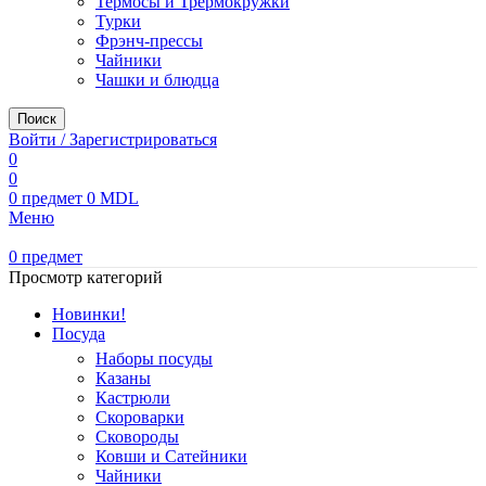
Термосы и Трермокружки
Турки
Фрэнч-прессы
Чайники
Чашки и блюдца
Поиск
Войти / Зарегистрироваться
0
0
0
предмет
0
MDL
Меню
0
предмет
Просмотр категорий
Новинки!
Посуда
Наборы посуды
Казаны
Кастрюли
Скороварки
Сковороды
Ковши и Сатейники
Чайники