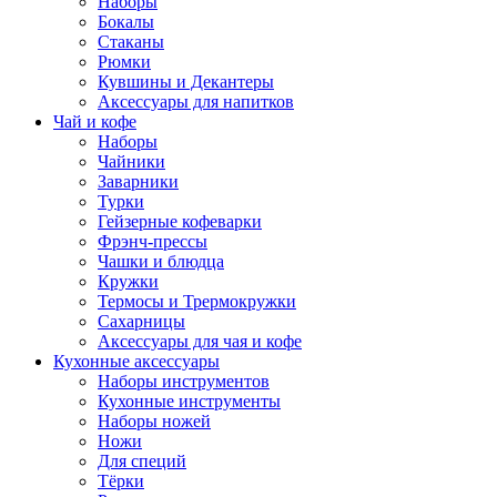
Наборы
Бокалы
Стаканы
Рюмки
Кувшины и Декантеры
Аксессуары для напитков
Чай и кофе
Наборы
Чайники
Заварники
Турки
Гейзерные кофеварки
Фрэнч-прессы
Чашки и блюдца
Кружки
Термосы и Трермокружки
Сахарницы
Аксессуары для чая и кофе
Кухонные аксессуары
Наборы инструментов
Кухонные инструменты
Наборы ножей
Ножи
Для специй
Тёрки