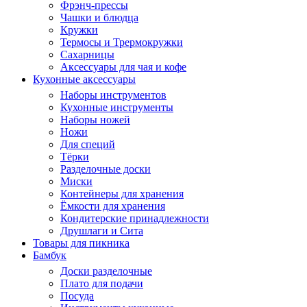
Фрэнч-прессы
Чашки и блюдца
Кружки
Термосы и Трермокружки
Сахарницы
Аксессуары для чая и кофе
Кухонные аксессуары
Наборы инструментов
Кухонные инструменты
Наборы ножей
Ножи
Для специй
Тёрки
Разделочные доски
Миски
Контейнеры для хранения
Ёмкости для хранения
Кондитерские принадлежности
Друшлаги и Сита
Товары для пикника
Бамбук
Доски разделочные
Плато для подачи
Посуда