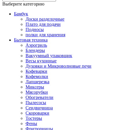
Выберите категорию
Бамбук
Доски разделочные
Плато для подачи
Подносы
полки для хранения
Бытовая техника
Аэрогриль
Блендеры
Вакуумный упаковщик
Весы кухонные
Духовки и Микроволновые печи
Кофеварки
Кофемолки
Лапшерезка
Миксеры
Мясорубки
Обогреватели
Пылесосы
Сендвичница
Скороварки
Тостеры
Фены
Фритюрницы