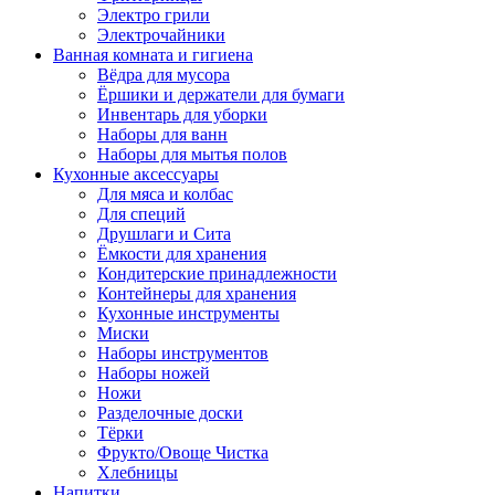
Электро грили
Электрочайники
Ванная комната и гигиена
Вёдра для мусора
Ёршики и держатели для бумаги
Инвентарь для уборки
Наборы для ванн
Наборы для мытья полов
Кухонные аксессуары
Для мяса и колбас
Для специй
Друшлаги и Сита
Ёмкости для хранения
Кондитерские принадлежности
Контейнеры для хранения
Кухонные инструменты
Миски
Наборы инструментов
Наборы ножей
Ножи
Разделочные доски
Тёрки
Фрукто/Овоще Чистка
Хлебницы
Напитки