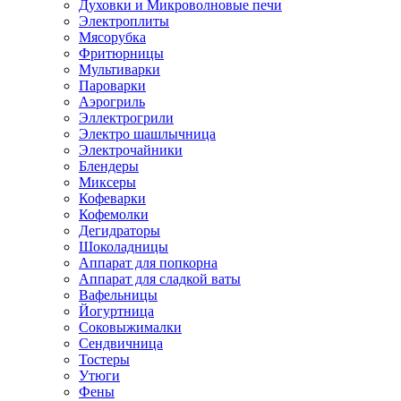
Духовки и Микроволновые печи
Электроплиты
Мясорубка
Фритюрницы
Мультиварки
Пароварки
Аэрогриль
Эллектрогрили
Электро шашлычница
Электрочайники
Блендеры
Миксеры
Кофеварки
Кофемолки
Дегидраторы
Шоколадницы
Аппарат для попкорна
Аппарат для сладкой ваты
Вафельницы
Йогуртница
Соковыжималки
Сендвичница
Тостеры
Утюги
Фены