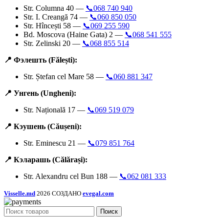
Str. Columna 40 —
📞068 740 940
Str. I. Creangă 74 —
📞060 850 050
Str. Hîncești 58 —
📞069 255 590
Bd. Moscova (Haine Gata) 2 —
📞068 541 555
Str. Zelinski 20 —
📞068 855 514
📍 Фэлешть (Fălești):
Str. Ștefan cel Mare 58 —
📞060 881 347
📍 Унгень (Ungheni):
Str. Națională 17 —
📞069 519 079
📍 Кэушень (Căușeni):
Str. Eminescu 21 —
📞079 851 764
📍 Кэларашь (Călărași):
Str. Alexandru cel Bun 188 —
📞062 081 333
Visselle.md
2026 СОЗДАНО
evegal.com
Поиск