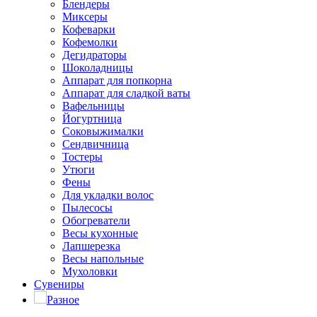
Блендеры
Миксеры
Кофеварки
Кофемолки
Дегидраторы
Шоколадницы
Аппарат для попкорна
Аппарат для сладкой ваты
Вафельницы
Йогуртница
Соковыжималки
Сендвичница
Тостеры
Утюги
Фены
Для укладки волос
Пылесосы
Обогреватели
Весы кухонные
Лапшерезка
Весы напольные
Мухоловки
Сувениры
Разное