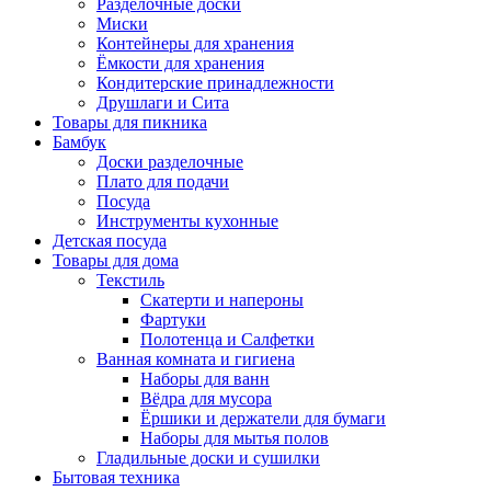
Разделочные доски
Миски
Контейнеры для хранения
Ёмкости для хранения
Кондитерские принадлежности
Друшлаги и Сита
Товары для пикника
Бамбук
Доски разделочные
Плато для подачи
Посуда
Инструменты кухонные
Детская посуда
Товары для дома
Текстиль
Скатерти и напероны
Фартуки
Полотенца и Салфетки
Ванная комната и гигиена
Наборы для ванн
Вёдра для мусора
Ёршики и держатели для бумаги
Наборы для мытья полов
Гладильные доски и сушилки
Бытовая техника