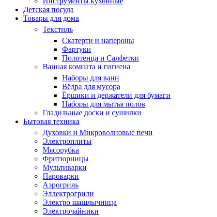
Инструменты кухонные
Детская посуда
Товары для дома
Текстиль
Скатерти и напероны
Фартуки
Полотенца и Салфетки
Ванная комната и гигиена
Наборы для ванн
Вёдра для мусора
Ёршики и держатели для бумаги
Наборы для мытья полов
Гладильные доски и сушилки
Бытовая техника
Духовки и Микроволновые печи
Электроплиты
Мясорубка
Фритюрницы
Мультиварки
Пароварки
Аэрогриль
Эллектрогрили
Электро шашлычница
Электрочайники