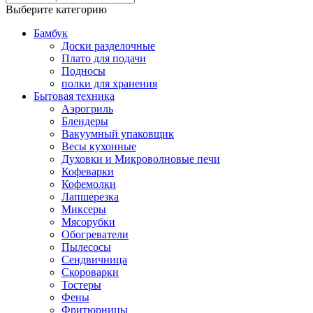
Выберите категорию
Бамбук
Доски разделочные
Плато для подачи
Подносы
полки для хранения
Бытовая техника
Аэрогриль
Блендеры
Вакуумный упаковщик
Весы кухонные
Духовки и Микроволновые печи
Кофеварки
Кофемолки
Лапшерезка
Миксеры
Мясорубки
Обогреватели
Пылесосы
Сендвичница
Скороварки
Тостеры
Фены
Фритюрницы