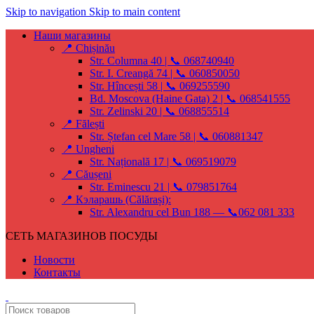
Skip to navigation
Skip to main content
Наши магазины
📍 Chișinău
Str. Columna 40 | 📞 068740940
Str. I. Creangă 74 | 📞 060850050
Str. Hîncești 58 | 📞 069255590
Bd. Moscova (Haine Gata) 2 | 📞 068541555
Str. Zelinski 20 | 📞 068855514
📍 Fălești
Str. Ștefan cel Mare 58 | 📞 060881347
📍 Ungheni
Str. Națională 17 | 📞 069519079
📍 Căușeni
Str. Eminescu 21 | 📞 079851764
📍 Кэларашь (Călărași):
Str. Alexandru cel Bun 188 — 📞062 081 333
СЕТЬ МАГАЗИНОВ ПОСУДЫ
Новости
Контакты