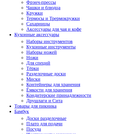
Фрэнч-прессы
Чашки и блюдца
Кружки
Термосы и Трермокружки
Сахарницы
Аксессуары для чая и кофе
Кухонные аксессуары
Наборы инструментов
Кухонные инструменты
Наборы ножей
Ножи
Для специй
Тёрки
Разделочные доски
Миски
Контейнеры для хранения
Ёмкости для хранения
Кондитерские принадлежности
Друшлаги и Сита
Товары для пикника
Бамбук
Доски разделочные
Плато для подачи
Посуда