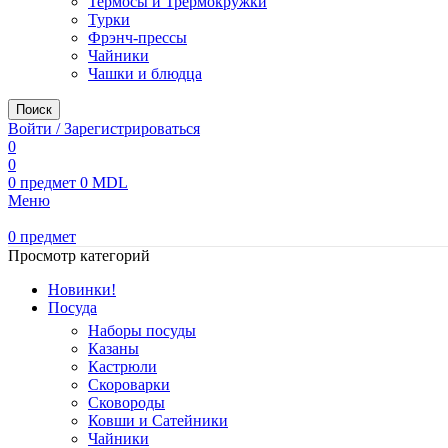
Термосы и Трермокружки
Турки
Фрэнч-прессы
Чайники
Чашки и блюдца
Поиск
Войти / Зарегистрироваться
0
0
0
предмет
0
MDL
Меню
0
предмет
Просмотр категорий
Новинки!
Посуда
Наборы посуды
Казаны
Кастрюли
Скороварки
Сковороды
Ковши и Сатейники
Чайники