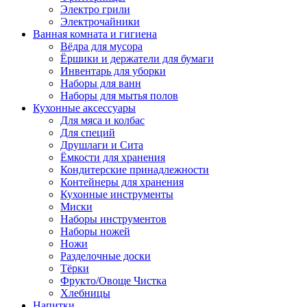
Электро грили
Электрочайники
Ванная комната и гигиена
Вёдра для мусора
Ёршики и держатели для бумаги
Инвентарь для уборки
Наборы для ванн
Наборы для мытья полов
Кухонные аксессуары
Для мяса и колбас
Для специй
Друшлаги и Сита
Ёмкости для хранения
Кондитерские принадлежности
Контейнеры для хранения
Кухонные инструменты
Миски
Наборы инструментов
Наборы ножей
Ножи
Разделочные доски
Тёрки
Фрукто/Овоще Чистка
Хлебницы
Напитки