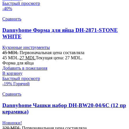
Быстрый просмотр
-40%
Сравнить
Dannyhome Форма для яйца DH-2871-STONE
WHITE
Кухонные инструменты
45
MDL
Первоначальная цена составляла
45 MDL.
27
MDL
Текущая цена: 27 MDL.
Форма для яйца
Добавить в пожелания
В корзину
Быстрый просмотр
-19%
Горячий
Сравнить
Dannyhome Чашки набор DH-BW20-04/6C (12 пр
керамика)
Новинки!
320
MDL
Первоначальная цена составляла