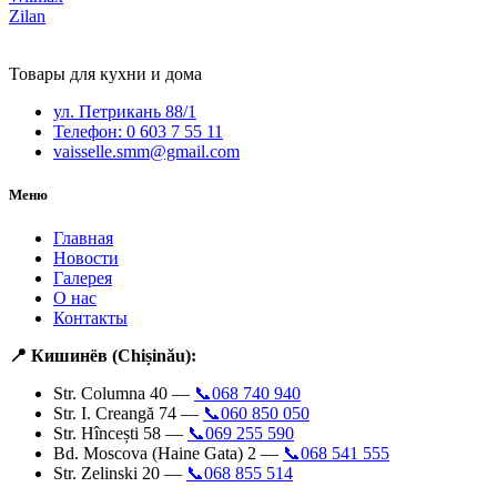
Zilan
Товары для кухни и дома
ул. Петрикань 88/1
Телефон: 0 603 7 55 11
vaisselle.smm@gmail.com
Меню
Главная
Новости
Галерея
О нас
Контакты
📍 Кишинёв (Chișinău):
Str. Columna 40 —
📞068 740 940
Str. I. Creangă 74 —
📞060 850 050
Str. Hîncești 58 —
📞069 255 590
Bd. Moscova (Haine Gata) 2 —
📞068 541 555
Str. Zelinski 20 —
📞068 855 514