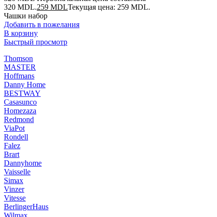
320 MDL.
259
MDL
Текущая цена: 259 MDL.
Чашки набор
Добавить в пожелания
В корзину
Быстрый просмотр
Thomson
MASTER
Hoffmans
Danny Home
BESTWAY
Casasunco
Homezaza
Redmond
ViaPot
Rondell
Falez
Brart
Dannyhome
Vaisselle
Simax
Vinzer
Vitesse
BerlingerHaus
Wilmax