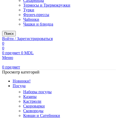
Сахарницы
Термосы и Трермокружки
Турки
Фрэнч-прессы
Чайники
Чашки и блюдца
Поиск
Войти / Зарегистрироваться
0
0
0
предмет
0
MDL
Меню
0
предмет
Просмотр категорий
Новинки!
Посуда
Наборы посуды
Казаны
Кастрюли
Скороварки
Сковороды
Ковши и Сатейники