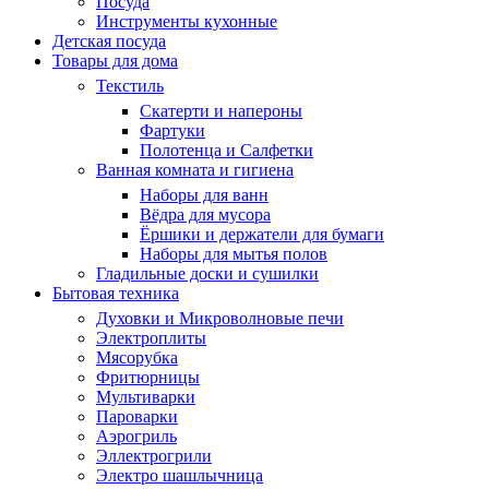
Посуда
Инструменты кухонные
Детская посуда
Товары для дома
Текстиль
Скатерти и напероны
Фартуки
Полотенца и Салфетки
Ванная комната и гигиена
Наборы для ванн
Вёдра для мусора
Ёршики и держатели для бумаги
Наборы для мытья полов
Гладильные доски и сушилки
Бытовая техника
Духовки и Микроволновые печи
Электроплиты
Мясорубка
Фритюрницы
Мультиварки
Пароварки
Аэрогриль
Эллектрогрили
Электро шашлычница