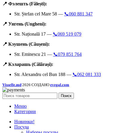
📍 Фэлешть (Fălești):
Str. Ștefan cel Mare 58 —
📞060 881 347
📍 Унгень (Ungheni):
Str. Națională 17 —
📞069 519 079
📍 Кэушень (Căușeni):
Str. Eminescu 21 —
📞079 851 764
📍 Кэларашь (Călărași):
Str. Alexandru cel Bun 188 —
📞062 081 333
Visselle.md
2026 СОЗДАНО
evegal.com
Поиск
Меню
Категории
Новинки!
Посуда
Наборы посуды