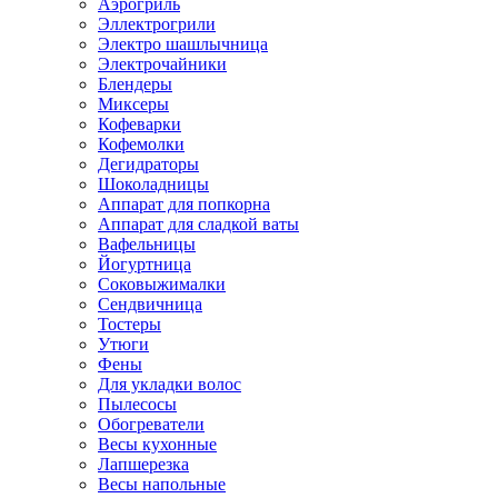
Аэрогриль
Эллектрогрили
Электро шашлычница
Электрочайники
Блендеры
Миксеры
Кофеварки
Кофемолки
Дегидраторы
Шоколадницы
Аппарат для попкорна
Аппарат для сладкой ваты
Вафельницы
Йогуртница
Соковыжималки
Сендвичница
Тостеры
Утюги
Фены
Для укладки волос
Пылесосы
Обогреватели
Весы кухонные
Лапшерезка
Весы напольные