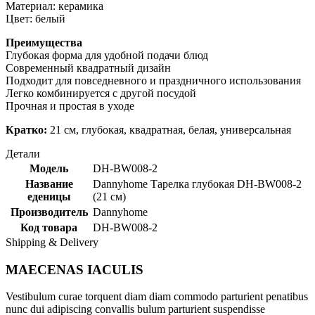
Материал: керамика
Цвет: белый
Преимущества
Глубокая форма для удобной подачи блюд
Современный квадратный дизайн
Подходит для повседневного и праздничного использования
Легко комбинируется с другой посудой
Прочная и простая в уходе
Кратко:
21 см, глубокая, квадратная, белая, универсальная
Детали
Модель
DH-BW008-2
Название
Dannyhome Тарелка глубокая DH-BW008-2
еденицы
(21 cм)
Производитель
Dannyhome
Код товара
DH-BW008-2
Shipping & Delivery
MAECENAS IACULIS
Vestibulum curae torquent diam diam commodo parturient penatibus
nunc dui adipiscing convallis bulum parturient suspendisse