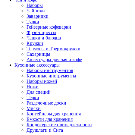
Наборы
Чайники
Заварники
Турки
Гейзерные кофеварки
Фрэнч-прессы
Чашки и блюдца
Кружки
Термосы и Трермокружки
Сахарницы
Аксессуары для чая и кофе
Кухонные аксессуары
Наборы инструментов
Кухонные инструменты
Наборы ножей
Ножи
Для специй
Тёрки
Разделочные доски
Миски
Контейнеры для хранения
Ёмкости для хранения
Кондитерские принадлежности
Друшлаги и Сита