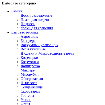
Выберите категорию
Бамбук
Доски разделочные
Плато для подачи
Подносы
полки для хранения
Бытовая техника
Аэрогриль
Блендеры
Вакуумный упаковщик
Весы кухонные
Духовки и Микроволновые печи
Кофеварки
Кофемолки
Лапшерезка
Миксеры
Мясорубки
Обогреватели
Пылесосы
Сендвичница
Скороварки
Тостеры
Утюги
Фены