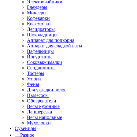
Электрочайники
Блендеры
Миксеры
Кофеварки
Кофемолки
Дегидраторы
Шоколадницы
Аппарат для попкорна
Аппарат для сладкой ваты
Вафельницы
Йогуртница
Соковыжималки
Сендвичница
Тостеры
Утюги
Фены
Для укладки волос
Пылесосы
Обогреватели
Весы кухонные
Лапшерезка
Весы напольные
Мухоловки
Сувениры
Разное