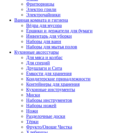
Фритюрницы
Электро грили
Электрочайники
Ванная комната и гигиена
Вёдра для мусора
Ёршики и держатели для бумаги
Инвентарь для уборки
Наборы для ванн
Наборы для мытья полов
Кухонные аксессуары
Для мяса и колбас
Для специй
Друшлаги и Сита
Ёмкости для хранения
Кондитерские принадлежности
Контейнеры для хранения
Кухонные инструменты
Миски
Наборы инструментов
Наборы ножей
Ножи
Разделочные доски
Тёрки
Фрукто/Овоще Чистка
Хлебницы