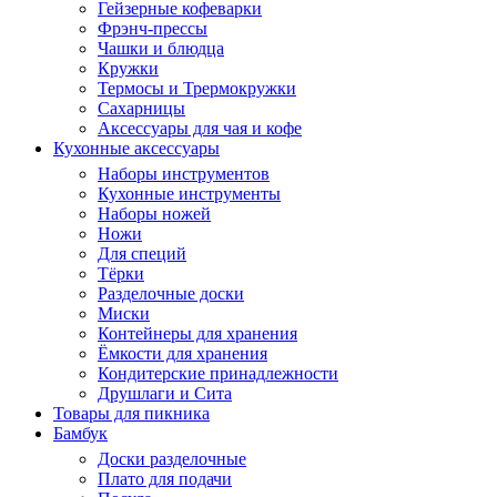
Гейзерные кофеварки
Фрэнч-прессы
Чашки и блюдца
Кружки
Термосы и Трермокружки
Сахарницы
Аксессуары для чая и кофе
Кухонные аксессуары
Наборы инструментов
Кухонные инструменты
Наборы ножей
Ножи
Для специй
Тёрки
Разделочные доски
Миски
Контейнеры для хранения
Ёмкости для хранения
Кондитерские принадлежности
Друшлаги и Сита
Товары для пикника
Бамбук
Доски разделочные
Плато для подачи