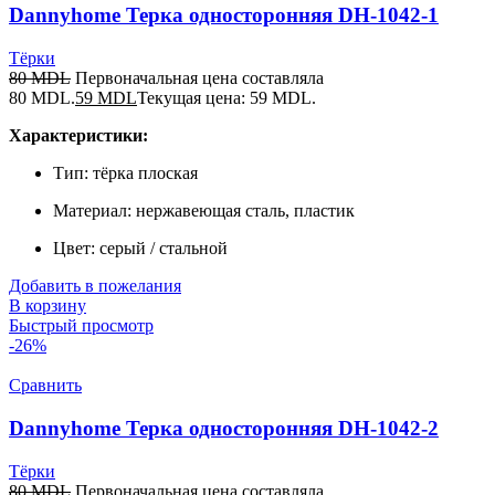
Dannyhome Терка односторонняя DH-1042-1
Тёрки
80
MDL
Первоначальная цена составляла
80 MDL.
59
MDL
Текущая цена: 59 MDL.
Характеристики:
Тип: тёрка плоская
Материал: нержавеющая сталь, пластик
Цвет: серый / стальной
Добавить в пожелания
В корзину
Быстрый просмотр
-26%
Сравнить
Dannyhome Терка односторонняя DH-1042-2
Тёрки
80
MDL
Первоначальная цена составляла