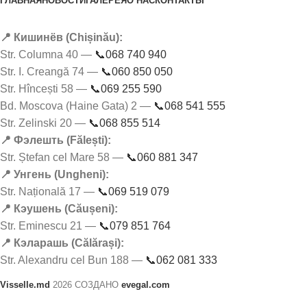
ГЛАВНАЯ
НОВОСТИ
ГАЛЕРЕЯ
О НАС
КОНТАКТЫ
📍 Кишинёв (Chișinău):
Str. Columna 40 —
📞068 740 940
Str. I. Creangă 74 —
📞060 850 050
Str. Hîncești 58 —
📞069 255 590
Bd. Moscova (Haine Gata) 2 —
📞068 541 555
Str. Zelinski 20 —
📞068 855 514
📍 Фэлешть (Fălești):
Str. Ștefan cel Mare 58 —
📞060 881 347
📍 Унгень (Ungheni):
Str. Națională 17 —
📞069 519 079
📍 Кэушень (Căușeni):
Str. Eminescu 21 —
📞079 851 764
📍 Кэларашь (Călărași):
Str. Alexandru cel Bun 188 —
📞062 081 333
Visselle.md
2026 СОЗДАНО
evegal.com