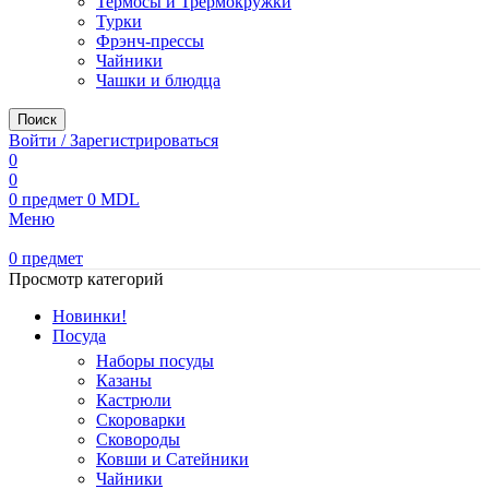
Термосы и Трермокружки
Турки
Фрэнч-прессы
Чайники
Чашки и блюдца
Поиск
Войти / Зарегистрироваться
0
0
0
предмет
0
MDL
Меню
0
предмет
Просмотр категорий
Новинки!
Посуда
Наборы посуды
Казаны
Кастрюли
Скороварки
Сковороды
Ковши и Сатейники
Чайники