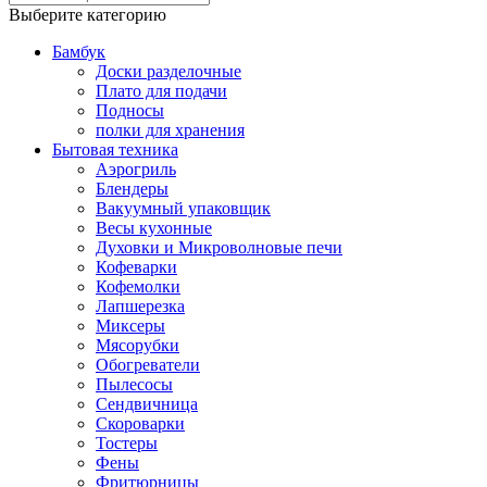
Выберите категорию
Бамбук
Доски разделочные
Плато для подачи
Подносы
полки для хранения
Бытовая техника
Аэрогриль
Блендеры
Вакуумный упаковщик
Весы кухонные
Духовки и Микроволновые печи
Кофеварки
Кофемолки
Лапшерезка
Миксеры
Мясорубки
Обогреватели
Пылесосы
Сендвичница
Скороварки
Тостеры
Фены
Фритюрницы