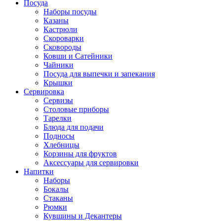
Посуда
Наборы посуды
Казаны
Кастрюли
Скороварки
Сковороды
Ковши и Сатейники
Чайники
Посуда для выпечки и запекания
Крышки
Сервировка
Сервизы
Столовые приборы
Тарелки
Блюда для подачи
Подносы
Хлебницы
Корзины для фруктов
Аксессуары для сервировки
Напитки
Наборы
Бокалы
Стаканы
Рюмки
Кувшины и Декантеры