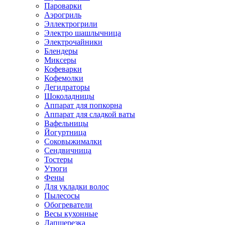
Пароварки
Аэрогриль
Эллектрогрили
Электро шашлычница
Электрочайники
Блендеры
Миксеры
Кофеварки
Кофемолки
Дегидраторы
Шоколадницы
Аппарат для попкорна
Аппарат для сладкой ваты
Вафельницы
Йогуртница
Соковыжималки
Сендвичница
Тостеры
Утюги
Фены
Для укладки волос
Пылесосы
Обогреватели
Весы кухонные
Лапшерезка