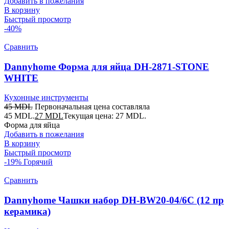
Добавить в пожелания
В корзину
Быстрый просмотр
-40%
Сравнить
Dannyhome Форма для яйца DH-2871-STONE
WHITE
Кухонные инструменты
45
MDL
Первоначальная цена составляла
45 MDL.
27
MDL
Текущая цена: 27 MDL.
Форма для яйца
Добавить в пожелания
В корзину
Быстрый просмотр
-19%
Горячий
Сравнить
Dannyhome Чашки набор DH-BW20-04/6C (12 пр
керамика)