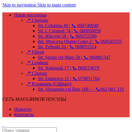
Skip to navigation
Skip to main content
Наши магазины
📍 Chișinău
Str. Columna 40 | 📞 068740940
Str. I. Creangă 74 | 📞 060850050
Str. Hîncești 58 | 📞 069255590
Bd. Moscova (Haine Gata) 2 | 📞 068541555
Str. Zelinski 20 | 📞 068855514
📍 Fălești
Str. Ștefan cel Mare 58 | 📞 060881347
📍 Ungheni
Str. Națională 17 | 📞 069519079
📍 Căușeni
Str. Eminescu 21 | 📞 079851764
📍 Кэларашь (Călărași):
Str. Alexandru cel Bun 188 — 📞062 081 333
СЕТЬ МАГАЗИНОВ ПОСУДЫ
Новости
Контакты