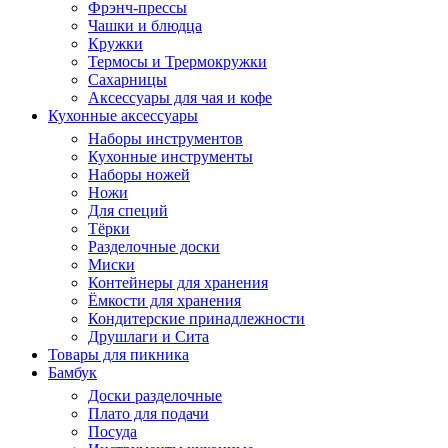
Фрэнч-прессы
Чашки и блюдца
Кружки
Термосы и Трермокружки
Сахарницы
Аксессуары для чая и кофе
Кухонные аксессуары
Наборы инструментов
Кухонные инструменты
Наборы ножей
Ножи
Для специй
Тёрки
Разделочные доски
Миски
Контейнеры для хранения
Ёмкости для хранения
Кондитерские принадлежности
Друшлаги и Сита
Товары для пикника
Бамбук
Доски разделочные
Плато для подачи
Посуда