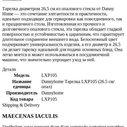
Тарелка диаметром 26,5 см из опалового стекла от Danny
Home — это сочетание элегантности и практичности,
идеально подходящее для сервировки как повседневного, так
и праздничного стола. Изготовленная из прочного и
долговечного опалового стекла, эта тарелка обладает гладкой
поверхностью и устойчивостью к царапинам, что гарантирует
длительное сохранение внешнего вида. Белоснежный цвет
подчеркивает универсальность изделия, а его диаметр в 26,5
см делает тарелку идеальной для подачи основных блюд. Она
легко моется и может использоваться в посудомоечной
машине, что значительно упрощает уход за ней.
Детали
Модель
LXP105
Название
Dannyhome Тарелка LXP105 (26.5 cм/
еденицы
опал)
Производитель
Dannyhome
Код товара
LXP105
Shipping & Delivery
MAECENAS IACULIS
Vestibulum curae torquent diam diam commodo parturient penatibus