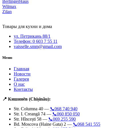
BerlingerHaus
Wilmax
Zilan
Товары для кухни и дома
ул. Петрикань 88/1
Телефон: 0 603 7 55 11
vaisselle.smm@gmail.com
Меню
Главная
Новости
Галерея
О нас
Контакты
📍 Кишинёв (Chișinău):
Str. Columna 40 —
📞068 740 940
Str. I. Creangă 74 —
📞060 850 050
Str. Hîncești 58 —
📞069 255 590
Bd. Moscova (Haine Gata) 2 —
📞068 541 555