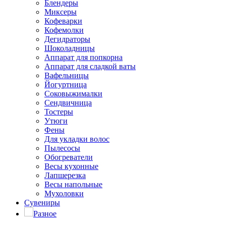
Блендеры
Миксеры
Кофеварки
Кофемолки
Дегидраторы
Шоколадницы
Аппарат для попкорна
Аппарат для сладкой ваты
Вафельницы
Йогуртница
Соковыжималки
Сендвичница
Тостеры
Утюги
Фены
Для укладки волос
Пылесосы
Обогреватели
Весы кухонные
Лапшерезка
Весы напольные
Мухоловки
Сувениры
Разное