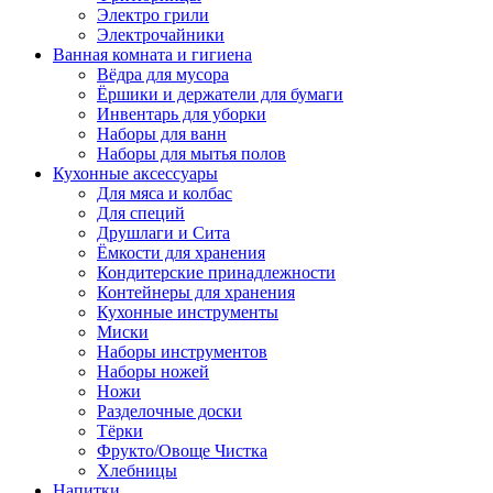
Электро грили
Электрочайники
Ванная комната и гигиена
Вёдра для мусора
Ёршики и держатели для бумаги
Инвентарь для уборки
Наборы для ванн
Наборы для мытья полов
Кухонные аксессуары
Для мяса и колбас
Для специй
Друшлаги и Сита
Ёмкости для хранения
Кондитерские принадлежности
Контейнеры для хранения
Кухонные инструменты
Миски
Наборы инструментов
Наборы ножей
Ножи
Разделочные доски
Тёрки
Фрукто/Овоще Чистка
Хлебницы
Напитки