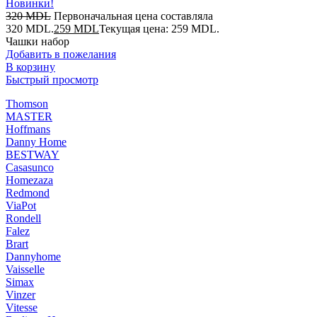
Новинки!
320
MDL
Первоначальная цена составляла
320 MDL.
259
MDL
Текущая цена: 259 MDL.
Чашки набор
Добавить в пожелания
В корзину
Быстрый просмотр
Thomson
MASTER
Hoffmans
Danny Home
BESTWAY
Casasunco
Homezaza
Redmond
ViaPot
Rondell
Falez
Brart
Dannyhome
Vaisselle
Simax
Vinzer
Vitesse