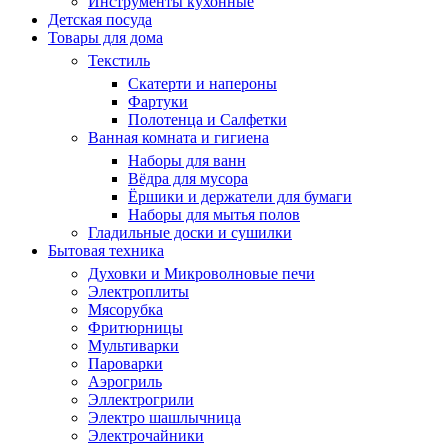
Инструменты кухонные
Детская посуда
Товары для дома
Текстиль
Скатерти и напероны
Фартуки
Полотенца и Салфетки
Ванная комната и гигиена
Наборы для ванн
Вёдра для мусора
Ёршики и держатели для бумаги
Наборы для мытья полов
Гладильные доски и сушилки
Бытовая техника
Духовки и Микроволновые печи
Электроплиты
Мясорубка
Фритюрницы
Мультиварки
Пароварки
Аэрогриль
Эллектрогрили
Электро шашлычница
Электрочайники