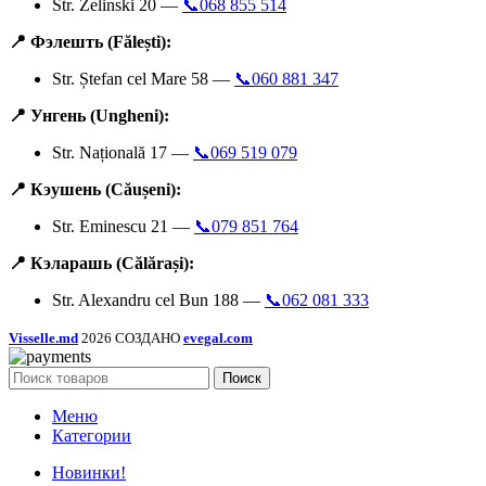
Str. Zelinski 20 —
📞068 855 514
📍 Фэлешть (Fălești):
Str. Ștefan cel Mare 58 —
📞060 881 347
📍 Унгень (Ungheni):
Str. Națională 17 —
📞069 519 079
📍 Кэушень (Căușeni):
Str. Eminescu 21 —
📞079 851 764
📍 Кэларашь (Călărași):
Str. Alexandru cel Bun 188 —
📞062 081 333
Visselle.md
2026 СОЗДАНО
evegal.com
Поиск
Меню
Категории
Новинки!