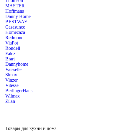
Thomson
MASTER
Hoffmans
Danny Home
BESTWAY
Casasunco
Homezaza
Redmond
ViaPot
Rondell
Falez
Brart
Dannyhome
Vaisselle
Simax
Vinzer
Vitesse
BerlingerHaus
Wilmax
Zilan
Товары для кухни и дома