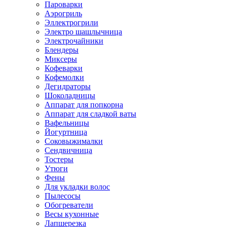
Пароварки
Аэрогриль
Эллектрогрили
Электро шашлычница
Электрочайники
Блендеры
Миксеры
Кофеварки
Кофемолки
Дегидраторы
Шоколадницы
Аппарат для попкорна
Аппарат для сладкой ваты
Вафельницы
Йогуртница
Соковыжималки
Сендвичница
Тостеры
Утюги
Фены
Для укладки волос
Пылесосы
Обогреватели
Весы кухонные
Лапшерезка