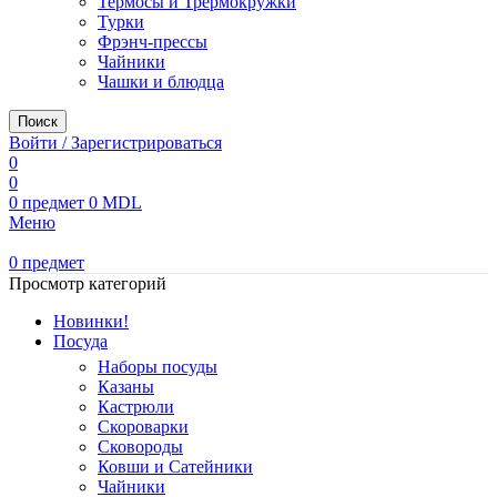
Термосы и Трермокружки
Турки
Фрэнч-прессы
Чайники
Чашки и блюдца
Поиск
Войти / Зарегистрироваться
0
0
0
предмет
0
MDL
Меню
0
предмет
Просмотр категорий
Новинки!
Посуда
Наборы посуды
Казаны
Кастрюли
Скороварки
Сковороды
Ковши и Сатейники
Чайники