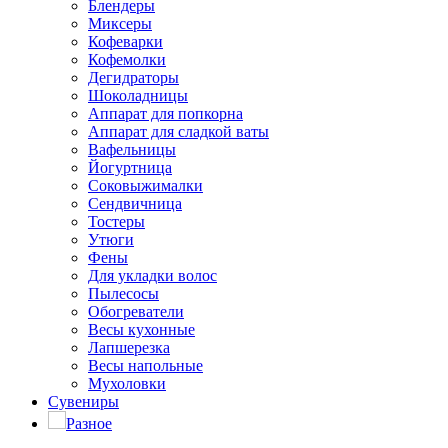
Блендеры
Миксеры
Кофеварки
Кофемолки
Дегидраторы
Шоколадницы
Аппарат для попкорна
Аппарат для сладкой ваты
Вафельницы
Йогуртница
Соковыжималки
Сендвичница
Тостеры
Утюги
Фены
Для укладки волос
Пылесосы
Обогреватели
Весы кухонные
Лапшерезка
Весы напольные
Мухоловки
Сувениры
Разное