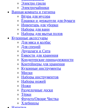
Электро грили
Электрочайники
Ванная комната и гигиена
Вёдра для мусора
Ёршики и держатели для бумаги
Инвентарь для уборки
Наборы для ванн
Наборы для мытья полов
Кухонные аксессуары
Для мяса и колбас
Для специй
Друшлаги и Сита
Ёмкости для хранения
Кондитерские принадлежности
Контейнеры для хранения
Кухонные инструменты
Миски
Наборы инструментов
Наборы ножей
Ножи
Разделочные доски
Тёрки
Фрукто/Овоще Чистка
Хлебницы
Напитки