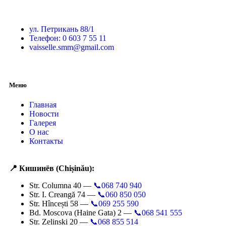
ул. Петрикань 88/1
Телефон: 0 603 7 55 11
vaisselle.smm@gmail.com
Меню
Главная
Новости
Галерея
О нас
Контакты
📍 Кишинёв (Chișinău):
Str. Columna 40 —
📞068 740 940
Str. I. Creangă 74 —
📞060 850 050
Str. Hîncești 58 —
📞069 255 590
Bd. Moscova (Haine Gata) 2 —
📞068 541 555
Str. Zelinski 20 —
📞068 855 514