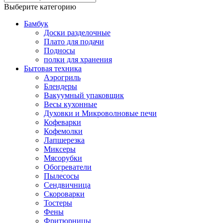
Выберите категорию
Бамбук
Доски разделочные
Плато для подачи
Подносы
полки для хранения
Бытовая техника
Аэрогриль
Блендеры
Вакуумный упаковщик
Весы кухонные
Духовки и Микроволновые печи
Кофеварки
Кофемолки
Лапшерезка
Миксеры
Мясорубки
Обогреватели
Пылесосы
Сендвичница
Скороварки
Тостеры
Фены
Фритюрницы