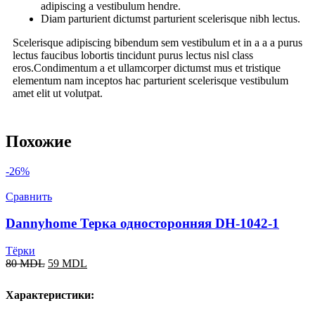
adipiscing a vestibulum hendre.
Diam parturient dictumst parturient scelerisque nibh lectus.
Scelerisque adipiscing bibendum sem vestibulum et in a a a purus
lectus faucibus lobortis tincidunt purus lectus nisl class
eros.Condimentum a et ullamcorper dictumst mus et tristique
elementum nam inceptos hac parturient scelerisque vestibulum
amet elit ut volutpat.
Похожие
-26%
Сравнить
Dannyhome Терка односторонняя DH-1042-1
Тёрки
80
MDL
59
MDL
Характеристики: