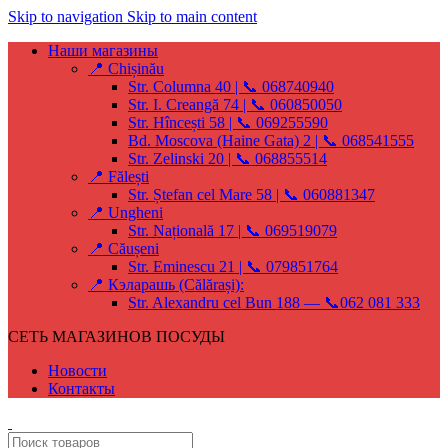
Skip to navigation
Skip to main content
Наши магазины
📍 Chișinău
Str. Columna 40 | 📞 068740940
Str. I. Creangă 74 | 📞 060850050
Str. Hîncești 58 | 📞 069255590
Bd. Moscova (Haine Gata) 2 | 📞 068541555
Str. Zelinski 20 | 📞 068855514
📍 Fălești
Str. Ștefan cel Mare 58 | 📞 060881347
📍 Ungheni
Str. Națională 17 | 📞 069519079
📍 Căușeni
Str. Eminescu 21 | 📞 079851764
📍 Кэларашь (Călărași):
Str. Alexandru cel Bun 188 — 📞062 081 333
СЕТЬ МАГАЗИНОВ ПОСУДЫ
Новости
Контакты