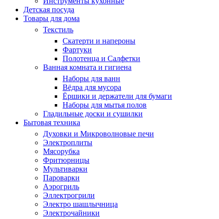
Инструменты кухонные
Детская посуда
Товары для дома
Текстиль
Скатерти и напероны
Фартуки
Полотенца и Салфетки
Ванная комната и гигиена
Наборы для ванн
Вёдра для мусора
Ёршики и держатели для бумаги
Наборы для мытья полов
Гладильные доски и сушилки
Бытовая техника
Духовки и Микроволновые печи
Электроплиты
Мясорубка
Фритюрницы
Мультиварки
Пароварки
Аэрогриль
Эллектрогрили
Электро шашлычница
Электрочайники