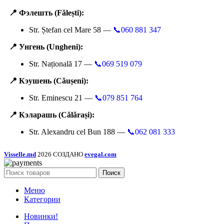
📍 Фэлешть (Fălești):
Str. Ștefan cel Mare 58 —
📞060 881 347
📍 Унгень (Ungheni):
Str. Națională 17 —
📞069 519 079
📍 Кэушень (Căușeni):
Str. Eminescu 21 —
📞079 851 764
📍 Кэларашь (Călărași):
Str. Alexandru cel Bun 188 —
📞062 081 333
Visselle.md
2026 СОЗДАНО
evegal.com
Поиск
Меню
Категории
Новинки!