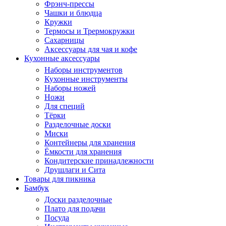
Фрэнч-прессы
Чашки и блюдца
Кружки
Термосы и Трермокружки
Сахарницы
Аксессуары для чая и кофе
Кухонные аксессуары
Наборы инструментов
Кухонные инструменты
Наборы ножей
Ножи
Для специй
Тёрки
Разделочные доски
Миски
Контейнеры для хранения
Ёмкости для хранения
Кондитерские принадлежности
Друшлаги и Сита
Товары для пикника
Бамбук
Доски разделочные
Плато для подачи
Посуда