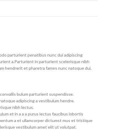
do parturient penatibus nunc dui adipiscing
rient a.Parturient in parturient scelerisque nibh
um hendrerit et pharetra fames nunc natoque dui.
convallis bulum parturient suspendisse.
 natoque adipiscing a vestibulum hendre.
risque nibh lectus.
um et in a a a purus lectus faucibus lobortis
imentum a et ullamcorper dictumst mus et tristique
erisque vestibulum amet elit ut volutpat.