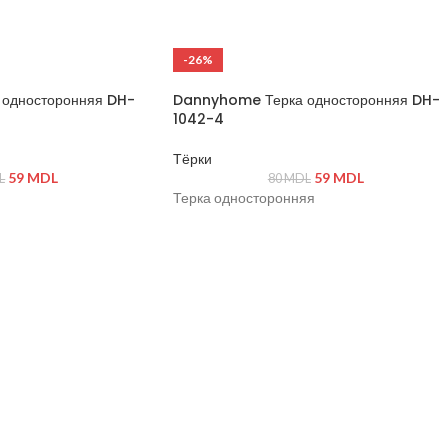
-26%
односторонняя DH-
Dannyhome Терка односторонняя DH-
1042-4
Тёрки
59
MDL
59
MDL
L
80
MDL
Терка односторонняя
щая сталь, пластик
ной