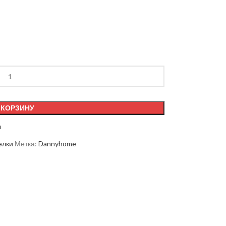
 КОРЗИНУ
я
елки
Метка:
Dannyhome