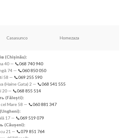
Новинки!
320
Чашки набор
Dannyhome
Vaisselle
Simax
в (Chișinău):
mna 40 —
📞068 740 940
eangă 74 —
📞060 850 050
ști 58 —
📞069 255 590
a (Haine Gata) 2 —
📞068 541 555
ki 20 —
📞068 855 514
ь (Fălești):
n cel Mare 58 —
📞060 881 347
(Ungheni):
nală 17 —
📞069 519 079
ь (Căușeni):
scu 21 —
📞079 851 764