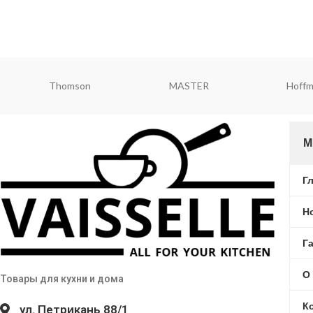
Redmond
ViaPot
Rond
М
Г
Н
Г
О
Товары для кухни и дома
К
ул. Петрикань 88/1