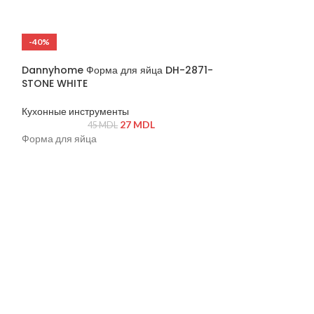
-40%
-19%
ГОРЯЧИЙ
Dannyhome Форма для яйца DH-2871-
STONE WHITE
Кухонные инструменты
27
MDL
45
MDL
Форма для яйца
Dannyhome Ча
04/6C (12 пр ке