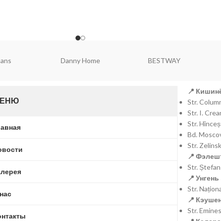
ell
Falez
Brart
📍 Кишинё
ЕНЮ
Str. Colu
Str. I. Cr
Str. Hînce
лавная
Bd. Moscov
Str. Zelins
овости
📍 Фэлешт
Str. Ștefa
алерея
📍 Унгень 
Str. Națio
 нас
📍 Кэушен
Str. Emine
онтакты