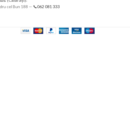
шь (Călărași):
ndru cel Bun 188 —
📞062 081 333