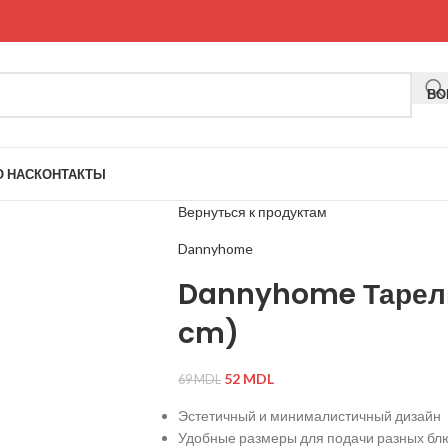
ВО
О НАС
КОНТАКТЫ
Вернуться к продуктам
Dannyhome
Dannyhome Тарелк
cm)
52
MDL
69
MDL
Эстетичный и минималистичный дизайн
Удобные размеры для подачи разных бл