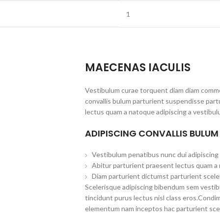
1
MAECENAS IACULIS
Vestibulum curae torquent diam diam commo
convallis bulum parturient suspendisse partu
lectus quam a natoque adipiscing a vestibul
ADIPISCING CONVALLIS BULUM
Vestibulum penatibus nunc dui adipiscing 
Abitur parturient praesent lectus quam a
Diam parturient dictumst parturient scele
Scelerisque adipiscing bibendum sem vestibul
tincidunt purus lectus nisl class eros.Cond
elementum nam inceptos hac parturient scel