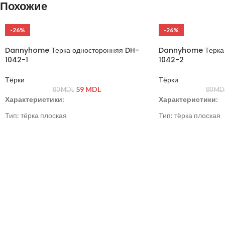
Похожие
-26%
-26%
Dannyhome Терка односторонняя DH-
Dannyhome Терка 
1042-1
1042-2
Тёрки
Тёрки
59
MDL
80
MDL
80
MD
Характеристики:
Характеристики:
Тип: тёрка плоская
Тип: тёрка плоская
Материал: нержавеющая сталь, пластик
Материал: нержавею
Цвет: серый / стальной
Цвет: серый / сталь