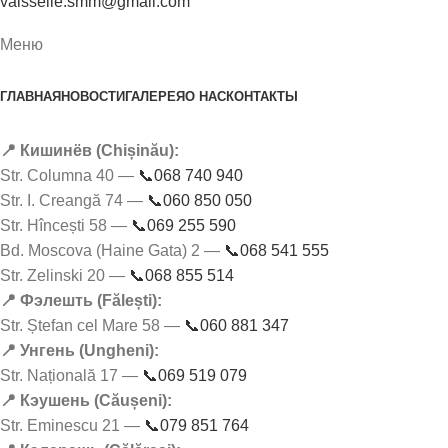
vaisselle.smm@gmail.com
Меню
ГЛАВНАЯ
НОВОСТИ
ГАЛЕРЕЯ
О НАС
КОНТАКТЫ
📍 Кишинёв (Chișinău):
Str. Columna 40 —
📞068 740 940
Str. I. Creangă 74 —
📞060 850 050
Str. Hîncești 58 —
📞069 255 590
Bd. Moscova (Haine Gata) 2 —
📞068 541 555
Str. Zelinski 20 —
📞068 855 514
📍 Фэлешть (Fălești):
Str. Ștefan cel Mare 58 —
📞060 881 347
📍 Унгень (Ungheni):
Str. Națională 17 —
📞069 519 079
📍 Кэушень (Căușeni):
Str. Eminescu 21 —
📞079 851 764