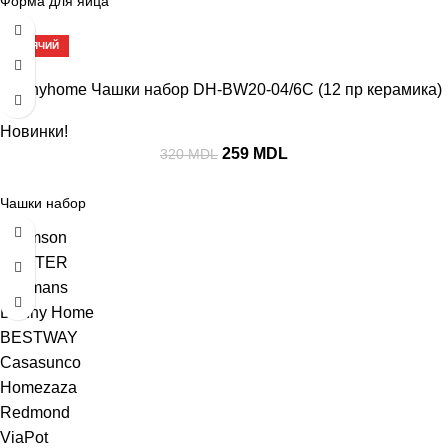
Форма для яйца
-19%
ГОРЯЧИЙ
Dannyhome Чашки набор DH-BW20-04/6C (12 пр керамика)
Новинки!
259
MDL
320
MDL
Чашки набор
Thomson
MASTER
Hoffmans
Danny Home
BESTWAY
Casasunco
Homezaza
Redmond
ViaPot