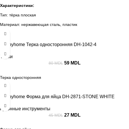
Характеристики:
Тип: тёрка плоская
Материал: нержавеющая сталь, пластик
-26%
Цвет: серый / стальной
Dannyhome Терка односторонняя DH-1042-4
Тёрки
59
MDL
80
MDL
Терка односторонняя
-40%
Dannyhome Форма для яйца DH-2871-STONE WHITE
Кухонные инструменты
27
MDL
45
MDL