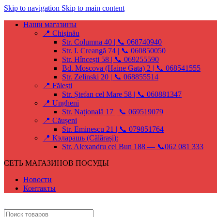
Skip to navigation
Skip to main content
Наши магазины
📍 Chișinău
Str. Columna 40 | 📞 068740940
Str. I. Creangă 74 | 📞 060850050
Str. Hîncești 58 | 📞 069255590
Bd. Moscova (Haine Gata) 2 | 📞 068541555
Str. Zelinski 20 | 📞 068855514
📍 Fălești
Str. Ștefan cel Mare 58 | 📞 060881347
📍 Ungheni
Str. Națională 17 | 📞 069519079
📍 Căușeni
Str. Eminescu 21 | 📞 079851764
📍 Кэларашь (Călărași):
Str. Alexandru cel Bun 188 — 📞062 081 333
СЕТЬ МАГАЗИНОВ ПОСУДЫ
Новости
Контакты