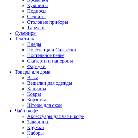
Кувшины
Подносы
Сервизы
Столовые приборы
Тарелки
Сувениры
Текстиль
Пледы
Полотенца и Салфетки
Постельное бельё
Скатерти и напероны
Фартуки
Товары для дома
Вазы
Вешалки для одежды
Картины
Ковры
Корзины
Шторы для окон
Чай и кофе
Аксессуары для чая и кофе
Заварники
Кружки
Наборы