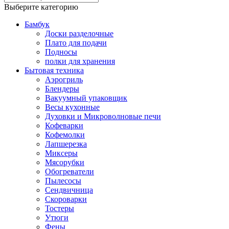
Выберите категорию
Бамбук
Доски разделочные
Плато для подачи
Подносы
полки для хранения
Бытовая техника
Аэрогриль
Блендеры
Вакуумный упаковщик
Весы кухонные
Духовки и Микроволновые печи
Кофеварки
Кофемолки
Лапшерезка
Миксеры
Мясорубки
Обогреватели
Пылесосы
Сендвичница
Скороварки
Тостеры
Утюги
Фены