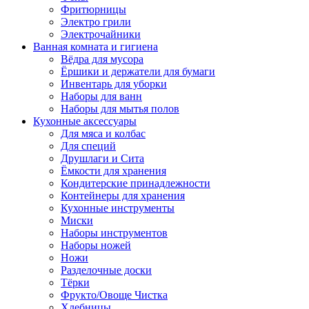
Фритюрницы
Электро грили
Электрочайники
Ванная комната и гигиена
Вёдра для мусора
Ёршики и держатели для бумаги
Инвентарь для уборки
Наборы для ванн
Наборы для мытья полов
Кухонные аксессуары
Для мяса и колбас
Для специй
Друшлаги и Сита
Ёмкости для хранения
Кондитерские принадлежности
Контейнеры для хранения
Кухонные инструменты
Миски
Наборы инструментов
Наборы ножей
Ножи
Разделочные доски
Тёрки
Фрукто/Овоще Чистка
Хлебницы