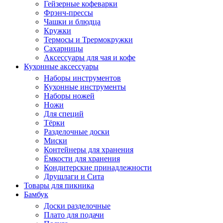
Гейзерные кофеварки
Фрэнч-прессы
Чашки и блюдца
Кружки
Термосы и Трермокружки
Сахарницы
Аксессуары для чая и кофе
Кухонные аксессуары
Наборы инструментов
Кухонные инструменты
Наборы ножей
Ножи
Для специй
Тёрки
Разделочные доски
Миски
Контейнеры для хранения
Ёмкости для хранения
Кондитерские принадлежности
Друшлаги и Сита
Товары для пикника
Бамбук
Доски разделочные
Плато для подачи