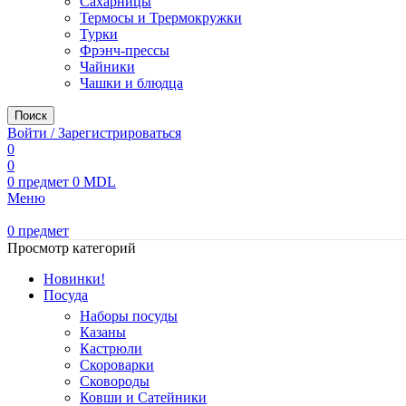
Сахарницы
Термосы и Трермокружки
Турки
Фрэнч-прессы
Чайники
Чашки и блюдца
Поиск
Войти / Зарегистрироваться
0
0
0
предмет
0
MDL
Меню
0
предмет
Просмотр категорий
Новинки!
Посуда
Наборы посуды
Казаны
Кастрюли
Скороварки
Сковороды
Ковши и Сатейники