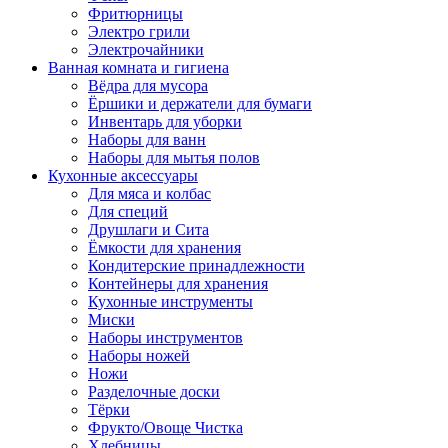
Фритюрницы
Электро грили
Электрочайники
Ванная комната и гигиена
Вёдра для мусора
Ёршики и держатели для бумаги
Инвентарь для уборки
Наборы для ванн
Наборы для мытья полов
Кухонные аксессуары
Для мяса и колбас
Для специй
Друшлаги и Сита
Ёмкости для хранения
Кондитерские принадлежности
Контейнеры для хранения
Кухонные инструменты
Миски
Наборы инструментов
Наборы ножей
Ножи
Разделочные доски
Тёрки
Фрукто/Овоще Чистка
Хлебницы