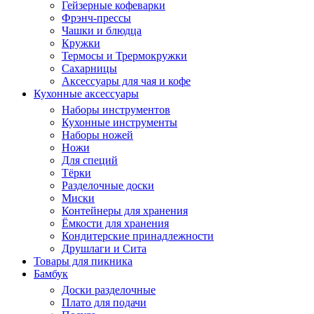
Гейзерные кофеварки
Фрэнч-прессы
Чашки и блюдца
Кружки
Термосы и Трермокружки
Сахарницы
Аксессуары для чая и кофе
Кухонные аксессуары
Наборы инструментов
Кухонные инструменты
Наборы ножей
Ножи
Для специй
Тёрки
Разделочные доски
Миски
Контейнеры для хранения
Ёмкости для хранения
Кондитерские принадлежности
Друшлаги и Сита
Товары для пикника
Бамбук
Доски разделочные
Плато для подачи