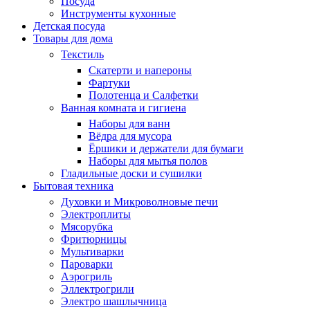
Посуда
Инструменты кухонные
Детская посуда
Товары для дома
Текстиль
Скатерти и напероны
Фартуки
Полотенца и Салфетки
Ванная комната и гигиена
Наборы для ванн
Вёдра для мусора
Ёршики и держатели для бумаги
Наборы для мытья полов
Гладильные доски и сушилки
Бытовая техника
Духовки и Микроволновые печи
Электроплиты
Мясорубка
Фритюрницы
Мультиварки
Пароварки
Аэрогриль
Эллектрогрили
Электро шашлычница