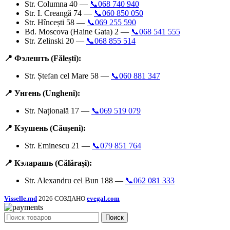
Str. Columna 40 —
📞068 740 940
Str. I. Creangă 74 —
📞060 850 050
Str. Hîncești 58 —
📞069 255 590
Bd. Moscova (Haine Gata) 2 —
📞068 541 555
Str. Zelinski 20 —
📞068 855 514
📍 Фэлешть (Fălești):
Str. Ștefan cel Mare 58 —
📞060 881 347
📍 Унгень (Ungheni):
Str. Națională 17 —
📞069 519 079
📍 Кэушень (Căușeni):
Str. Eminescu 21 —
📞079 851 764
📍 Кэларашь (Călărași):
Str. Alexandru cel Bun 188 —
📞062 081 333
Visselle.md
2026 СОЗДАНО
evegal.com
Поиск