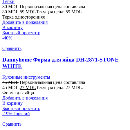
Тёрки
80
MDL
Первоначальная цена составляла
80 MDL.
59
MDL
Текущая цена: 59 MDL.
Терка односторонняя
Добавить в пожелания
В корзину
Быстрый просмотр
-40%
Сравнить
Dannyhome Форма для яйца DH-2871-STONE
WHITE
Кухонные инструменты
45
MDL
Первоначальная цена составляла
45 MDL.
27
MDL
Текущая цена: 27 MDL.
Форма для яйца
Добавить в пожелания
В корзину
Быстрый просмотр
-19%
Горячий
Сравнить