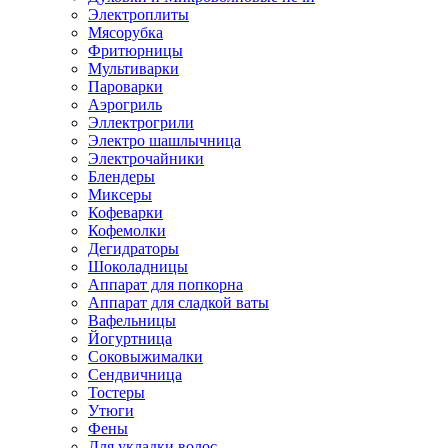
Электроплиты
Мясорубка
Фритюрницы
Мультиварки
Пароварки
Аэрогриль
Эллектрогрили
Электро шашлычница
Электрочайники
Блендеры
Миксеры
Кофеварки
Кофемолки
Дегидраторы
Шоколадницы
Аппарат для попкорна
Аппарат для сладкой ваты
Вафельницы
Йогуртница
Соковыжималки
Сендвичница
Тостеры
Утюги
Фены
Для укладки волос