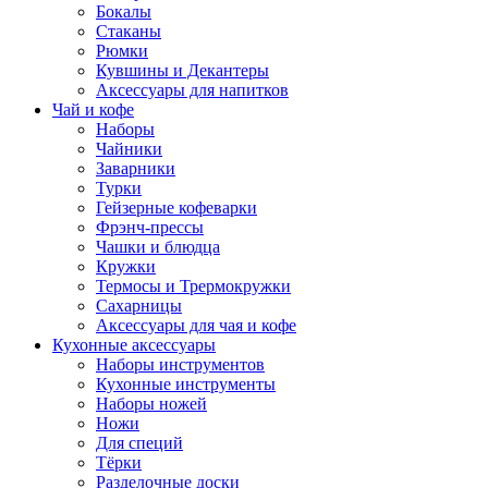
Бокалы
Стаканы
Рюмки
Кувшины и Декантеры
Аксессуары для напитков
Чай и кофе
Наборы
Чайники
Заварники
Турки
Гейзерные кофеварки
Фрэнч-прессы
Чашки и блюдца
Кружки
Термосы и Трермокружки
Сахарницы
Аксессуары для чая и кофе
Кухонные аксессуары
Наборы инструментов
Кухонные инструменты
Наборы ножей
Ножи
Для специй
Тёрки
Разделочные доски