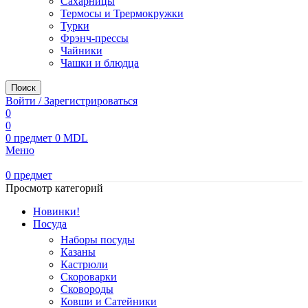
Сахарницы
Термосы и Трермокружки
Турки
Фрэнч-прессы
Чайники
Чашки и блюдца
Поиск
Войти / Зарегистрироваться
0
0
0
предмет
0
MDL
Меню
0
предмет
Просмотр категорий
Новинки!
Посуда
Наборы посуды
Казаны
Кастрюли
Скороварки
Сковороды
Ковши и Сатейники