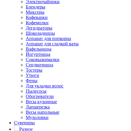
Электрочайники
Блендеры
Миксеры
Кофеварки
Кофемолки
Дегидраторы
Шоколадницы
Аппарат для попкорна
Аппарат для сладкой ваты
Вафельницы
Йогуртница
Соковыжималки
Сендвичница
Тостеры
Утюги
Фены
Для укладки волос
Пылесосы
Обогреватели
Весы кухонные
Лапшерезка
Весы напольные
Мухоловки
Сувениры
Разное