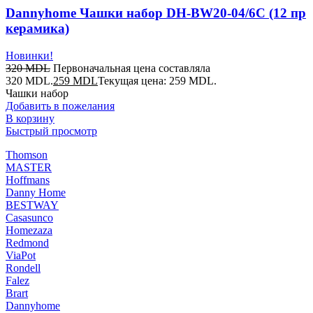
Dannyhome Чашки набор DH-BW20-04/6C (12 пр
керамика)
Новинки!
320
MDL
Первоначальная цена составляла
320 MDL.
259
MDL
Текущая цена: 259 MDL.
Чашки набор
Добавить в пожелания
В корзину
Быстрый просмотр
Thomson
MASTER
Hoffmans
Danny Home
BESTWAY
Casasunco
Homezaza
Redmond
ViaPot
Rondell
Falez
Brart
Dannyhome