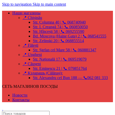
Skip to navigation
Skip to main content
Наши магазины
📍 Chișinău
Str. Columna 40 | 📞 068740940
Str. I. Creangă 74 | 📞 060850050
Str. Hîncești 58 | 📞 069255590
Bd. Moscova (Haine Gata) 2 | 📞 068541555
Str. Zelinski 20 | 📞 068855514
📍 Fălești
Str. Ștefan cel Mare 58 | 📞 060881347
📍 Ungheni
Str. Națională 17 | 📞 069519079
📍 Căușeni
Str. Eminescu 21 | 📞 079851764
📍 Кэларашь (Călărași):
Str. Alexandru cel Bun 188 — 📞062 081 333
СЕТЬ МАГАЗИНОВ ПОСУДЫ
Новости
Контакты