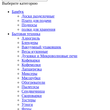
Выберите категорию
Бамбук
Доски разделочные
Плато для подачи
Подносы
полки для хранения
Бытовая техника
Аэрогриль
Блендеры
Вакуумный упаковщик
Весы кухонные
Духовки и Микроволновые печи
Кофеварки
Кофемолки
Лапшерезка
Миксеры
Мясорубки
Обогреватели
Пылесосы
Сендвичница
Скороварки
Тостеры
Утюги
Фены