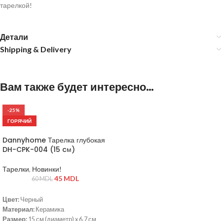
тарелкой!
Детали
Shipping & Delivery
Вам также будет интересно…
-25%
ГОРЯЧИЙ
Dannyhome Тарелка глубокая
DH-CPK-004 (15 cм)
Тарелки
,
Новинки!
45
MDL
60
MDL
Цвет:
Черный
Материал:
Керамика
Размер:
15 см (диаметр) x 6.7 см