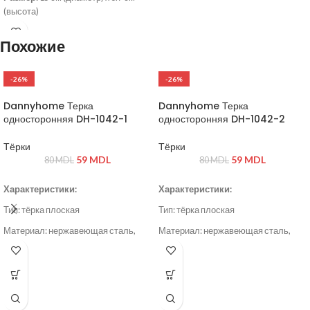
(высота)
Вес:
0.49 кг
Похожие
-26%
-26%
Dannyhome Терка
Dannyhome Терка
односторонняя DH-1042-1
односторонняя DH-1042-2
Тёрки
Тёрки
59
MDL
59
MDL
80
MDL
80
MDL
Характеристики:
Характеристики:
Тип: тёрка плоская
Тип: тёрка плоская
Материал: нержавеющая сталь,
Материал: нержавеющая сталь,
пластик
пластик
Цвет: серый / стальной
Цвет: серый / стальной