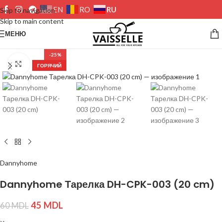
RU
EN
RO
Skip to navigation
Skip to main content
МЕНЮ
-25%
Нажмите, чтобы увеличить изображение
ГОРЯЧИЙ
Dannyhome
Dannyhome Тарелка DH-CPK-003 (20 cm)
45
MDL
60
MDL