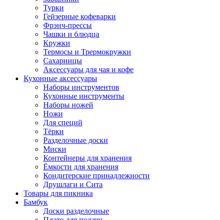
Турки
Гейзерные кофеварки
Фрэнч-прессы
Чашки и блюдца
Кружки
Термосы и Трермокружки
Сахарницы
Аксессуары для чая и кофе
Кухонные аксессуары
Наборы инструментов
Кухонные инструменты
Наборы ножей
Ножи
Для специй
Тёрки
Разделочные доски
Миски
Контейнеры для хранения
Ёмкости для хранения
Кондитерские принадлежности
Друшлаги и Сита
Товары для пикника
Бамбук
Доски разделочные
Плато для подачи