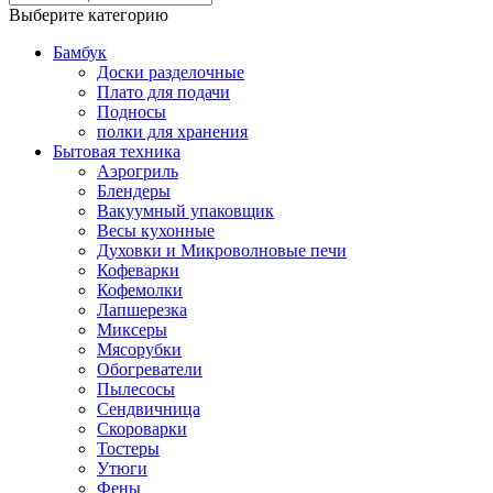
Выберите категорию
Бамбук
Доски разделочные
Плато для подачи
Подносы
полки для хранения
Бытовая техника
Аэрогриль
Блендеры
Вакуумный упаковщик
Весы кухонные
Духовки и Микроволновые печи
Кофеварки
Кофемолки
Лапшерезка
Миксеры
Мясорубки
Обогреватели
Пылесосы
Сендвичница
Скороварки
Тостеры
Утюги
Фены