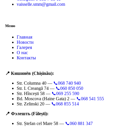
vaisselle.smm@gmail.com
Меню
Главная
Новости
Галерея
О нас
Контакты
📍 Кишинёв (Chișinău):
Str. Columna 40 —
📞068 740 940
Str. I. Creangă 74 —
📞060 850 050
Str. Hîncești 58 —
📞069 255 590
Bd. Moscova (Haine Gata) 2 —
📞068 541 555
Str. Zelinski 20 —
📞068 855 514
📍 Фэлешть (Fălești):
Str. Ștefan cel Mare 58 —
📞060 881 347