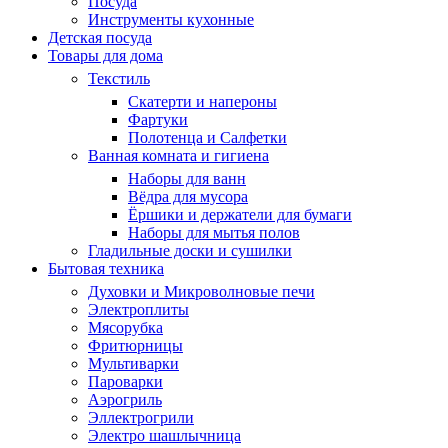
Посуда
Инструменты кухонные
Детская посуда
Товары для дома
Текстиль
Скатерти и напероны
Фартуки
Полотенца и Салфетки
Ванная комната и гигиена
Наборы для ванн
Вёдра для мусора
Ёршики и держатели для бумаги
Наборы для мытья полов
Гладильные доски и сушилки
Бытовая техника
Духовки и Микроволновые печи
Электроплиты
Мясорубка
Фритюрницы
Мультиварки
Пароварки
Аэрогриль
Эллектрогрили
Электро шашлычница