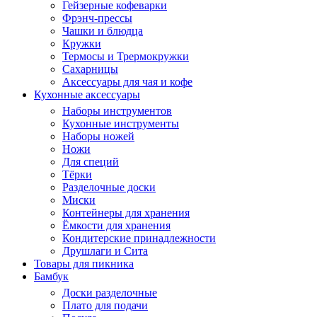
Гейзерные кофеварки
Фрэнч-прессы
Чашки и блюдца
Кружки
Термосы и Трермокружки
Сахарницы
Аксессуары для чая и кофе
Кухонные аксессуары
Наборы инструментов
Кухонные инструменты
Наборы ножей
Ножи
Для специй
Тёрки
Разделочные доски
Миски
Контейнеры для хранения
Ёмкости для хранения
Кондитерские принадлежности
Друшлаги и Сита
Товары для пикника
Бамбук
Доски разделочные
Плато для подачи