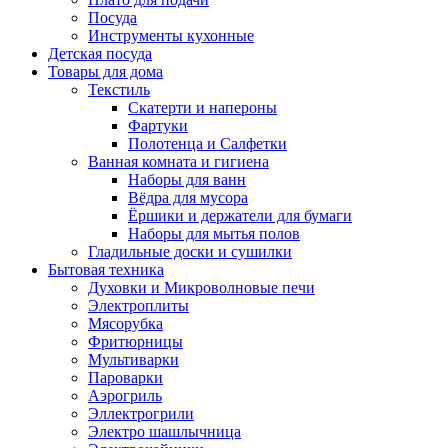
Посуда
Инструменты кухонные
Детская посуда
Товары для дома
Текстиль
Скатерти и напероны
Фартуки
Полотенца и Салфетки
Ванная комната и гигиена
Наборы для ванн
Вёдра для мусора
Ёршики и держатели для бумаги
Наборы для мытья полов
Гладильные доски и сушилки
Бытовая техника
Духовки и Микроволновые печи
Электроплиты
Мясорубка
Фритюрницы
Мультиварки
Пароварки
Аэрогриль
Эллектрогрили
Электро шашлычница