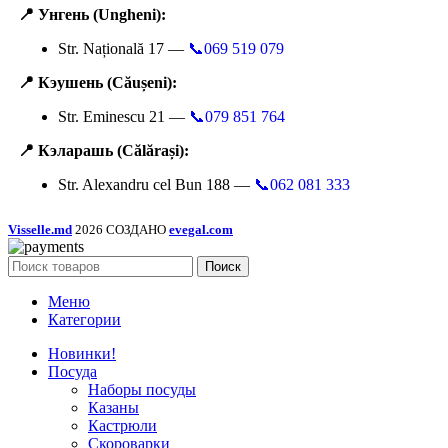
📍 Унгень (Ungheni):
Str. Națională 17 —
📞069 519 079
📍 Кэушень (Căușeni):
Str. Eminescu 21 —
📞079 851 764
📍 Кэларашь (Călărași):
Str. Alexandru cel Bun 188 —
📞062 081 333
Visselle.md
2026 СОЗДАНО
evegal.com
Поиск
Меню
Категории
Новинки!
Посуда
Наборы посуды
Казаны
Кастрюли
Скороварки