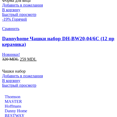
Форма для яйца
Добавить в пожелания
В корзину
Быстрый просмотр
-19%
Горячий
Сравнить
Dannyhome Чашки набор DH-BW20-04/6C (12 пр
керамика)
Новинки!
320
MDL
259
MDL
Чашки набор
Добавить в пожелания
В корзину
Быстрый просмотр
Thomson
MASTER
Hoffmans
Danny Home
BESTWAY