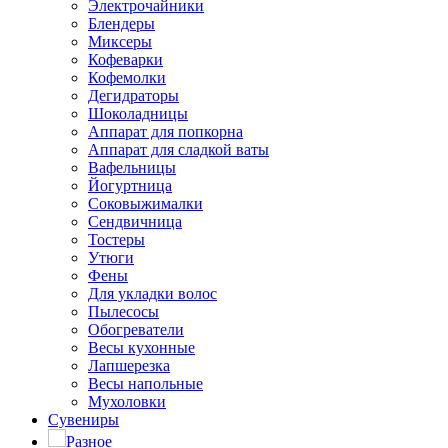
Электрочайники
Блендеры
Миксеры
Кофеварки
Кофемолки
Дегидраторы
Шоколадницы
Аппарат для попкорна
Аппарат для сладкой ваты
Вафельницы
Йогуртница
Соковыжималки
Сендвичница
Тостеры
Утюги
Фены
Для укладки волос
Пылесосы
Обогреватели
Весы кухонные
Лапшерезка
Весы напольные
Мухоловки
Сувениры
Разное