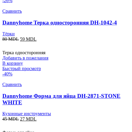
-26%
Сравнить
Dannyhome Терка односторонняя DH-1042-4
Тёрки
80
MDL
59
MDL
Терка односторонняя
Добавить в пожелания
В корзину
Быстрый просмотр
-40%
Сравнить
Dannyhome Форма для яйца DH-2871-STONE
WHITE
Кухонные инструменты
45
MDL
27
MDL