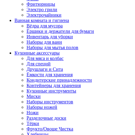
Фритюрницы
Электро грили
Электрочайники
Ванная комната и гигиена
Вёдра для мусора
Ёршики и держатели для бумаги
Инвентарь для уборки
Наборы для ванн
Наборы для мытья полов
Кухонные аксессуары
Для мяса и колбас
Для специй
Друшлаги и Сита
Ёмкости для хранения
Кондитерские принадлежности
Контейнеры для хранения
Кухонные инструменты
Миски
Наборы инструментов
Наборы ножей
Ножи
Разделочные доски
Тёрки
Фрукто/Овоще Чистка
Хлебницы