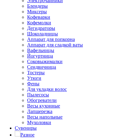
Электрочайники
Блендеры
Миксеры
Кофеварки
Кофемолки
Дегидраторы
Шоколадницы
Аппарат для попкорна
Аппарат для сладкой ваты
Вафельницы
Йогуртница
Соковыжималки
Сендвичница
Тостеры
Утюги
Фены
Для укладки волос
Пылесосы
Обогреватели
Весы кухонные
Лапшерезка
Весы напольные
Мухоловки
Сувениры
Разное