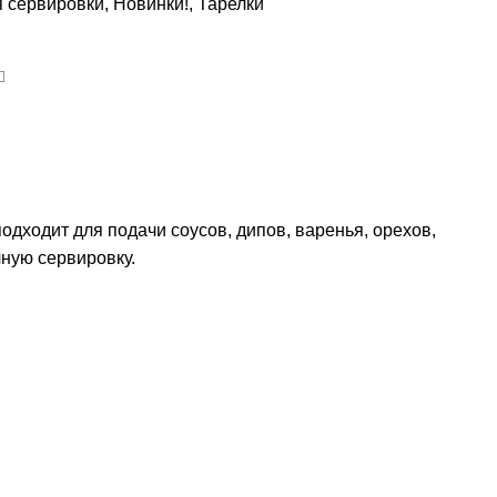
я сервировки
,
Новинки!
,
Тарелки
дходит для подачи соусов, дипов, варенья, орехов,
чную сервировку.