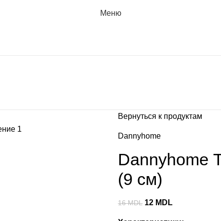
Меню
Вернуться к продуктам
Dannyhome
Dannyhome Т
(9 см)
12
MDL
16
MDL