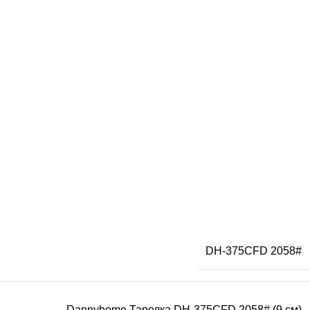
DH-375CFD 2058#
Dannyhome Тарелка DH-375CFD 2058# (9 см)