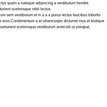
lectus quam a natoque adipiscing a vestibulum hendre.
turient scelerisque nibh lectus.
um sem vestibulum et in a a a purus lectus faucibus lobortis
ass eros.Condimentum a et ullamcorper dictumst mus et tristique
turient scelerisque vestibulum amet elit ut volutpat.