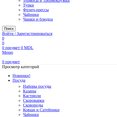
Термосы и Трермокружки
Турки
Фрэнч-прессы
Чайники
Чашки и блюдца
Поиск
Войти / Зарегистрироваться
0
0
0
предмет
0
MDL
Меню
0
предмет
Просмотр категорий
Новинки!
Посуда
Наборы посуды
Казаны
Кастрюли
Скороварки
Сковороды
Ковши и Сатейники
Чайники