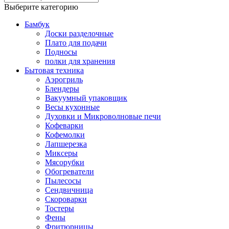
Выберите категорию
Бамбук
Доски разделочные
Плато для подачи
Подносы
полки для хранения
Бытовая техника
Аэрогриль
Блендеры
Вакуумный упаковщик
Весы кухонные
Духовки и Микроволновые печи
Кофеварки
Кофемолки
Лапшерезка
Миксеры
Мясорубки
Обогреватели
Пылесосы
Сендвичница
Скороварки
Тостеры
Фены
Фритюрницы