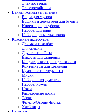
Электро грили
Электрочайники
Ванная комната и гигиена
Вёдра для мусора
Ёршики и держатели для бумаги
Инвентарь для уборки
Наборы для ванн
Наборы для мытья полов
Кухонные аксессуары
Для мяса и колбас
Для специй
Друшлаги и Сита
Ёмкости для хранения
Кондитерские принадлежности
Контейнеры для хранения
Кухонные инструменты
Миски
Наборы инструментов
Наборы ножей
Ножи
Разделочные доски
Тёрки
Фрукто/Овоще Чистка
Хлебницы
Напитки