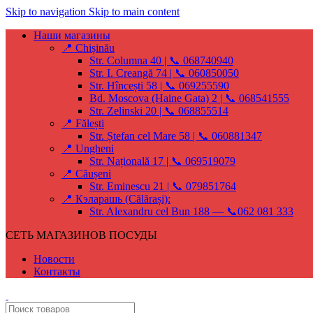
Skip to navigation
Skip to main content
Наши магазины
📍 Chișinău
Str. Columna 40 | 📞 068740940
Str. I. Creangă 74 | 📞 060850050
Str. Hîncești 58 | 📞 069255590
Bd. Moscova (Haine Gata) 2 | 📞 068541555
Str. Zelinski 20 | 📞 068855514
📍 Fălești
Str. Ștefan cel Mare 58 | 📞 060881347
📍 Ungheni
Str. Națională 17 | 📞 069519079
📍 Căușeni
Str. Eminescu 21 | 📞 079851764
📍 Кэларашь (Călărași):
Str. Alexandru cel Bun 188 — 📞062 081 333
СЕТЬ МАГАЗИНОВ ПОСУДЫ
Новости
Контакты