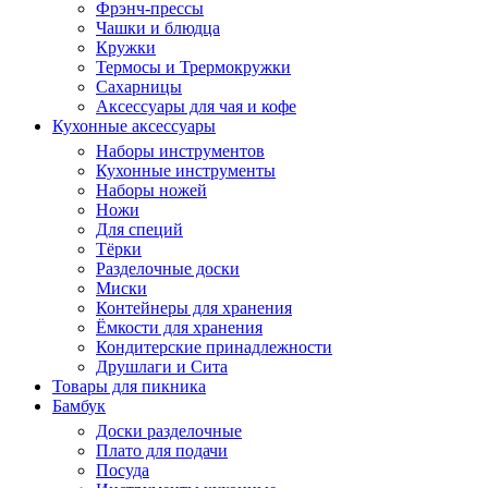
Фрэнч-прессы
Чашки и блюдца
Кружки
Термосы и Трермокружки
Сахарницы
Аксессуары для чая и кофе
Кухонные аксессуары
Наборы инструментов
Кухонные инструменты
Наборы ножей
Ножи
Для специй
Тёрки
Разделочные доски
Миски
Контейнеры для хранения
Ёмкости для хранения
Кондитерские принадлежности
Друшлаги и Сита
Товары для пикника
Бамбук
Доски разделочные
Плато для подачи
Посуда