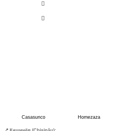
Casasunco
Homezaza
📍 Кишинёв (Chișinău):