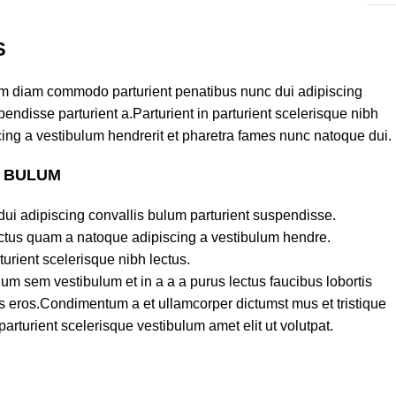
S
am diam commodo parturient penatibus nunc dui adipiscing
endisse parturient a.Parturient in parturient scelerisque nibh
ing a vestibulum hendrerit et pharetra fames nunc natoque dui.
S BULUM
ui adipiscing convallis bulum parturient suspendisse.
lectus quam a natoque adipiscing a vestibulum hendre.
turient scelerisque nibh lectus.
um sem vestibulum et in a a a purus lectus faucibus lobortis
ass eros.Condimentum a et ullamcorper dictumst mus et tristique
turient scelerisque vestibulum amet elit ut volutpat.