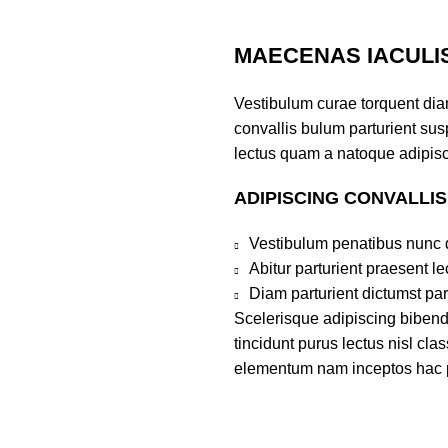
MAECENAS IACULI
Vestibulum curae torquent di
convallis bulum parturient susp
lectus quam a natoque adipisc
ADIPISCING CONVALLI
Vestibulum penatibus nunc d
Abitur parturient praesent 
Diam parturient dictumst par
Scelerisque adipiscing bibend
tincidunt purus lectus nisl cl
elementum nam inceptos hac par