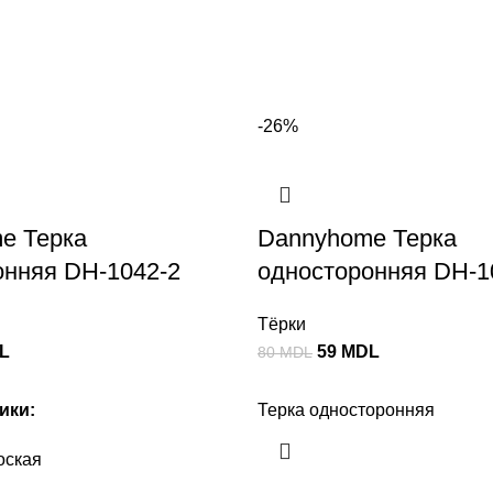
-26%
e Терка
Dannyhome Терка
онняя DH-1042-2
односторонняя DH-1
Тёрки
L
59
MDL
80
MDL
ики:
Терка односторонняя
оская