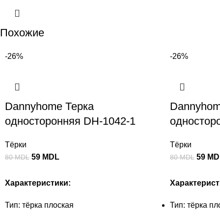
Похожие
-26%
-26%
Dannyhome Терка
Dannyhom
односторонняя DH-1042-1
одностор
Тёрки
Тёрки
59
MDL
59
MD
80
MDL
80
MDL
Характеристики:
Характерист
Тип: тёрка плоская
Тип: тёрка пл