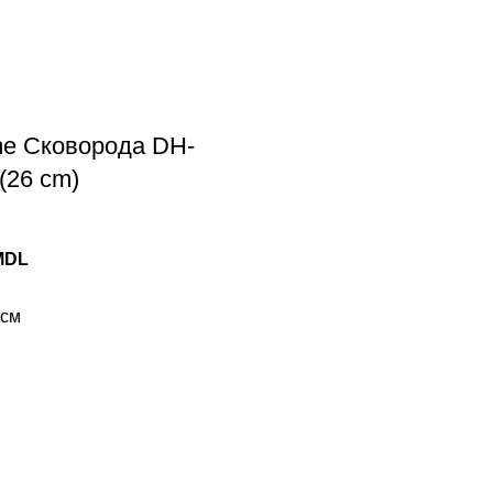
e Сковорода DH-
(26 cm)
MDL
 см