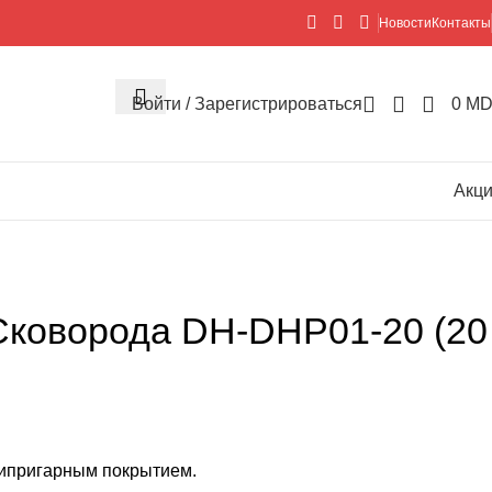
Новости
Контакты
Войти / Зарегистрироваться
0
MD
Акц
коворода DH-DHP01-20 (20
типригарным покрытием.