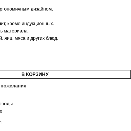
 эргономичным дизайном.
лит, кроме индукционных.
ть материала.
 яиц, мяса и других блюд.
В КОРЗИНУ
 пожелания
ороды
le