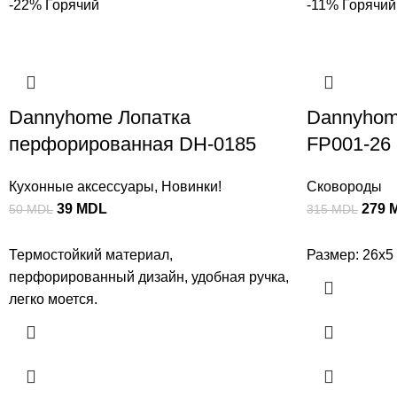
-22%
Горячий
-11%
Горячий
Dannyhome Лопатка
Dannyhom
перфорированная DH-0185
FP001-26 
Кухонные аксессуары
,
Новинки!
Сковороды
39
MDL
279
50
MDL
315
MDL
Термостойкий материал,
Размер: 26x5
перфорированный дизайн, удобная ручка,
легко моется.