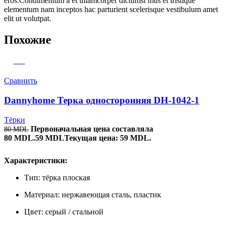
eros.Condimentum a et ullamcorper dictumst mus et tristique
elementum nam inceptos hac parturient scelerisque vestibulum amet
elit ut volutpat.
Похожие
-26%
Сравнить
Dannyhome Терка односторонняя DH-1042-1
Тёрки
Первоначальная цена составляла
80
MDL
80 MDL.
59
MDL
Текущая цена: 59 MDL.
Характеристики:
Тип: тёрка плоская
Материал: нержавеющая сталь, пластик
Цвет: серый / стальной