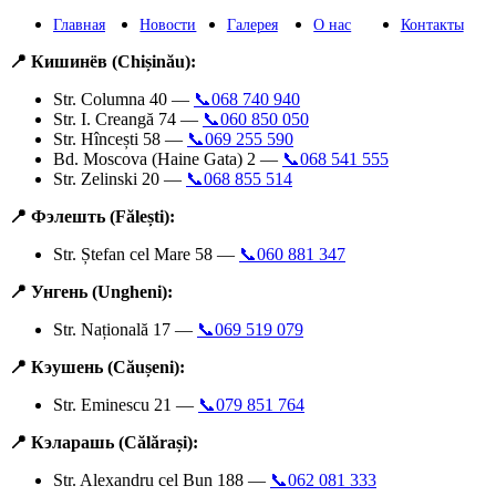
Главная
Новости
Галерея
О нас
Контакты
📍 Кишинёв (Chișinău):
Str. Columna 40 —
📞068 740 940
Str. I. Creangă 74 —
📞060 850 050
Str. Hîncești 58 —
📞069 255 590
Bd. Moscova (Haine Gata) 2 —
📞068 541 555
Str. Zelinski 20 —
📞068 855 514
📍 Фэлешть (Fălești):
Str. Ștefan cel Mare 58 —
📞060 881 347
📍 Унгень (Ungheni):
Str. Națională 17 —
📞069 519 079
📍 Кэушень (Căușeni):
Str. Eminescu 21 —
📞079 851 764
📍 Кэларашь (Călărași):
Str. Alexandru cel Bun 188 —
📞062 081 333