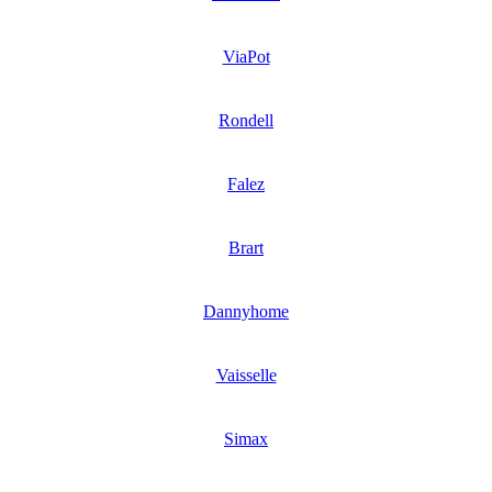
ViaPot
Rondell
Falez
Brart
Dannyhome
Vaisselle
Simax