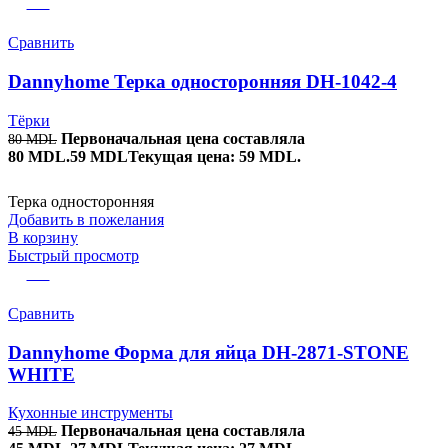
-26%
Сравнить
Dannyhome Терка односторонняя DH-1042-4
Тёрки
Первоначальная цена составляла
80
MDL
80 MDL.
59
MDL
Текущая цена: 59 MDL.
Терка односторонняя
Добавить в пожелания
В корзину
Быстрый просмотр
-40%
Сравнить
Dannyhome Форма для яйца DH-2871-STONE
WHITE
Кухонные инструменты
Первоначальная цена составляла
45
MDL