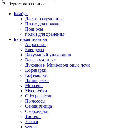
Выберите категорию
Бамбук
Доски разделочные
Плато для подачи
Подносы
полки для хранения
Бытовая техника
Аэрогриль
Блендеры
Вакуумный упаковщик
Весы кухонные
Духовки и Микроволновые печи
Кофеварки
Кофемолки
Лапшерезка
Миксеры
Мясорубки
Обогреватели
Пылесосы
Сендвичница
Скороварки
Тостеры
Утюги
Фены