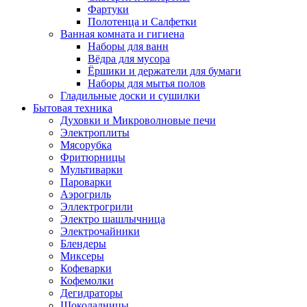
Фартуки
Полотенца и Салфетки
Ванная комната и гигиена
Наборы для ванн
Вёдра для мусора
Ёршики и держатели для бумаги
Наборы для мытья полов
Гладильные доски и сушилки
Бытовая техника
Духовки и Микроволновые печи
Электроплиты
Мясорубка
Фритюрницы
Мультиварки
Пароварки
Аэрогриль
Эллектрогрили
Электро шашлычница
Электрочайники
Блендеры
Миксеры
Кофеварки
Кофемолки
Дегидраторы
Шоколадницы