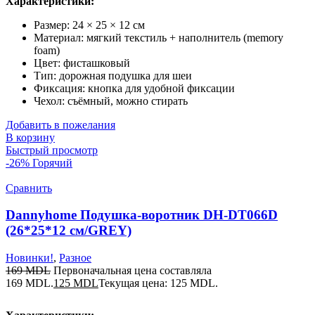
Характеристики:
Размер: 24 × 25 × 12 см
Материал: мягкий текстиль + наполнитель (memory
foam)
Цвет: фисташковый
Тип: дорожная подушка для шеи
Фиксация: кнопка для удобной фиксации
Чехол: съёмный, можно стирать
Добавить в пожелания
В корзину
Быстрый просмотр
-26%
Горячий
Сравнить
Dannyhome Подушка-воротник DH-DT066D
(26*25*12 см/GREY)
Новинки!
,
Разное
169
MDL
Первоначальная цена составляла
169 MDL.
125
MDL
Текущая цена: 125 MDL.