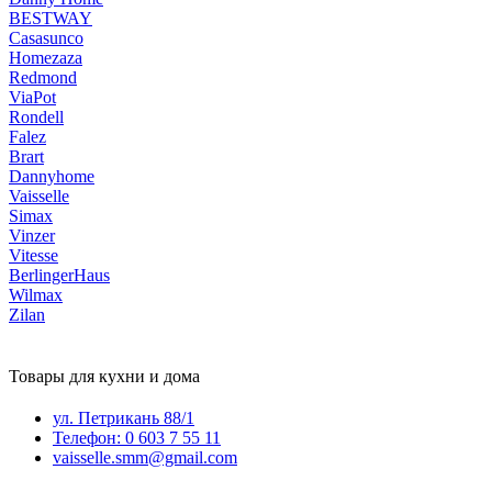
BESTWAY
Casasunco
Homezaza
Redmond
ViaPot
Rondell
Falez
Brart
Dannyhome
Vaisselle
Simax
Vinzer
Vitesse
BerlingerHaus
Wilmax
Zilan
Товары для кухни и дома
ул. Петрикань 88/1
Телефон: 0 603 7 55 11
vaisselle.smm@gmail.com