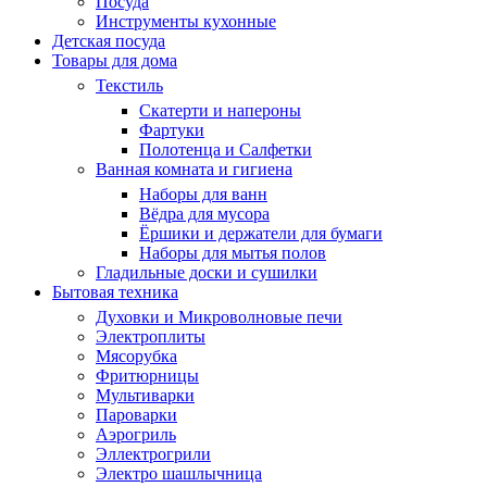
Посуда
Инструменты кухонные
Детская посуда
Товары для дома
Текстиль
Скатерти и напероны
Фартуки
Полотенца и Салфетки
Ванная комната и гигиена
Наборы для ванн
Вёдра для мусора
Ёршики и держатели для бумаги
Наборы для мытья полов
Гладильные доски и сушилки
Бытовая техника
Духовки и Микроволновые печи
Электроплиты
Мясорубка
Фритюрницы
Мультиварки
Пароварки
Аэрогриль
Эллектрогрили
Электро шашлычница