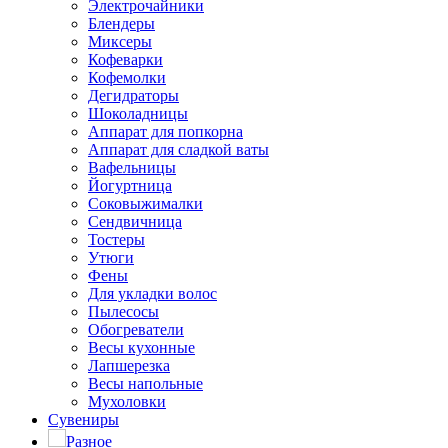
Электрочайники
Блендеры
Миксеры
Кофеварки
Кофемолки
Дегидраторы
Шоколадницы
Аппарат для попкорна
Аппарат для сладкой ваты
Вафельницы
Йогуртница
Соковыжималки
Сендвичница
Тостеры
Утюги
Фены
Для укладки волос
Пылесосы
Обогреватели
Весы кухонные
Лапшерезка
Весы напольные
Мухоловки
Сувениры
Разное