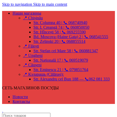
Skip to navigation
Skip to main content
Наши магазины
📍 Chișinău
Str. Columna 40 | 📞 068740940
Str. I. Creangă 74 | 📞 060850050
Str. Hîncești 58 | 📞 069255590
Bd. Moscova (Haine Gata) 2 | 📞 068541555
Str. Zelinski 20 | 📞 068855514
📍 Fălești
Str. Ștefan cel Mare 58 | 📞 060881347
📍 Ungheni
Str. Națională 17 | 📞 069519079
📍 Căușeni
Str. Eminescu 21 | 📞 079851764
📍 Кэларашь (Călărași):
Str. Alexandru cel Bun 188 — 📞062 081 333
СЕТЬ МАГАЗИНОВ ПОСУДЫ
Новости
Контакты