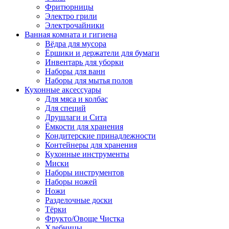
Фритюрницы
Электро грили
Электрочайники
Ванная комната и гигиена
Вёдра для мусора
Ёршики и держатели для бумаги
Инвентарь для уборки
Наборы для ванн
Наборы для мытья полов
Кухонные аксессуары
Для мяса и колбас
Для специй
Друшлаги и Сита
Ёмкости для хранения
Кондитерские принадлежности
Контейнеры для хранения
Кухонные инструменты
Миски
Наборы инструментов
Наборы ножей
Ножи
Разделочные доски
Тёрки
Фрукто/Овоще Чистка
Хлебницы