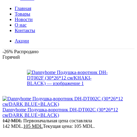
Главная
Товары
Новости
О нас
Контакты
Акции
-26%
Распродано
Горячий
Dannyhome Подушка-воротник DH-DT002C (30*26*12
см/DARK BLUE+BLACK)
142
MDL
Первоначальная цена составляла
142 MDL.
105
MDL
Текущая цена: 105 MDL.