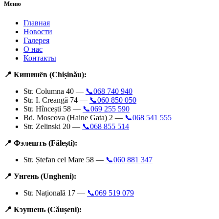
Меню
Главная
Новости
Галерея
О нас
Контакты
📍 Кишинёв (Chișinău):
Str. Columna 40 —
📞068 740 940
Str. I. Creangă 74 —
📞060 850 050
Str. Hîncești 58 —
📞069 255 590
Bd. Moscova (Haine Gata) 2 —
📞068 541 555
Str. Zelinski 20 —
📞068 855 514
📍 Фэлешть (Fălești):
Str. Ștefan cel Mare 58 —
📞060 881 347
📍 Унгень (Ungheni):
Str. Națională 17 —
📞069 519 079
📍 Кэушень (Căușeni):