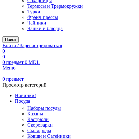
Сахарницы
Термосы и Трермокружки
Турки
Фрэнч-прессы
Чайники
Чашки и блюдца
Поиск
Войти / Зарегистрироваться
0
0
0
предмет
0
MDL
Меню
0
предмет
Просмотр категорий
Новинки!
Посуда
Наборы посуды
Казаны
Кастрюли
Скороварки
Сковороды
Ковши и Сатейники