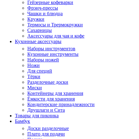
Гейзерные кофеварки
Фрэнч-прессы
Чашки и блюдца
Кружки
Термосы и Трермокружки
Сахарницы
Аксессуары для чая и кофе
Кухонные аксессуары
Наборы инструментов
Кухонные инструменты
Наборы ножей
Ножи
Для специй
Тёрки
Разделочные доски
Миски
Контейнеры для хранения
Ёмкости для хранения
Кондитерские принадлежности
Друшлаги и Сита
Товары для пикника
Бамбук
Доски разделочные
Плато для подачи