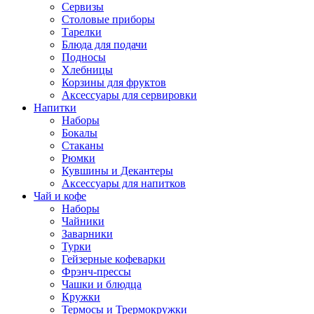
Сервизы
Столовые приборы
Тарелки
Блюда для подачи
Подносы
Хлебницы
Корзины для фруктов
Аксессуары для сервировки
Напитки
Наборы
Бокалы
Стаканы
Рюмки
Кувшины и Декантеры
Аксессуары для напитков
Чай и кофе
Наборы
Чайники
Заварники
Турки
Гейзерные кофеварки
Фрэнч-прессы
Чашки и блюдца
Кружки
Термосы и Трермокружки