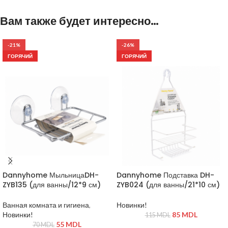
Вам также будет интересно…
-21%
-26%
ГОРЯЧИЙ
ГОРЯЧИЙ
Dannyhome МыльницаDH-
Dannyhome Подставка DH-
ZYB135 (для ванны/12*9 см)
ZYB024 (для ванны/21*10 см)
Ванная комната и гигиена
,
Новинки!
Новинки!
85
MDL
115
MDL
55
MDL
70
MDL