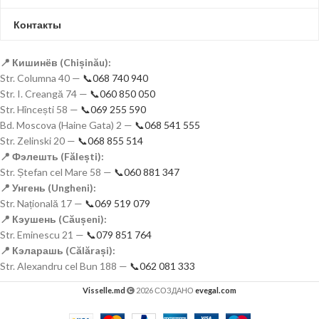
Контакты
📍 Кишинёв (Chișinău):
Str. Columna 40 —
📞068 740 940
Str. I. Creangă 74 —
📞060 850 050
Str. Hîncești 58 —
📞069 255 590
Bd. Moscova (Haine Gata) 2 —
📞068 541 555
Str. Zelinski 20 —
📞068 855 514
📍 Фэлешть (Fălești):
Str. Ștefan cel Mare 58 —
📞060 881 347
📍 Унгень (Ungheni):
Str. Națională 17 —
📞069 519 079
📍 Кэушень (Căușeni):
Str. Eminescu 21 —
📞079 851 764
📍 Кэларашь (Călărași):
Str. Alexandru cel Bun 188 —
📞062 081 333
Visselle.md
2026 СОЗДАНО
evegal.com