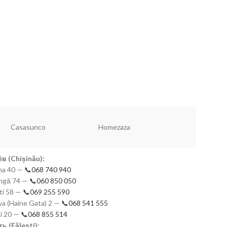
Dannyhome Ча
04/6C (12 пр ке
Новинки!
320
Чашки набор
Casasunco
Homezaza
Redmond
в (Chișinău):
mna 40 —
📞068 740 940
eangă 74 —
📞060 850 050
ști 58 —
📞069 255 590
a (Haine Gata) 2 —
📞068 541 555
ki 20 —
📞068 855 514
ь (Fălești):