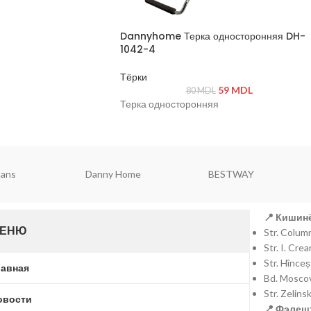
Dannyhome Терка односторонняя DH-
1042-4
Тёрки
59
MDL
80
MDL
Терка односторонняя
mans
Danny Home
BESTWAY
📍 Кишинё
ЕНЮ
Str. Colu
Str. I. Cr
Str. Hînce
лавная
Bd. Moscov
Str. Zelins
овости
📍 Фэлешт