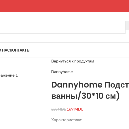
О НАС
КОНТАКТЫ
Вернуться к продуктам
Dannyhome
Dannyhome Подста
ванны/30*10 см)
169
MDL
220
MDL
Характеристики: