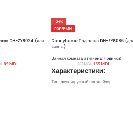
-24%
ГОРЯЧИЙ
вка DH-ZYB024 (для
Dannyhome Подставка DH-ZYB086 (дл
ванны)
Ванная комната и гигиена
,
Новинки!
85
MDL
155
MDL
L
205
MDL
Характеристики:
Тип: двухъярусный органайзер
Материал: сталь + акрил
Конструкция: свободностоящая
Цвет: хром
Назначение: косметика, аксессуары,
уходовые средства, бытовые мелочи