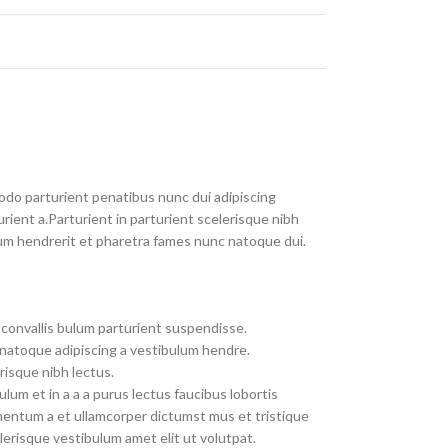
do parturient penatibus nunc dui adipiscing
rient a.Parturient in parturient scelerisque nibh
um hendrerit et pharetra fames nunc natoque dui.
convallis bulum parturient suspendisse.
 natoque adipiscing a vestibulum hendre.
risque nibh lectus.
um et in a a a purus lectus faucibus lobortis
imentum a et ullamcorper dictumst mus et tristique
erisque vestibulum amet elit ut volutpat.