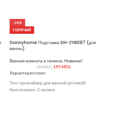
-26%
-26%
ГОРЯЧИЙ
ГОРЯЧИЙ
я
Dannyhome Подставка DH-ZYB087 (для
ванны)
Ванная комната и гигиена
,
Новинки!
195
MDL
263
MDL
Характеристики:
Тип: органайзер для ванной (угловой)
Конструкция: 2 уровня
Размер: 27 × 26 × 30 см
Материал: металл (хромированное
покрытие)
Установка: настольная/на полку
Цвет: серебристый
Dannyhome Под
ванны)