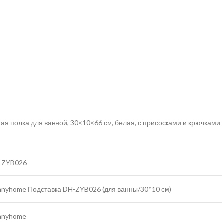
ая полка для ванной, 30×10×66 см, белая, с присосками и крючками 
-ZYB026
nnyhome Подставка DH-ZYB026 (для ванны/30*10 см)
nnyhome