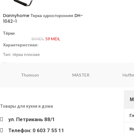
Dannyhome Терка односторонняя DH-
1042-1
Тёрки
59
MDL
80
MDL
Характеристики:
Тип: тёрка плоская
Материал: нержавеющая сталь, пластик
Цвет: серый / стальной
Thomson
MASTER
Hoff
М
Товары для кухни и дома
Г
ул. Петрикань 88/1
Н
Телефон: 0 603 7 55 11