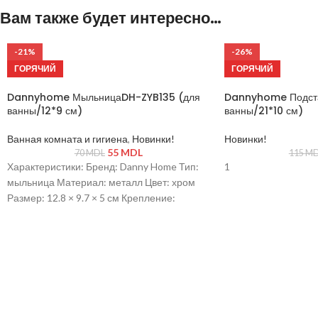
Вам также будет интересно…
-21%
-26%
ГОРЯЧИЙ
ГОРЯЧИЙ
Dannyhome МыльницаDH-ZYB135 (для
Dannyhome Подста
ванны/12*9 см)
ванны/21*10 см)
Ванная комната и гигиена
,
Новинки!
Новинки!
55
MDL
70
MDL
115
MD
Характеристики: Бренд: Danny Home Тип:
1
мыльница Материал: металл Цвет: хром
Размер: 12.8 × 9.7 × 5 см Крепление:
присоски