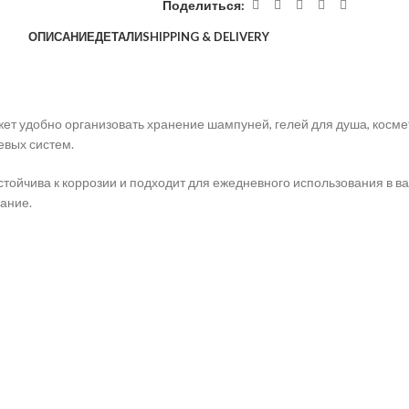
Поделиться:
ОПИСАНИЕ
ДЕТАЛИ
SHIPPING & DELIVERY
т удобно организовать хранение шампуней, гелей для душа, космет
евых систем.
стойчива к коррозии и подходит для ежедневного использования в 
ание.