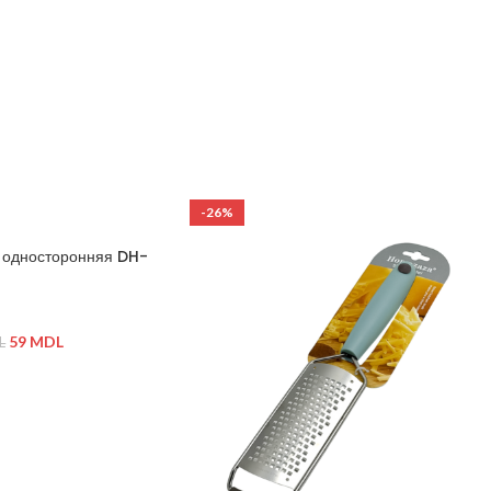
-26%
односторонняя DH-
59
MDL
L
щая сталь, пластик
ной