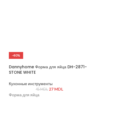
Ванная комната 
149
Характеристики
Тип: настольная
Размер: 45.5 × 21
Материал: мета
покрытие)
Конструкция: ск
-40%
-19%
Цвет: серебрист
Назначение: кухн
ГОРЯЧИЙ
Dannyhome Форма для яйца DH-2871-
STONE WHITE
Кухонные инструменты
27
MDL
45
MDL
Форма для яйца