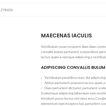
-ZYB026
MAECENAS IACULIS
Vestibulum curae torquent diam diam commo
convallis bulum parturient suspendisse partu
lectus quam a natoque adipiscing a vestibul
ADIPISCING CONVALLIS BULUM
Vestibulum penatibus nunc dui adipiscing 
Abitur parturient praesent lectus quam a
Diam parturient dictumst parturient scele
Scelerisque adipiscing bibendum sem vestibul
tincidunt purus lectus nisl class eros.Cond
elementum nam inceptos hac parturient scel