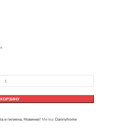
ек
 КОРЗИНУ
а и гигиена
,
Новинки!
Метка:
Dannyhome