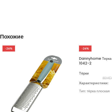
Похожие
-26%
-26%
Dannyhome Терка 
1042-2
Тёрки
80
MD
Характеристики:
Тип: тёрка плоская
Материал: нержавею
Цвет: серый / сталь