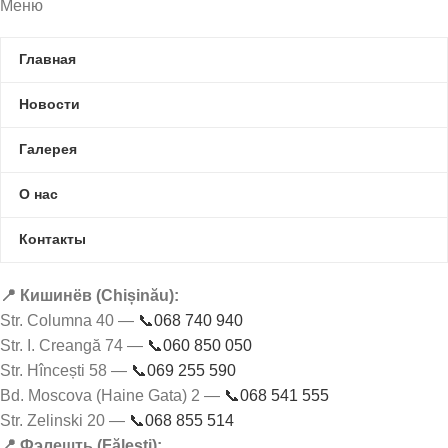
Меню
Главная
Новости
Галерея
О нас
Контакты
📍 Кишинёв (Chișinău):
Str. Columna 40 —
📞068 740 940
Str. I. Creangă 74 —
📞060 850 050
Str. Hîncești 58 —
📞069 255 590
Bd. Moscova (Haine Gata) 2 —
📞068 541 555
Str. Zelinski 20 —
📞068 855 514
📍 Фэлешть (Fălești):