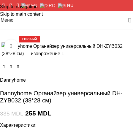
EN
RO
RU
Skip to navigation
Skip to main content
Меню
-24%
ГОРЯЧИЙ
Нажмите, чтобы увеличить изображение
Dannyhome
Dannyhome Органайзер универсальный DH-
ZYB032 (38*28 см)
255
MDL
335
MDL
Характеристики: