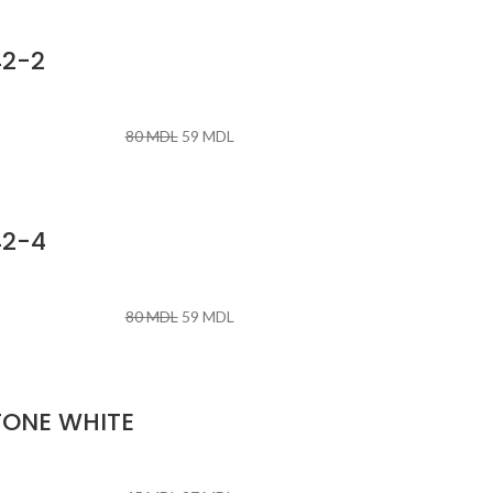
42-2
80
MDL
59
MDL
42-4
80
MDL
59
MDL
TONE WHITE