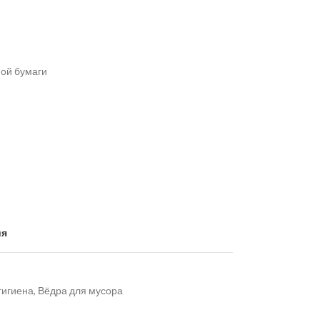
ной бумаги
ия
гигиена
,
Вёдра для мусора