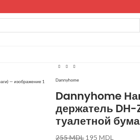
Dannyhome
Dannyhome На
держатель DH-Z
туалетной бума
255
MDL
195
MDL