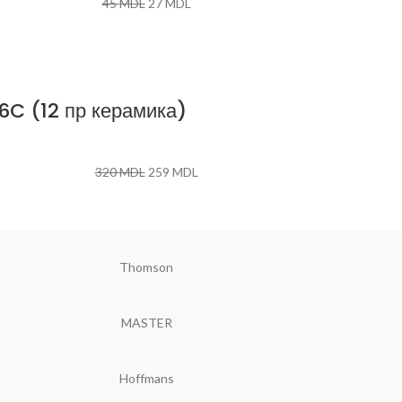
45
MDL
27
MDL
 (12 пр керамика)
320
MDL
259
MDL
Thomson
MASTER
Hoffmans