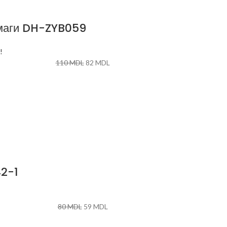
маги DH-ZYB059
!
110
MDL
82
MDL
2-1
80
MDL
59
MDL