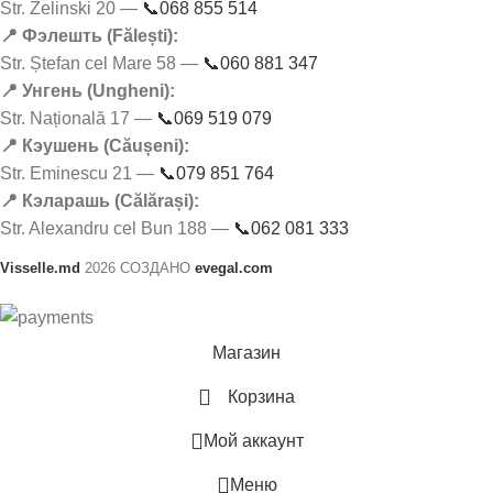
Str. Zelinski 20 —
📞068 855 514
📍 Фэлешть (Fălești):
Str. Ștefan cel Mare 58 —
📞060 881 347
📍 Унгень (Ungheni):
Str. Națională 17 —
📞069 519 079
📍 Кэушень (Căușeni):
Str. Eminescu 21 —
📞079 851 764
📍 Кэларашь (Călărași):
Str. Alexandru cel Bun 188 —
📞062 081 333
Visselle.md
2026 СОЗДАНО
evegal.com
Магазин
Корзина
Мой аккаунт
Меню