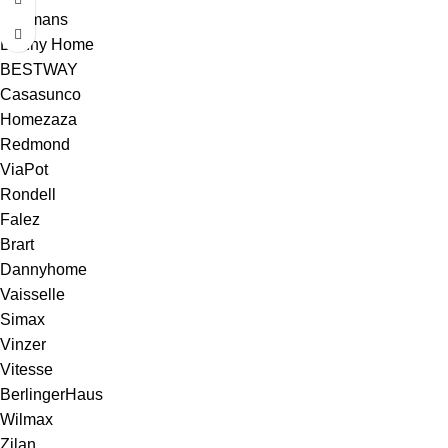
Hoffmans
Danny Home
BESTWAY
Casasunco
Homezaza
Redmond
ViaPot
Rondell
Falez
Brart
Dannyhome
Vaisselle
Simax
Vinzer
Vitesse
BerlingerHaus
Wilmax
Zilan