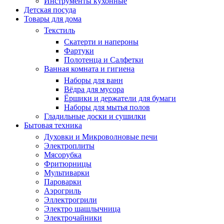
Инструменты кухонные
Детская посуда
Товары для дома
Текстиль
Скатерти и напероны
Фартуки
Полотенца и Салфетки
Ванная комната и гигиена
Наборы для ванн
Вёдра для мусора
Ёршики и держатели для бумаги
Наборы для мытья полов
Гладильные доски и сушилки
Бытовая техника
Духовки и Микроволновые печи
Электроплиты
Мясорубка
Фритюрницы
Мультиварки
Пароварки
Аэрогриль
Эллектрогрили
Электро шашлычница
Электрочайники