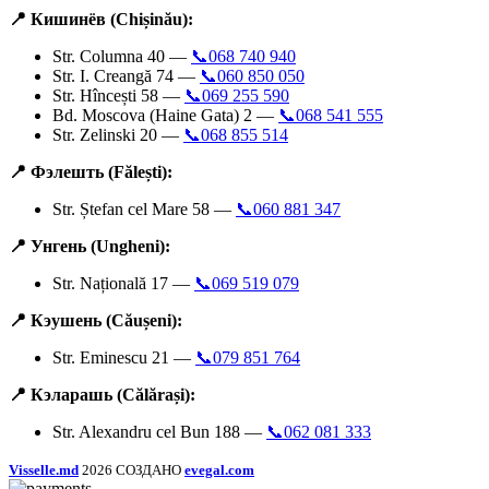
📍 Кишинёв (Chișinău):
Str. Columna 40 —
📞068 740 940
Str. I. Creangă 74 —
📞060 850 050
Str. Hîncești 58 —
📞069 255 590
Bd. Moscova (Haine Gata) 2 —
📞068 541 555
Str. Zelinski 20 —
📞068 855 514
📍 Фэлешть (Fălești):
Str. Ștefan cel Mare 58 —
📞060 881 347
📍 Унгень (Ungheni):
Str. Națională 17 —
📞069 519 079
📍 Кэушень (Căușeni):
Str. Eminescu 21 —
📞079 851 764
📍 Кэларашь (Călărași):
Str. Alexandru cel Bun 188 —
📞062 081 333
Visselle.md
2026 СОЗДАНО
evegal.com