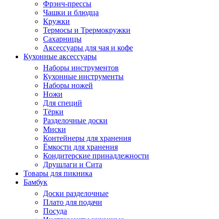
Фрэнч-прессы
Чашки и блюдца
Кружки
Термосы и Трермокружки
Сахарницы
Аксессуары для чая и кофе
Кухонные аксессуары
Наборы инструментов
Кухонные инструменты
Наборы ножей
Ножи
Для специй
Тёрки
Разделочные доски
Миски
Контейнеры для хранения
Ёмкости для хранения
Кондитерские принадлежности
Друшлаги и Сита
Товары для пикника
Бамбук
Доски разделочные
Плато для подачи
Посуда