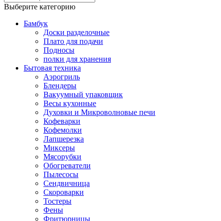
Выберите категорию
Бамбук
Доски разделочные
Плато для подачи
Подносы
полки для хранения
Бытовая техника
Аэрогриль
Блендеры
Вакуумный упаковщик
Весы кухонные
Духовки и Микроволновые печи
Кофеварки
Кофемолки
Лапшерезка
Миксеры
Мясорубки
Обогреватели
Пылесосы
Сендвичница
Скороварки
Тостеры
Фены
Фритюрницы