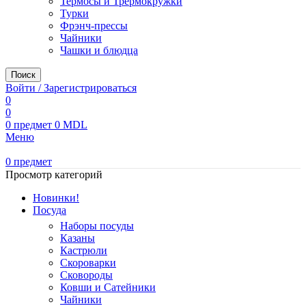
Термосы и Трермокружки
Турки
Фрэнч-прессы
Чайники
Чашки и блюдца
Поиск
Войти / Зарегистрироваться
0
0
0
предмет
0
MDL
Меню
0
предмет
Просмотр категорий
Новинки!
Посуда
Наборы посуды
Казаны
Кастрюли
Скороварки
Сковороды
Ковши и Сатейники
Чайники