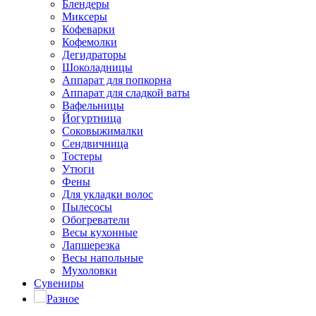
Блендеры
Миксеры
Кофеварки
Кофемолки
Дегидраторы
Шоколадницы
Аппарат для попкорна
Аппарат для сладкой ваты
Вафельницы
Йогуртница
Соковыжималки
Сендвичница
Тостеры
Утюги
Фены
Для укладки волос
Пылесосы
Обогреватели
Весы кухонные
Лапшерезка
Весы напольные
Мухоловки
Сувениры
Разное