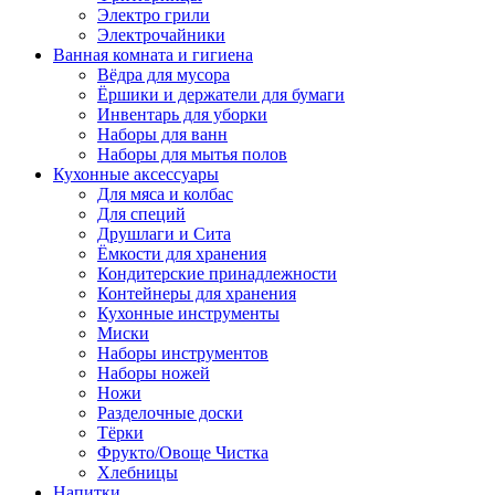
Электро грили
Электрочайники
Ванная комната и гигиена
Вёдра для мусора
Ёршики и держатели для бумаги
Инвентарь для уборки
Наборы для ванн
Наборы для мытья полов
Кухонные аксессуары
Для мяса и колбас
Для специй
Друшлаги и Сита
Ёмкости для хранения
Кондитерские принадлежности
Контейнеры для хранения
Кухонные инструменты
Миски
Наборы инструментов
Наборы ножей
Ножи
Разделочные доски
Тёрки
Фрукто/Овоще Чистка
Хлебницы
Напитки