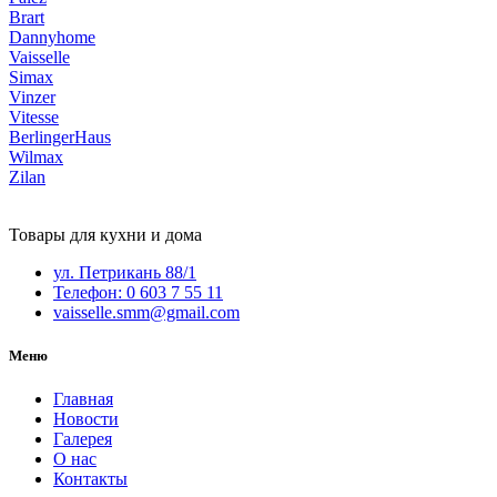
Brart
Dannyhome
Vaisselle
Simax
Vinzer
Vitesse
BerlingerHaus
Wilmax
Zilan
Товары для кухни и дома
ул. Петрикань 88/1
Телефон: 0 603 7 55 11
vaisselle.smm@gmail.com
Меню
Главная
Новости
Галерея
О нас
Контакты