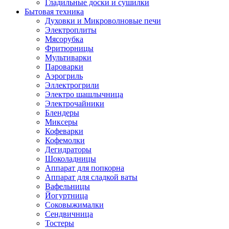
Гладильные доски и сушилки
Бытовая техника
Духовки и Микроволновые печи
Электроплиты
Мясорубка
Фритюрницы
Мультиварки
Пароварки
Аэрогриль
Эллектрогрили
Электро шашлычница
Электрочайники
Блендеры
Миксеры
Кофеварки
Кофемолки
Дегидраторы
Шоколадницы
Аппарат для попкорна
Аппарат для сладкой ваты
Вафельницы
Йогуртница
Соковыжималки
Сендвичница
Тостеры