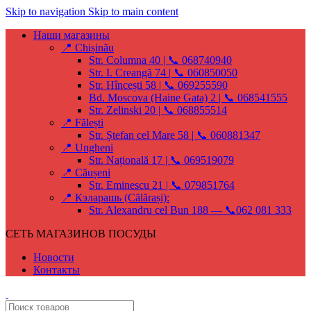
Skip to navigation
Skip to main content
Наши магазины
📍 Chișinău
Str. Columna 40 | 📞 068740940
Str. I. Creangă 74 | 📞 060850050
Str. Hîncești 58 | 📞 069255590
Bd. Moscova (Haine Gata) 2 | 📞 068541555
Str. Zelinski 20 | 📞 068855514
📍 Fălești
Str. Ștefan cel Mare 58 | 📞 060881347
📍 Ungheni
Str. Națională 17 | 📞 069519079
📍 Căușeni
Str. Eminescu 21 | 📞 079851764
📍 Кэларашь (Călărași):
Str. Alexandru cel Bun 188 — 📞062 081 333
СЕТЬ МАГАЗИНОВ ПОСУДЫ
Новости
Контакты