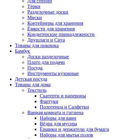
Для специй
Тёрки
Разделочные доски
Миски
Контейнеры для хранения
Ёмкости для хранения
Кондитерские принадлежности
Друшлаги и Сита
Товары для пикника
Бамбук
Доски разделочные
Плато для подачи
Посуда
Инструменты кухонные
Детская посуда
Товары для дома
Текстиль
Скатерти и напероны
Фартуки
Полотенца и Салфетки
Ванная комната и гигиена
Наборы для ванн
Вёдра для мусора
Ёршики и держатели для бумаги
Наборы для мытья полов