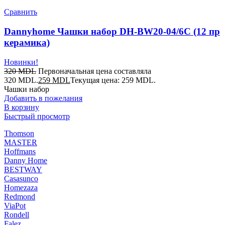
Сравнить
Dannyhome Чашки набор DH-BW20-04/6C (12 пр
керамика)
Новинки!
320
MDL
Первоначальная цена составляла
320 MDL.
259
MDL
Текущая цена: 259 MDL.
Чашки набор
Добавить в пожелания
В корзину
Быстрый просмотр
Thomson
MASTER
Hoffmans
Danny Home
BESTWAY
Casasunco
Homezaza
Redmond
ViaPot
Rondell
Falez