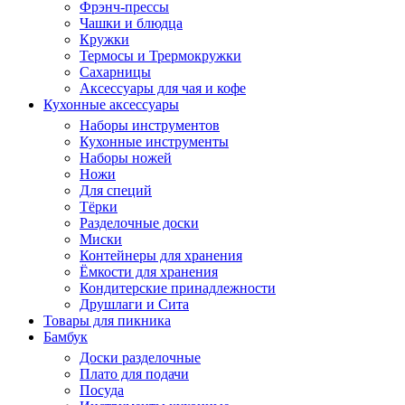
Фрэнч-прессы
Чашки и блюдца
Кружки
Термосы и Трермокружки
Сахарницы
Аксессуары для чая и кофе
Кухонные аксессуары
Наборы инструментов
Кухонные инструменты
Наборы ножей
Ножи
Для специй
Тёрки
Разделочные доски
Миски
Контейнеры для хранения
Ёмкости для хранения
Кондитерские принадлежности
Друшлаги и Сита
Товары для пикника
Бамбук
Доски разделочные
Плато для подачи
Посуда