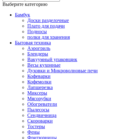
Выберите категорию
Бамбук
Доски разделочные
Плато для подачи
Подносы
полки для хранения
Бытовая техника
Аэрогриль
Блендеры
Вакуумный упаковщик
Весы кухонные
Духовки и Микроволновые печи
Кофеварки
Кофемолки
Лапшерезка
Миксеры
Мясорубки
Обогреватели
Пылесосы
Сендвичница
Скороварки
Тостеры
Фены
Фритюрницы