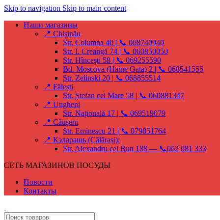
Skip to navigation
Skip to main content
Наши магазины
📍 Chișinău
Str. Columna 40 | 📞 068740940
Str. I. Creangă 74 | 📞 060850050
Str. Hîncești 58 | 📞 069255590
Bd. Moscova (Haine Gata) 2 | 📞 068541555
Str. Zelinski 20 | 📞 068855514
📍 Fălești
Str. Ștefan cel Mare 58 | 📞 060881347
📍 Ungheni
Str. Națională 17 | 📞 069519079
📍 Căușeni
Str. Eminescu 21 | 📞 079851764
📍 Кэларашь (Călărași):
Str. Alexandru cel Bun 188 — 📞062 081 333
СЕТЬ МАГАЗИНОВ ПОСУДЫ
Новости
Контакты