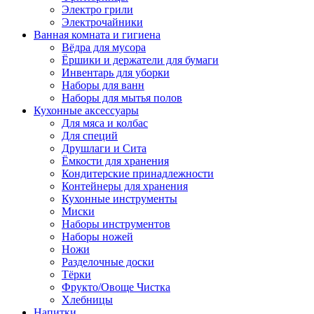
Электро грили
Электрочайники
Ванная комната и гигиена
Вёдра для мусора
Ёршики и держатели для бумаги
Инвентарь для уборки
Наборы для ванн
Наборы для мытья полов
Кухонные аксессуары
Для мяса и колбас
Для специй
Друшлаги и Сита
Ёмкости для хранения
Кондитерские принадлежности
Контейнеры для хранения
Кухонные инструменты
Миски
Наборы инструментов
Наборы ножей
Ножи
Разделочные доски
Тёрки
Фрукто/Овоще Чистка
Хлебницы
Напитки