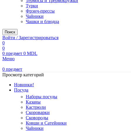
Термосы и Трермокружки
Турки
Фрэнч-прессы
Чайники
Чашки и блюдца
Поиск
Войти / Зарегистрироваться
0
0
0
предмет
0
MDL
Меню
0
предмет
Просмотр категорий
Новинки!
Посуда
Наборы посуды
Казаны
Кастрюли
Скороварки
Сковороды
Ковши и Сатейники
Чайники