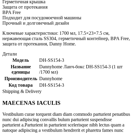
Герметичная крышка
Защита от протекания
BPA Free
Подходит для посудомоечной машины
Прочный и долговечный дизайн
Ключевые характеристики: 1700 мл, 17.5×23×7.5 см,
нержавеющая сталь SS304, герметичный контейнер, BPA Free,
защита от протекания, Danny Home.
Детали
Модель
DH-SS154-3
Название
Dannyhome Ланч-бокс DH-SS154-3 (1 шт
еденицы
/1700 мл)
Производитель
Dannyhome
Код товара
DH-SS154-3
Shipping & Delivery
MAECENAS IACULIS
Vestibulum curae torquent diam diam commodo parturient penatibus
nunc dui adipiscing convallis bulum parturient suspendisse
parturient a.Parturient in parturient scelerisque nibh lectus quam a
natoque adipiscing a vestibulum hendrerit et pharetra fames nunc