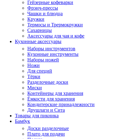
Гейзерные кофеварки
Фрэнч-прессы
Чашки и блюдца
Кружки
Термосы и Трермокружки
Сахарницы
Аксессуары для чая и кофе
Кухонные аксессуары
Наборы инструментов
Кухонные инструменты
Наборы ножей
Ножи
Для специй
Тёрки
Разделочные доски
Миски
Контейнеры для хранения
Ёмкости для хранения
Кондитерские принадлежности
Друшлаги и Сита
Товары для пикника
Бамбук
Доски разделочные
Плато для подачи