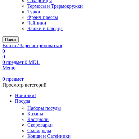
Сахарницы
Термосы и Трермокружки
Турки
Фрэнч-прессы
Чайники
Чашки и блюдца
Поиск
Войти / Зарегистрироваться
0
0
0
предмет
0
MDL
Меню
0
предмет
Просмотр категорий
Новинки!
Посуда
Наборы посуды
Казаны
Кастрюли
Скороварки
Сковороды
Ковши и Сатейники