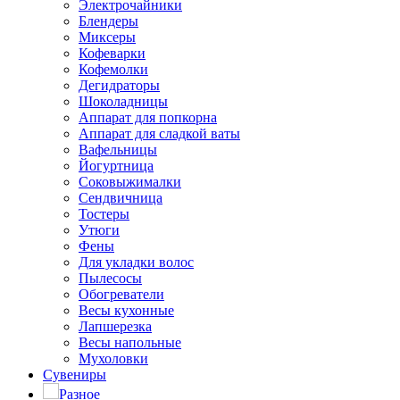
Электрочайники
Блендеры
Миксеры
Кофеварки
Кофемолки
Дегидраторы
Шоколадницы
Аппарат для попкорна
Аппарат для сладкой ваты
Вафельницы
Йогуртница
Соковыжималки
Сендвичница
Тостеры
Утюги
Фены
Для укладки волос
Пылесосы
Обогреватели
Весы кухонные
Лапшерезка
Весы напольные
Мухоловки
Сувениры
Разное