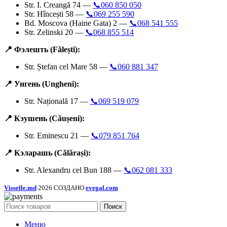
Str. I. Creangă 74 —
📞060 850 050
Str. Hîncești 58 —
📞069 255 590
Bd. Moscova (Haine Gata) 2 —
📞068 541 555
Str. Zelinski 20 —
📞068 855 514
📍 Фэлешть (Fălești):
Str. Ștefan cel Mare 58 —
📞060 881 347
📍 Унгень (Ungheni):
Str. Națională 17 —
📞069 519 079
📍 Кэушень (Căușeni):
Str. Eminescu 21 —
📞079 851 764
📍 Кэларашь (Călărași):
Str. Alexandru cel Bun 188 —
📞062 081 333
Visselle.md
2026 СОЗДАНО
evegal.com
Поиск
Меню