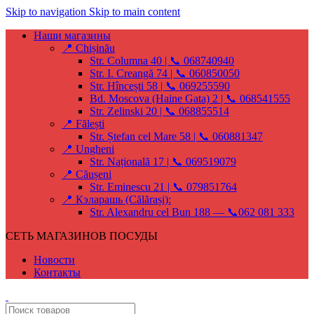
Skip to navigation
Skip to main content
Наши магазины
📍 Chișinău
Str. Columna 40 | 📞 068740940
Str. I. Creangă 74 | 📞 060850050
Str. Hîncești 58 | 📞 069255590
Bd. Moscova (Haine Gata) 2 | 📞 068541555
Str. Zelinski 20 | 📞 068855514
📍 Fălești
Str. Ștefan cel Mare 58 | 📞 060881347
📍 Ungheni
Str. Națională 17 | 📞 069519079
📍 Căușeni
Str. Eminescu 21 | 📞 079851764
📍 Кэларашь (Călărași):
Str. Alexandru cel Bun 188 — 📞062 081 333
СЕТЬ МАГАЗИНОВ ПОСУДЫ
Новости
Контакты