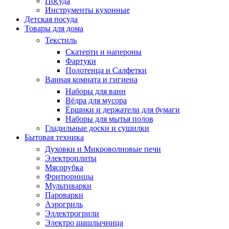
Посуда
Инструменты кухонные
Детская посуда
Товары для дома
Текстиль
Скатерти и напероны
Фартуки
Полотенца и Салфетки
Ванная комната и гигиена
Наборы для ванн
Вёдра для мусора
Ёршики и держатели для бумаги
Наборы для мытья полов
Гладильные доски и сушилки
Бытовая техника
Духовки и Микроволновые печи
Электроплиты
Мясорубка
Фритюрницы
Мультиварки
Пароварки
Аэрогриль
Эллектрогрили
Электро шашлычница