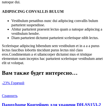
natoque dui.
ADIPISCING CONVALLIS BULUM
Vestibulum penatibus nunc dui adipiscing convallis bulum
parturient suspendisse.
Abitur parturient praesent lectus quam a natoque adipiscing a
vestibulum hendre.
Diam parturient dictumst parturient scelerisque nibh lectus.
Scelerisque adipiscing bibendum sem vestibulum et in a a a purus
lectus faucibus lobortis tincidunt purus lectus nisl class
eros.Condimentum a et ullamcorper dictumst mus et tristique
elementum nam inceptos hac parturient scelerisque vestibulum amet
elit ut volutpat.
Вам также будет интересно…
-23%
Горячий
Сравнить
Dannyhome Контейнер для хранени DH-SS153-2