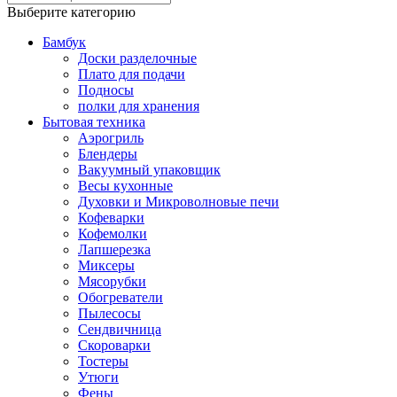
Выберите категорию
Бамбук
Доски разделочные
Плато для подачи
Подносы
полки для хранения
Бытовая техника
Аэрогриль
Блендеры
Вакуумный упаковщик
Весы кухонные
Духовки и Микроволновые печи
Кофеварки
Кофемолки
Лапшерезка
Миксеры
Мясорубки
Обогреватели
Пылесосы
Сендвичница
Скороварки
Тостеры
Утюги
Фены