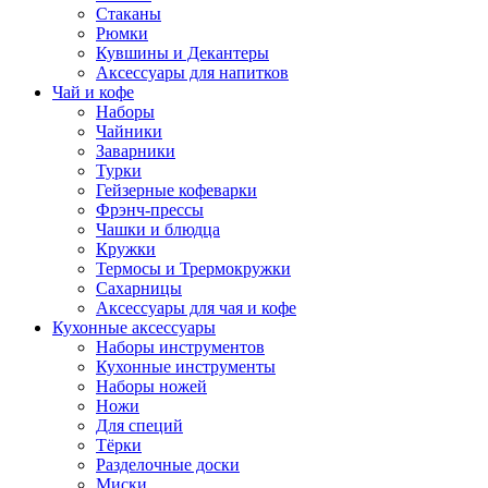
Стаканы
Рюмки
Кувшины и Декантеры
Аксессуары для напитков
Чай и кофе
Наборы
Чайники
Заварники
Турки
Гейзерные кофеварки
Фрэнч-прессы
Чашки и блюдца
Кружки
Термосы и Трермокружки
Сахарницы
Аксессуары для чая и кофе
Кухонные аксессуары
Наборы инструментов
Кухонные инструменты
Наборы ножей
Ножи
Для специй
Тёрки
Разделочные доски
Миски