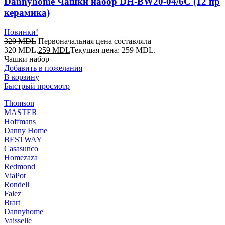
Dannyhome Чашки набор DH-BW20-04/6C (12 пр
керамика)
Новинки!
320
MDL
Первоначальная цена составляла
320 MDL.
259
MDL
Текущая цена: 259 MDL.
Чашки набор
Добавить в пожелания
В корзину
Быстрый просмотр
Thomson
MASTER
Hoffmans
Danny Home
BESTWAY
Casasunco
Homezaza
Redmond
ViaPot
Rondell
Falez
Brart
Dannyhome
Vaisselle