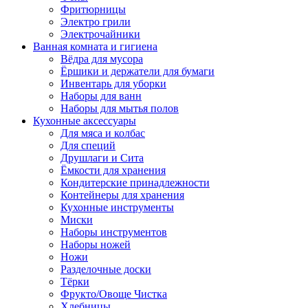
Фритюрницы
Электро грили
Электрочайники
Ванная комната и гигиена
Вёдра для мусора
Ёршики и держатели для бумаги
Инвентарь для уборки
Наборы для ванн
Наборы для мытья полов
Кухонные аксессуары
Для мяса и колбас
Для специй
Друшлаги и Сита
Ёмкости для хранения
Кондитерские принадлежности
Контейнеры для хранения
Кухонные инструменты
Миски
Наборы инструментов
Наборы ножей
Ножи
Разделочные доски
Тёрки
Фрукто/Овоще Чистка
Хлебницы