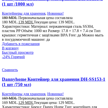
(1 шт /1000 мл)
Контейнеры для хранения
,
Новинки!
180
MDL
Первоначальная цена составляла
180 MDL.
139
MDL
Текущая цена: 139 MDL.
Характеристики: Материал: нержавеющая сталь SS304,
пластик PP Объём: 1000 мл Размер: 17.8 × 17.8 × 7.4 см Тип
крышки: герметичная с защёлками BPA Free: да Можно мыть
в посудомоечной машине: да
Добавить в пожелания
В корзину
Быстрый просмотр
-24%
Горячий
Сравнить
Dannyhome Контейнер для хранения DH-SS153-1
(1 шт /750 мл)
Контейнеры для хранения
,
Новинки!
169
MDL
Первоначальная цена составляла
169 MDL.
129
MDL
Текущая цена: 129 MDL.
Характеристики: Бренд: Danny Home Тип: контейнер для