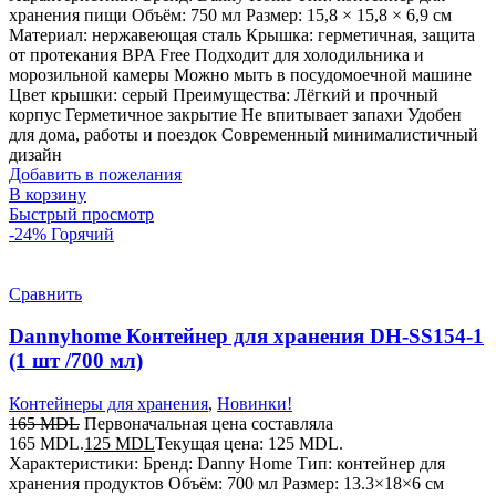
хранения пищи Объём: 750 мл Размер: 15,8 × 15,8 × 6,9 см
Материал: нержавеющая сталь Крышка: герметичная, защита
от протекания BPA Free Подходит для холодильника и
морозильной камеры Можно мыть в посудомоечной машине
Цвет крышки: серый Преимущества: Лёгкий и прочный
корпус Герметичное закрытие Не впитывает запахи Удобен
для дома, работы и поездок Современный минималистичный
дизайн
Добавить в пожелания
В корзину
Быстрый просмотр
-24%
Горячий
Сравнить
Dannyhome Контейнер для хранения DH-SS154-1
(1 шт /700 мл)
Контейнеры для хранения
,
Новинки!
165
MDL
Первоначальная цена составляла
165 MDL.
125
MDL
Текущая цена: 125 MDL.
Характеристики: Бренд: Danny Home Тип: контейнер для
хранения продуктов Объём: 700 мл Размер: 13.3×18×6 см