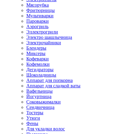
Мясорубка
Фритюрницы
Мультиварки
Пароварки
Аэрогриль
Эллектрогрили
Электро шашлычница
Электрочайники
Блендеры
Миксеры
Кофеварки
Кофемолки
Дегидраторы
Шоколадницы
Аппарат для попкорна
Аппарат для сладкой ваты
Вафельницы
Йогуртница
Соковыжималки
Сендвичница
Тостеры
Утюги
Фены
Для укладки волос