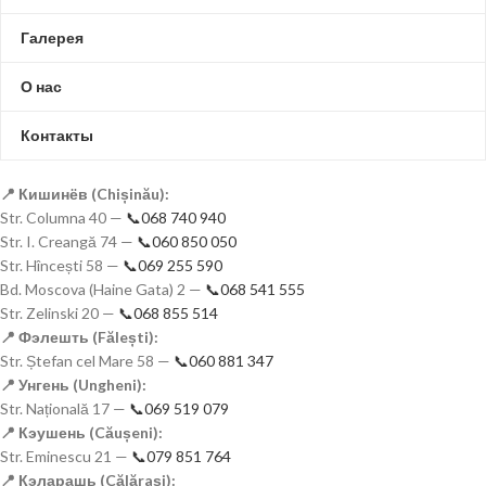
Галерея
О нас
Контакты
📍 Кишинёв (Chișinău):
Str. Columna 40 —
📞068 740 940
Str. I. Creangă 74 —
📞060 850 050
Str. Hîncești 58 —
📞069 255 590
Bd. Moscova (Haine Gata) 2 —
📞068 541 555
Str. Zelinski 20 —
📞068 855 514
📍 Фэлешть (Fălești):
Str. Ștefan cel Mare 58 —
📞060 881 347
📍 Унгень (Ungheni):
Str. Națională 17 —
📞069 519 079
📍 Кэушень (Căușeni):
Str. Eminescu 21 —
📞079 851 764
📍 Кэларашь (Călărași):