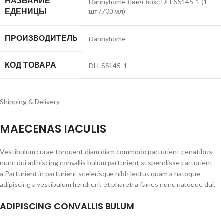
НАЗВАНИЕ
Dannyhome Ланч-бокс DH-SS145-1 (1
ЕДЕНИЦЫ
шт /700 мл)
ПРОИЗВОДИТЕЛЬ
Dannyhome
КОД ТОВАРА
DH-SS145-1
Shipping & Delivery
MAECENAS IACULIS
Vestibulum curae torquent diam diam commodo parturient penatibus
nunc dui adipiscing convallis bulum parturient suspendisse parturient
a.Parturient in parturient scelerisque nibh lectus quam a natoque
adipiscing a vestibulum hendrerit et pharetra fames nunc natoque dui.
ADIPISCING CONVALLIS BULUM