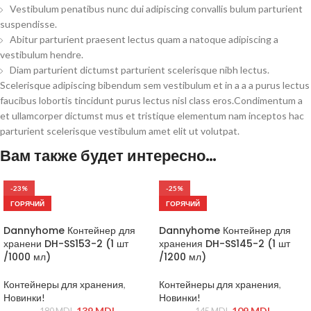
Vestibulum penatibus nunc dui adipiscing convallis bulum parturient
suspendisse.
Abitur parturient praesent lectus quam a natoque adipiscing a
vestibulum hendre.
Diam parturient dictumst parturient scelerisque nibh lectus.
Scelerisque adipiscing bibendum sem vestibulum et in a a a purus lectus
faucibus lobortis tincidunt purus lectus nisl class eros.Condimentum a
et ullamcorper dictumst mus et tristique elementum nam inceptos hac
parturient scelerisque vestibulum amet elit ut volutpat.
Вам также будет интересно…
-23%
-25%
ГОРЯЧИЙ
ГОРЯЧИЙ
Dannyhome Контейнер для
Dannyhome Контейнер для
хранени DH-SS153-2 (1 шт
хранения DH-SS145-2 (1 шт
/1000 мл)
/1200 мл)
Контейнеры для хранения
,
Контейнеры для хранения
,
Новинки!
Новинки!
139
MDL
109
MDL