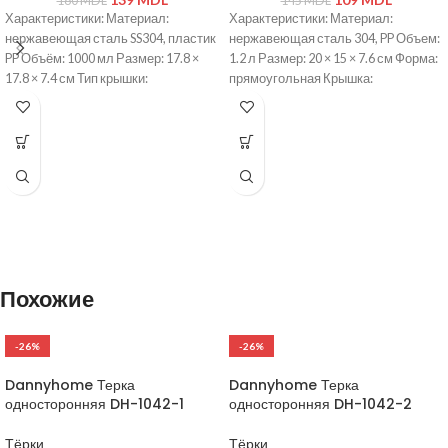
180
MDL
145
MDL
Характеристики: Материал:
Характеристики: Материал:
нержавеющая сталь SS304, пластик
нержавеющая сталь 304, PP Объем:
PP Объём: 1000 мл Размер: 17.8 ×
1.2 л Размер: 20 × 15 × 7.6 см Форма:
17.8 × 7.4 см Тип крышки:
прямоугольная Крышка:
герметичная с защёлками BPA Free:
герметичная с воздушным
да Можно мыть в посудомоечной
клапаном Особенности: BPA Free,
машине: да
защита от протекания
Похожие
-26%
-26%
Dannyhome Терка
Dannyhome Терка
односторонняя DH-1042-1
односторонняя DH-1042-2
Тёрки
Тёрки