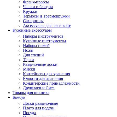
Фрэнч-прессы
Чашки и блюдца
Кружки
Термосы и Трермокружки
Сахарницы
Аксессуары для чая и кофе
Кухонные аксессуары
Наборы инструментов
Кухонные инструменты
Наборы ножей
Ножи
Для специй
Тёрки
Разделочные доски
Миски
Контейнеры для хранения
Ёмкости для хранения
Кондитерские принадлежности
Друшлаги и Сита
Товары для пикника
Бамбук
Доски разделочные
Плато для подачи
Посуда