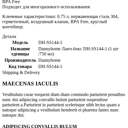
BPA Free
Подходит для многоразового использования
Ключевые характеристики: 0.75 л, нержавеющая сталь 304,
герметичный, воздушный клапан, BPA Free, круглый
контейнер.
Детали
Модель
DH-SS144-1
Название
Dannyhome Ланч-бокс DH-SS144-1 (1 шт
еденицы
/750 мл)
Производитель
Dannyhome
Код товара
DH-SS144-1
Shipping & Delivery
MAECENAS IACULIS
Vestibulum curae torquent diam diam commodo parturient penatibus
nunc dui adipiscing convallis bulum parturient suspendisse
parturient a.Parturient in parturient scelerisque nibh lectus quam a
natoque adipiscing a vestibulum hendrerit et pharetra fames nunc
natoque dui.
ADIPISCING CONVALLIS BULUM