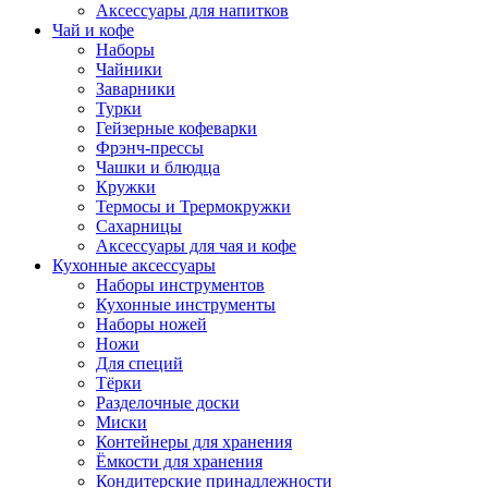
Аксессуары для напитков
Чай и кофе
Наборы
Чайники
Заварники
Турки
Гейзерные кофеварки
Фрэнч-прессы
Чашки и блюдца
Кружки
Термосы и Трермокружки
Сахарницы
Аксессуары для чая и кофе
Кухонные аксессуары
Наборы инструментов
Кухонные инструменты
Наборы ножей
Ножи
Для специй
Тёрки
Разделочные доски
Миски
Контейнеры для хранения
Ёмкости для хранения
Кондитерские принадлежности