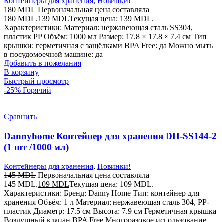
Контейнеры для хранения
,
Новинки!
180
MDL
Первоначальная цена составляла
180 MDL.
139
MDL
Текущая цена: 139 MDL.
Характеристики: Материал: нержавеющая сталь SS304,
пластик PP Объём: 1000 мл Размер: 17.8 × 17.8 × 7.4 см Тип
крышки: герметичная с защёлками BPA Free: да Можно мыть
в посудомоечной машине: да
Добавить в пожелания
В корзину
Быстрый просмотр
-25%
Горячий
Сравнить
Dannyhome Контейнер для хранения DH-SS144-2
(1 шт /1000 мл)
Контейнеры для хранения
,
Новинки!
145
MDL
Первоначальная цена составляла
145 MDL.
109
MDL
Текущая цена: 109 MDL.
Характеристики: Бренд: Danny Home Тип: контейнер для
хранения Объём: 1 л Материал: нержавеющая сталь 304, PP-
пластик Диаметр: 17.5 см Высота: 7.9 см Герметичная крышка
Воздушный клапан BPA Free Многоразовое использование