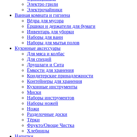
Электро грили
Электрочайники
Ванная комната и гигиена
Вёдра для мусора
Ёршики и держатели для бумаги
Инвентарь для уборки
Наборы для ванн
Наборы для мытья полов
Кухонные аксессуары
Для мяса и колбас
Для специй
Друшлаги и Сита
Ёмкости для хранения
Кондитерские принадлежности
Контейнеры для хранения
Кухонные инструменты
Миски
Наборы инструментов
Наборы ножей
Ножи
Разделочные доски
Тёрки
Фрукто/Овоще Чистка
Хлебницы
Напитки