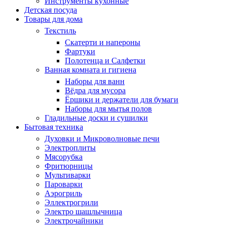
Инструменты кухонные
Детская посуда
Товары для дома
Текстиль
Скатерти и напероны
Фартуки
Полотенца и Салфетки
Ванная комната и гигиена
Наборы для ванн
Вёдра для мусора
Ёршики и держатели для бумаги
Наборы для мытья полов
Гладильные доски и сушилки
Бытовая техника
Духовки и Микроволновые печи
Электроплиты
Мясорубка
Фритюрницы
Мультиварки
Пароварки
Аэрогриль
Эллектрогрили
Электро шашлычница
Электрочайники