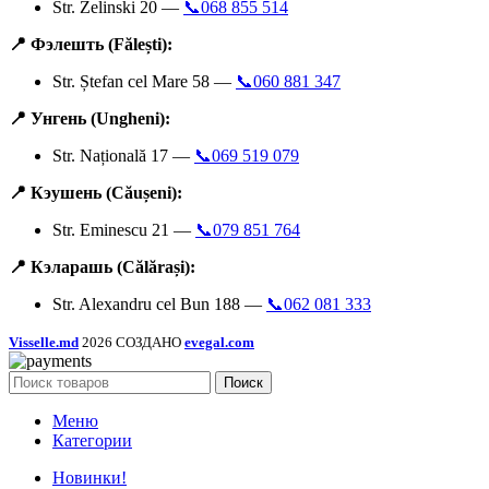
Str. Zelinski 20 —
📞068 855 514
📍 Фэлешть (Fălești):
Str. Ștefan cel Mare 58 —
📞060 881 347
📍 Унгень (Ungheni):
Str. Națională 17 —
📞069 519 079
📍 Кэушень (Căușeni):
Str. Eminescu 21 —
📞079 851 764
📍 Кэларашь (Călărași):
Str. Alexandru cel Bun 188 —
📞062 081 333
Visselle.md
2026 СОЗДАНО
evegal.com
Поиск
Меню
Категории
Новинки!