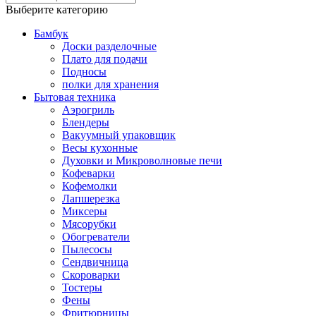
Выберите категорию
Бамбук
Доски разделочные
Плато для подачи
Подносы
полки для хранения
Бытовая техника
Аэрогриль
Блендеры
Вакуумный упаковщик
Весы кухонные
Духовки и Микроволновые печи
Кофеварки
Кофемолки
Лапшерезка
Миксеры
Мясорубки
Обогреватели
Пылесосы
Сендвичница
Скороварки
Тостеры
Фены
Фритюрницы