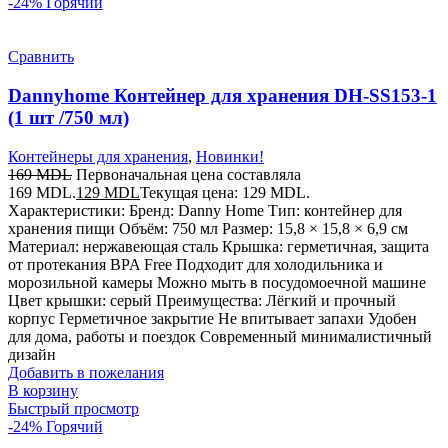
-24%
Горячий
Сравнить
Dannyhome Контейнер для хранения DH-SS153-1
(1 шт /750 мл)
Контейнеры для хранения
,
Новинки!
169
MDL
Первоначальная цена составляла
169 MDL.
129
MDL
Текущая цена: 129 MDL.
Характеристики: Бренд: Danny Home Тип: контейнер для
хранения пищи Объём: 750 мл Размер: 15,8 × 15,8 × 6,9 см
Материал: нержавеющая сталь Крышка: герметичная, защита
от протекания BPA Free Подходит для холодильника и
морозильной камеры Можно мыть в посудомоечной машине
Цвет крышки: серый Преимущества: Лёгкий и прочный
корпус Герметичное закрытие Не впитывает запахи Удобен
для дома, работы и поездок Современный минималистичный
дизайн
Добавить в пожелания
В корзину
Быстрый просмотр
-24%
Горячий