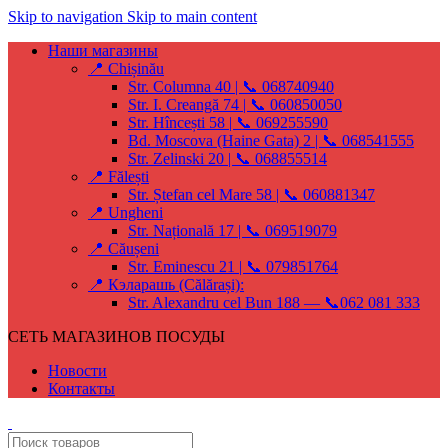
Skip to navigation
Skip to main content
Наши магазины
📍 Chișinău
Str. Columna 40 | 📞 068740940
Str. I. Creangă 74 | 📞 060850050
Str. Hîncești 58 | 📞 069255590
Bd. Moscova (Haine Gata) 2 | 📞 068541555
Str. Zelinski 20 | 📞 068855514
📍 Fălești
Str. Ștefan cel Mare 58 | 📞 060881347
📍 Ungheni
Str. Națională 17 | 📞 069519079
📍 Căușeni
Str. Eminescu 21 | 📞 079851764
📍 Кэларашь (Călărași):
Str. Alexandru cel Bun 188 — 📞062 081 333
СЕТЬ МАГАЗИНОВ ПОСУДЫ
Новости
Контакты