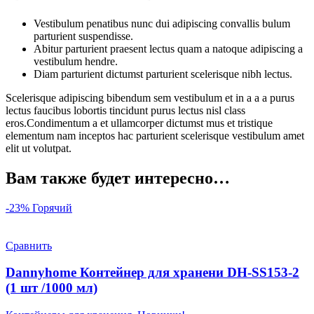
Vestibulum penatibus nunc dui adipiscing convallis bulum
parturient suspendisse.
Abitur parturient praesent lectus quam a natoque adipiscing a
vestibulum hendre.
Diam parturient dictumst parturient scelerisque nibh lectus.
Scelerisque adipiscing bibendum sem vestibulum et in a a a purus
lectus faucibus lobortis tincidunt purus lectus nisl class
eros.Condimentum a et ullamcorper dictumst mus et tristique
elementum nam inceptos hac parturient scelerisque vestibulum amet
elit ut volutpat.
Вам также будет интересно…
-23%
Горячий
Сравнить
Dannyhome Контейнер для хранени DH-SS153-2
(1 шт /1000 мл)