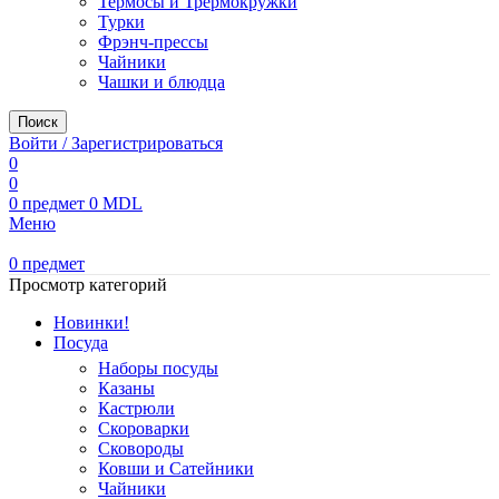
Термосы и Трермокружки
Турки
Фрэнч-прессы
Чайники
Чашки и блюдца
Поиск
Войти / Зарегистрироваться
0
0
0
предмет
0
MDL
Меню
0
предмет
Просмотр категорий
Новинки!
Посуда
Наборы посуды
Казаны
Кастрюли
Скороварки
Сковороды
Ковши и Сатейники
Чайники