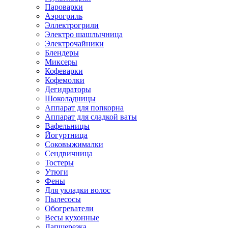
Пароварки
Аэрогриль
Эллектрогрили
Электро шашлычница
Электрочайники
Блендеры
Миксеры
Кофеварки
Кофемолки
Дегидраторы
Шоколадницы
Аппарат для попкорна
Аппарат для сладкой ваты
Вафельницы
Йогуртница
Соковыжималки
Сендвичница
Тостеры
Утюги
Фены
Для укладки волос
Пылесосы
Обогреватели
Весы кухонные
Лапшерезка