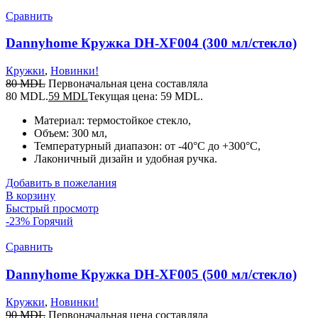
Сравнить
Dannyhome Кружка DH-XF004 (300 мл/стекло)
Кружки
,
Новинки!
80
MDL
Первоначальная цена составляла
80 MDL.
59
MDL
Текущая цена: 59 MDL.
Материал: термостойкое стекло,
Объем: 300 мл,
Температурный диапазон: от -40°C до +300°C,
Лаконичный дизайн и удобная ручка.
Добавить в пожелания
В корзину
Быстрый просмотр
-23%
Горячий
Сравнить
Dannyhome Кружка DH-XF005 (500 мл/стекло)
Кружки
,
Новинки!
90
MDL
Первоначальная цена составляла