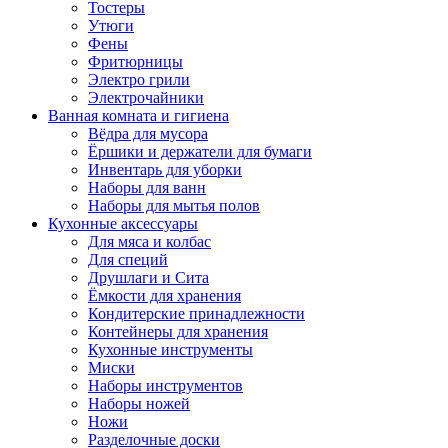
Тостеры
Утюги
Фены
Фритюрницы
Электро грили
Электрочайники
Ванная комната и гигиена
Вёдра для мусора
Ёршики и держатели для бумаги
Инвентарь для уборки
Наборы для ванн
Наборы для мытья полов
Кухонные аксессуары
Для мяса и колбас
Для специй
Друшлаги и Сита
Ёмкости для хранения
Кондитерские принадлежности
Контейнеры для хранения
Кухонные инструменты
Миски
Наборы инструментов
Наборы ножей
Ножи
Разделочные доски