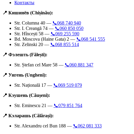
Контакты
📍 Кишинёв (Chișinău):
Str. Columna 40 —
📞068 740 940
Str. I. Creangă 74 —
📞060 850 050
Str. Hîncești 58 —
📞069 255 590
Bd. Moscova (Haine Gata) 2 —
📞068 541 555
Str. Zelinski 20 —
📞068 855 514
📍 Фэлешть (Fălești):
Str. Ștefan cel Mare 58 —
📞060 881 347
📍 Унгень (Ungheni):
Str. Națională 17 —
📞069 519 079
📍 Кэушень (Căușeni):
Str. Eminescu 21 —
📞079 851 764
📍 Кэларашь (Călărași):
Str. Alexandru cel Bun 188 —
📞062 081 333