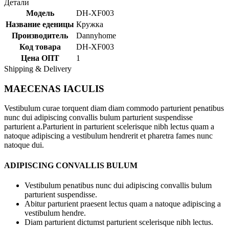
Детали
Модель
DH-XF003
Название еденицы
Кружка
Производитель
Dannyhome
Код товара
DH-XF003
Цена ОПТ
1
Shipping & Delivery
MAECENAS IACULIS
Vestibulum curae torquent diam diam commodo parturient penatibus
nunc dui adipiscing convallis bulum parturient suspendisse
parturient a.Parturient in parturient scelerisque nibh lectus quam a
natoque adipiscing a vestibulum hendrerit et pharetra fames nunc
natoque dui.
ADIPISCING CONVALLIS BULUM
Vestibulum penatibus nunc dui adipiscing convallis bulum
parturient suspendisse.
Abitur parturient praesent lectus quam a natoque adipiscing a
vestibulum hendre.
Diam parturient dictumst parturient scelerisque nibh lectus.