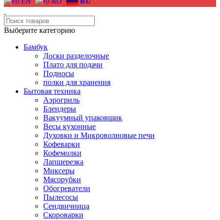
EN
RO
RU
Выберите категорию
Бамбук
Доски разделочные
Плато для подачи
Подносы
полки для хранения
Бытовая техника
Аэрогриль
Блендеры
Вакуумный упаковщик
Весы кухонные
Духовки и Микроволновые печи
Кофеварки
Кофемолки
Лапшерезка
Миксеры
Мясорубки
Обогреватели
Пылесосы
Сендвичница
Скороварки