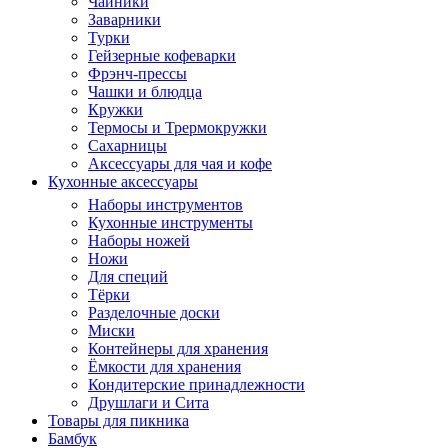
Чайники
Заварники
Турки
Гейзерные кофеварки
Фрэнч-прессы
Чашки и блюдца
Кружки
Термосы и Трермокружки
Сахарницы
Аксессуары для чая и кофе
Кухонные аксессуары
Наборы инструментов
Кухонные инструменты
Наборы ножей
Ножи
Для специй
Тёрки
Разделочные доски
Миски
Контейнеры для хранения
Ёмкости для хранения
Кондитерские принадлежности
Друшлаги и Сита
Товары для пикника
Бамбук