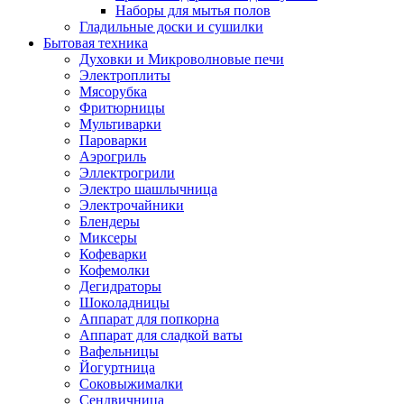
Наборы для мытья полов
Гладильные доски и сушилки
Бытовая техника
Духовки и Микроволновые печи
Электроплиты
Мясорубка
Фритюрницы
Мультиварки
Пароварки
Аэрогриль
Эллектрогрили
Электро шашлычница
Электрочайники
Блендеры
Миксеры
Кофеварки
Кофемолки
Дегидраторы
Шоколадницы
Аппарат для попкорна
Аппарат для сладкой ваты
Вафельницы
Йогуртница
Соковыжималки
Сендвичница