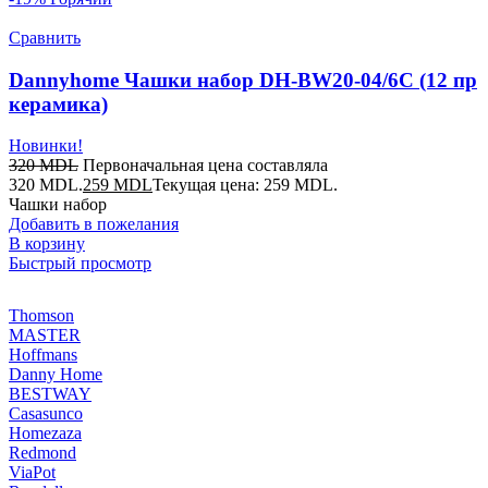
Сравнить
Dannyhome Чашки набор DH-BW20-04/6C (12 пр
керамика)
Новинки!
320
MDL
Первоначальная цена составляла
320 MDL.
259
MDL
Текущая цена: 259 MDL.
Чашки набор
Добавить в пожелания
В корзину
Быстрый просмотр
Thomson
MASTER
Hoffmans
Danny Home
BESTWAY
Casasunco
Homezaza
Redmond
ViaPot