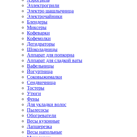
Эллектрогрили
Электро шашлычница
Электрочайники
Блендеры
Миксеры
Кофеварки
Кофемолки
Дегидраторы
Шоколадницы
Аппарат для попкорна
Аппарат для сладкой ваты
Вафельницы
Йогуртница
Соковыжималки
Сендвичница
Тостеры
Утюги
Фены
Для укладки волос
Пылесосы
Обогреватели
Весы кухонные
Лапшерезка
Весы напольные