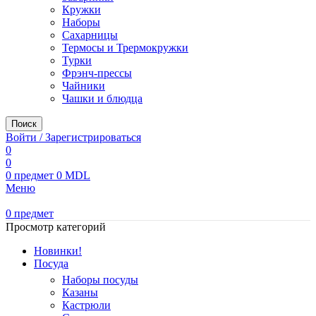
Кружки
Наборы
Сахарницы
Термосы и Трермокружки
Турки
Фрэнч-прессы
Чайники
Чашки и блюдца
Поиск
Войти / Зарегистрироваться
0
0
0
предмет
0
MDL
Меню
0
предмет
Просмотр категорий
Новинки!
Посуда
Наборы посуды
Казаны
Кастрюли