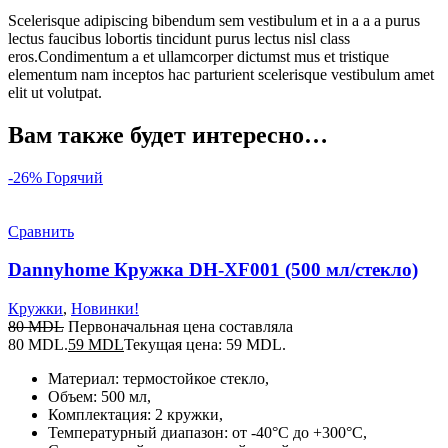
Scelerisque adipiscing bibendum sem vestibulum et in a a a purus
lectus faucibus lobortis tincidunt purus lectus nisl class
eros.Condimentum a et ullamcorper dictumst mus et tristique
elementum nam inceptos hac parturient scelerisque vestibulum amet
elit ut volutpat.
Вам также будет интересно…
-26%
Горячий
Сравнить
Dannyhome Кружка DH-XF001 (500 мл/стекло)
Кружки
,
Новинки!
80
MDL
Первоначальная цена составляла
80 MDL.
59
MDL
Текущая цена: 59 MDL.
Материал: термостойкое стекло,
Объем: 500 мл,
Комплектация: 2 кружки,
Температурный диапазон: от -40°C до +300°C,