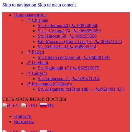
Skip to navigation
Skip to main content
Наши магазины
📍 Chișinău
Str. Columna 40 | 📞 068740940
Str. I. Creangă 74 | 📞 060850050
Str. Hîncești 58 | 📞 069255590
Bd. Moscova (Haine Gata) 2 | 📞 068541555
Str. Zelinski 20 | 📞 068855514
📍 Fălești
Str. Ștefan cel Mare 58 | 📞 060881347
📍 Ungheni
Str. Națională 17 | 📞 069519079
📍 Căușeni
Str. Eminescu 21 | 📞 079851764
📍 Кэларашь (Călărași):
Str. Alexandru cel Bun 188 — 📞062 081 333
СЕТЬ МАГАЗИНОВ ПОСУДЫ
EN
RO
RU
Новости
Контакты