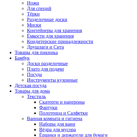
Ножи
Для специй
Тёрки
Разделочные доски
Миски
Контейнеры для хранения
Ёмкости для хранения
Кондитерские принадлежности
Друшлаги и Сита
Товары для пикника
Бамбук
Доски разделочные
Плато для подачи
Посуда
Инструменты кухонные
Детская посуда
Товары для дома
Текстиль
Скатерти и напероны
Фартуки
Полотенца и Салфетки
Ванная комната и гигиена
Наборы для ванн
Вёдра для мусора
Ёршики и держатели для бумаги