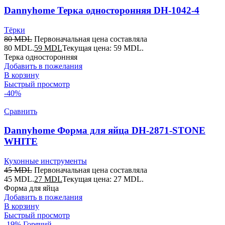
Dannyhome Терка односторонняя DH-1042-4
Тёрки
80
MDL
Первоначальная цена составляла
80 MDL.
59
MDL
Текущая цена: 59 MDL.
Терка односторонняя
Добавить в пожелания
В корзину
Быстрый просмотр
-40%
Сравнить
Dannyhome Форма для яйца DH-2871-STONE
WHITE
Кухонные инструменты
45
MDL
Первоначальная цена составляла
45 MDL.
27
MDL
Текущая цена: 27 MDL.
Форма для яйца
Добавить в пожелания
В корзину
Быстрый просмотр
-19%
Горячий