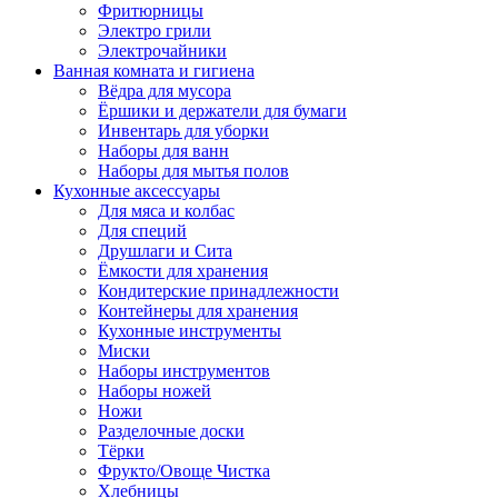
Фритюрницы
Электро грили
Электрочайники
Ванная комната и гигиена
Вёдра для мусора
Ёршики и держатели для бумаги
Инвентарь для уборки
Наборы для ванн
Наборы для мытья полов
Кухонные аксессуары
Для мяса и колбас
Для специй
Друшлаги и Сита
Ёмкости для хранения
Кондитерские принадлежности
Контейнеры для хранения
Кухонные инструменты
Миски
Наборы инструментов
Наборы ножей
Ножи
Разделочные доски
Тёрки
Фрукто/Овоще Чистка
Хлебницы