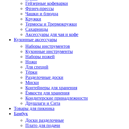
Гейзерные кофеварки
Фрэнч-прессы
Чашки и блюдца
Кружки
Термосы и Трермокружки
Сахарницы
Аксессуары для чая и кофе
Кухонные аксессуары
Наборы инструментов
Кухонные инструменты
Наборы ножей
Ножи
Для специй
Тёрки
Разделочные доски
Миски
Контейнеры для хранения
Ёмкости для хранения
Кондитерские принадлежности
Друшлаги и Сита
Товары для пикника
Бамбук
Доски разделочные
Плато для подачи