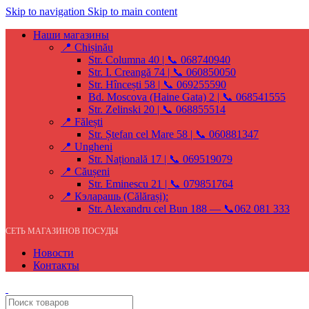
Skip to navigation
Skip to main content
Наши магазины
📍 Chișinău
Str. Columna 40 | 📞 068740940
Str. I. Creangă 74 | 📞 060850050
Str. Hîncești 58 | 📞 069255590
Bd. Moscova (Haine Gata) 2 | 📞 068541555
Str. Zelinski 20 | 📞 068855514
📍 Fălești
Str. Ștefan cel Mare 58 | 📞 060881347
📍 Ungheni
Str. Națională 17 | 📞 069519079
📍 Căușeni
Str. Eminescu 21 | 📞 079851764
📍 Кэларашь (Călărași):
Str. Alexandru cel Bun 188 — 📞062 081 333
СЕТЬ МАГАЗИНОВ ПОСУДЫ
Новости
Контакты