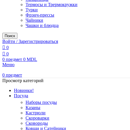
Термосы и Трермокружки
Турки
Фрэнч-прессы
Чайники
Чашки и блюдца
Поиск
Войти / Зарегистрироваться
0
0
0
предмет
0
MDL
Меню
0
предмет
Просмотр категорий
Новинки!
Посуда
Наборы посуды
Казаны
Кастрюли
Скороварки
Сковороды
Ковши и Сатейники