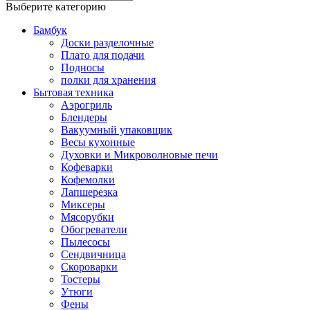
Выберите категорию
Бамбук
Доски разделочные
Плато для подачи
Подносы
полки для хранения
Бытовая техника
Аэрогриль
Блендеры
Вакуумный упаковщик
Весы кухонные
Духовки и Микроволновые печи
Кофеварки
Кофемолки
Лапшерезка
Миксеры
Мясорубки
Обогреватели
Пылесосы
Сендвичница
Скороварки
Тостеры
Утюги
Фены