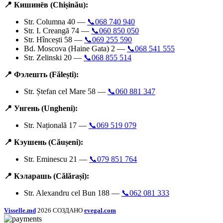
📍 Кишинёв (Chișinău):
Str. Columna 40 —
📞068 740 940
Str. I. Creangă 74 —
📞060 850 050
Str. Hîncești 58 —
📞069 255 590
Bd. Moscova (Haine Gata) 2 —
📞068 541 555
Str. Zelinski 20 —
📞068 855 514
📍 Фэлешть (Fălești):
Str. Ștefan cel Mare 58 —
📞060 881 347
📍 Унгень (Ungheni):
Str. Națională 17 —
📞069 519 079
📍 Кэушень (Căușeni):
Str. Eminescu 21 —
📞079 851 764
📍 Кэларашь (Călărași):
Str. Alexandru cel Bun 188 —
📞062 081 333
Visselle.md
2026 СОЗДАНО
evegal.com