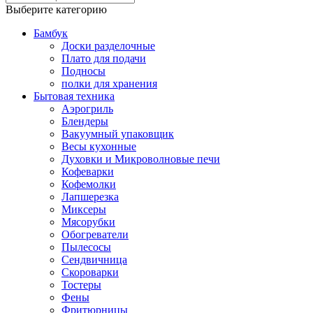
Выберите категорию
Бамбук
Доски разделочные
Плато для подачи
Подносы
полки для хранения
Бытовая техника
Аэрогриль
Блендеры
Вакуумный упаковщик
Весы кухонные
Духовки и Микроволновые печи
Кофеварки
Кофемолки
Лапшерезка
Миксеры
Мясорубки
Обогреватели
Пылесосы
Сендвичница
Скороварки
Тостеры
Фены
Фритюрницы