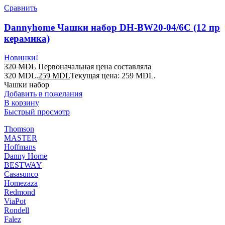
Сравнить
Dannyhome Чашки набор DH-BW20-04/6C (12 пр
керамика)
Новинки!
320
MDL
Первоначальная цена составляла
320 MDL.
259
MDL
Текущая цена: 259 MDL.
Чашки набор
Добавить в пожелания
В корзину
Быстрый просмотр
Thomson
MASTER
Hoffmans
Danny Home
BESTWAY
Casasunco
Homezaza
Redmond
ViaPot
Rondell
Falez