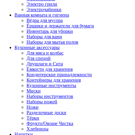
Электро грили
Электрочайники
Ванная комната и гигиена
Вёдра для мусора
Ёршики и держатели для бумаги
Инвентарь для уборки
Наборы для ванн
Наборы для мытья полов
Кухонные аксессуары
Для мяса и колбас
Для специй
Друшлаги и Сита
Ёмкости для хранения
Кондитерские принадлежности
Контейнеры для хранения
Кухонные инструменты
Миски
Наборы инструментов
Наборы ножей
Ножи
Разделочные доски
Тёрки
Фрукто/Овоще Чистка
Хлебницы
Напитки