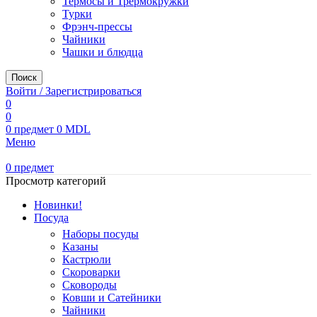
Термосы и Трермокружки
Турки
Фрэнч-прессы
Чайники
Чашки и блюдца
Поиск
Войти / Зарегистрироваться
0
0
0
предмет
0
MDL
Меню
0
предмет
Просмотр категорий
Новинки!
Посуда
Наборы посуды
Казаны
Кастрюли
Скороварки
Сковороды
Ковши и Сатейники
Чайники