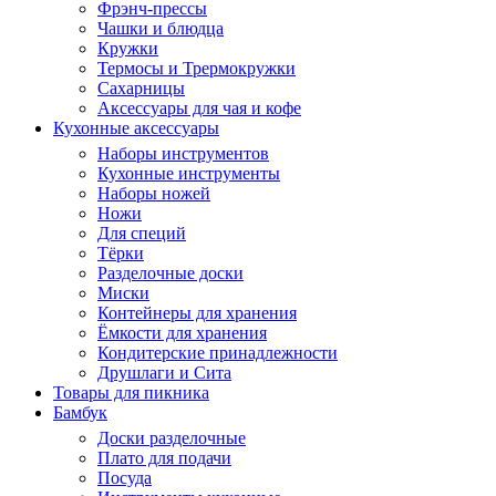
Фрэнч-прессы
Чашки и блюдца
Кружки
Термосы и Трермокружки
Сахарницы
Аксессуары для чая и кофе
Кухонные аксессуары
Наборы инструментов
Кухонные инструменты
Наборы ножей
Ножи
Для специй
Тёрки
Разделочные доски
Миски
Контейнеры для хранения
Ёмкости для хранения
Кондитерские принадлежности
Друшлаги и Сита
Товары для пикника
Бамбук
Доски разделочные
Плато для подачи
Посуда