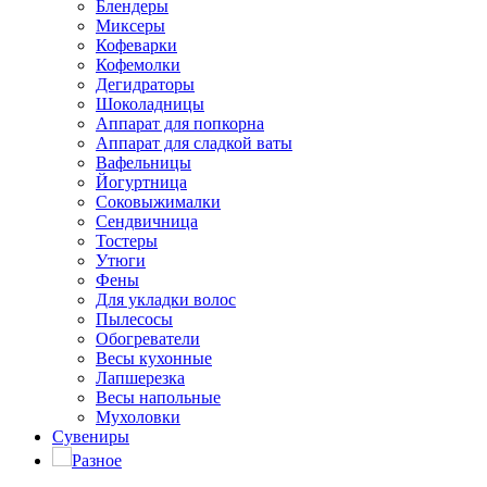
Блендеры
Миксеры
Кофеварки
Кофемолки
Дегидраторы
Шоколадницы
Аппарат для попкорна
Аппарат для сладкой ваты
Вафельницы
Йогуртница
Соковыжималки
Сендвичница
Тостеры
Утюги
Фены
Для укладки волос
Пылесосы
Обогреватели
Весы кухонные
Лапшерезка
Весы напольные
Мухоловки
Сувениры
Разное