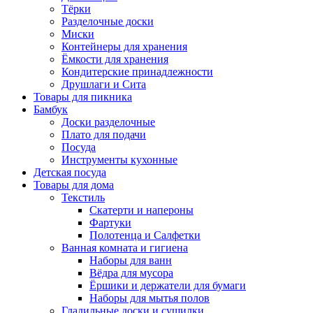
Тёрки
Разделочные доски
Миски
Контейнеры для хранения
Ёмкости для хранения
Кондитерские принадлежности
Друшлаги и Сита
Товары для пикника
Бамбук
Доски разделочные
Плато для подачи
Посуда
Инструменты кухонные
Детская посуда
Товары для дома
Текстиль
Скатерти и напероны
Фартуки
Полотенца и Салфетки
Ванная комната и гигиена
Наборы для ванн
Вёдра для мусора
Ёршики и держатели для бумаги
Наборы для мытья полов
Гладильные доски и сушилки