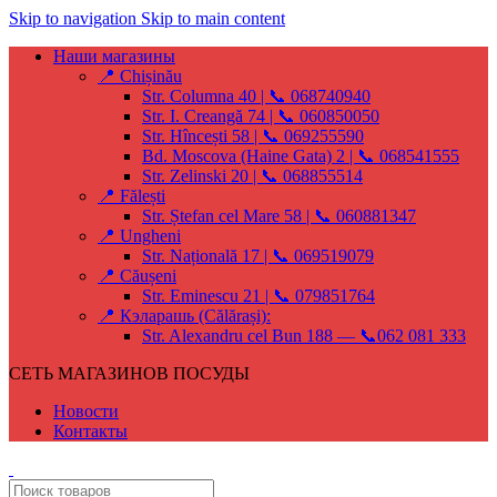
Skip to navigation
Skip to main content
Наши магазины
📍 Chișinău
Str. Columna 40 | 📞 068740940
Str. I. Creangă 74 | 📞 060850050
Str. Hîncești 58 | 📞 069255590
Bd. Moscova (Haine Gata) 2 | 📞 068541555
Str. Zelinski 20 | 📞 068855514
📍 Fălești
Str. Ștefan cel Mare 58 | 📞 060881347
📍 Ungheni
Str. Națională 17 | 📞 069519079
📍 Căușeni
Str. Eminescu 21 | 📞 079851764
📍 Кэларашь (Călărași):
Str. Alexandru cel Bun 188 — 📞062 081 333
СЕТЬ МАГАЗИНОВ ПОСУДЫ
Новости
Контакты