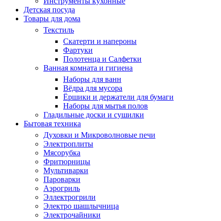
Инструменты кухонные
Детская посуда
Товары для дома
Текстиль
Скатерти и напероны
Фартуки
Полотенца и Салфетки
Ванная комната и гигиена
Наборы для ванн
Вёдра для мусора
Ёршики и держатели для бумаги
Наборы для мытья полов
Гладильные доски и сушилки
Бытовая техника
Духовки и Микроволновые печи
Электроплиты
Мясорубка
Фритюрницы
Мультиварки
Пароварки
Аэрогриль
Эллектрогрили
Электро шашлычница
Электрочайники