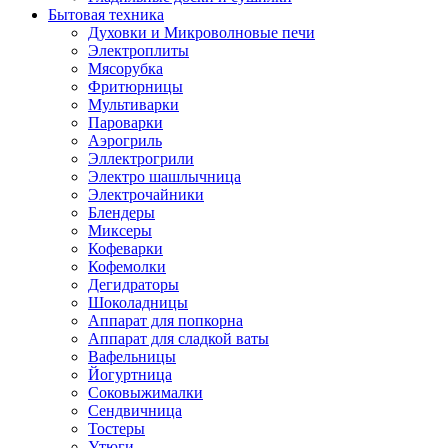
Бытовая техника
Духовки и Микроволновые печи
Электроплиты
Мясорубка
Фритюрницы
Мультиварки
Пароварки
Аэрогриль
Эллектрогрили
Электро шашлычница
Электрочайники
Блендеры
Миксеры
Кофеварки
Кофемолки
Дегидраторы
Шоколадницы
Аппарат для попкорна
Аппарат для сладкой ваты
Вафельницы
Йогуртница
Соковыжималки
Сендвичница
Тостеры
Утюги