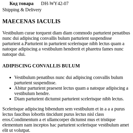
Код товара
DH-WY42-07
Shipping & Delivery
MAECENAS IACULIS
Vestibulum curae torquent diam diam commodo parturient penatibus
nunc dui adipiscing convallis bulum parturient suspendisse
parturient a.Parturient in parturient scelerisque nibh lectus quam a
natoque adipiscing a vestibulum hendrerit et pharetra fames nunc
natoque dui.
ADIPISCING CONVALLIS BULUM
Vestibulum penatibus nunc dui adipiscing convallis bulum
parturient suspendisse.
Abitur parturient praesent lectus quam a natoque adipiscing a
vestibulum hendre.
Diam parturient dictumst parturient scelerisque nibh lectus.
Scelerisque adipiscing bibendum sem vestibulum et in a a a purus
lectus faucibus lobortis tincidunt purus lectus nisl class
eros.Condimentum a et ullamcorper dictumst mus et tristique
elementum nam inceptos hac parturient scelerisque vestibulum amet
elit ut volutpat.