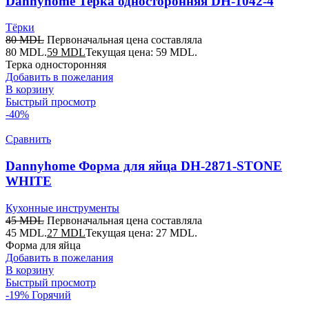
Dannyhome Терка односторонняя DH-1042-4
Тёрки
80
MDL
Первоначальная цена составляла
80 MDL.
59
MDL
Текущая цена: 59 MDL.
Терка односторонняя
Добавить в пожелания
В корзину
Быстрый просмотр
-40%
Сравнить
Dannyhome Форма для яйца DH-2871-STONE
WHITE
Кухонные инструменты
45
MDL
Первоначальная цена составляла
45 MDL.
27
MDL
Текущая цена: 27 MDL.
Форма для яйца
Добавить в пожелания
В корзину
Быстрый просмотр
-19%
Горячий