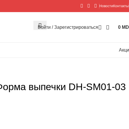
Новости
Контакты
Войти / Зарегистрироваться
0
MD
Акц
орма выпечки DH-SM01-03