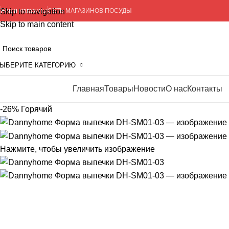
Skip to navigation
Наши магазины
СЕТЬ МАГАЗИНОВ ПОСУДЫ
Skip to main content
ЫБЕРИТЕ КАТЕГОРИЮ
Главная
Товары
Новости
О нас
Контакты
росмотр категорий
-26%
Горячий
Нажмите, чтобы увеличить изображение