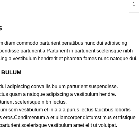
1
S
am diam commodo parturient penatibus nunc dui adipiscing
endisse parturient a.Parturient in parturient scelerisque nibh
ing a vestibulum hendrerit et pharetra fames nunc natoque dui.
S BULUM
ui adipiscing convallis bulum parturient suspendisse.
lectus quam a natoque adipiscing a vestibulum hendre.
turient scelerisque nibh lectus.
um sem vestibulum et in a a a purus lectus faucibus lobortis
ass eros.Condimentum a et ullamcorper dictumst mus et tristique
turient scelerisque vestibulum amet elit ut volutpat.