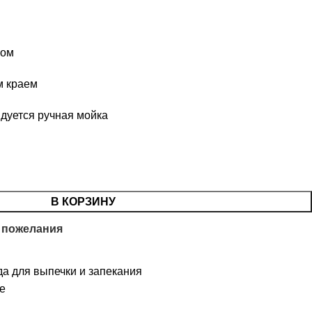
ром
м краем
ндуется ручная мойка
В КОРЗИНУ
 пожелания
а для выпечки и запекания
le