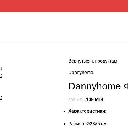
Вернуться к продуктам
Dannyhome
Dannyhome Ф
149
MDL
200
MDL
Характеристики:
Размер: Ø23×5 см