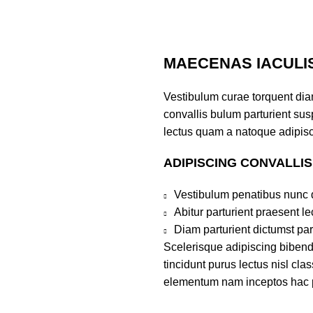
MAECENAS IACULI
Vestibulum curae torquent di
convallis bulum parturient susp
lectus quam a natoque adipisc
ADIPISCING CONVALLI
Vestibulum penatibus nunc d
Abitur parturient praesent 
Diam parturient dictumst par
Scelerisque adipiscing bibend
tincidunt purus lectus nisl cl
elementum nam inceptos hac par