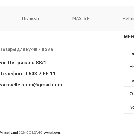
Thomson
MASTER
Hoff
МЕ
Товары для кухни и дома
Г
ул. Петрикань 88/1
Н
Телефон: 0 603 7 55 11
Г
vaisselle.smm@gmail.com
О
К
Visselle.md
2026 СОЗДАНО
evegal.com