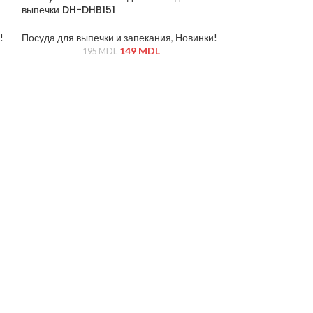
выпечки DH-DHB151
!
Посуда для выпечки и запекания
,
Новинки!
149
MDL
195
MDL
Dannyhome Фор
Посуда для выпе
99