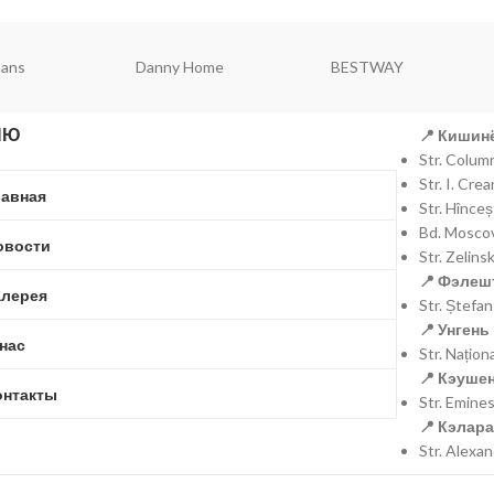
mans
Danny Home
BESTWAY
НЮ
📍 Кишинё
Str. Colu
Str. I. Cr
лавная
Str. Hînce
Bd. Moscov
овости
Str. Zelins
📍 Фэлешт
алерея
Str. Ștefa
📍 Унгень 
 нас
Str. Națio
📍 Кэушен
онтакты
Str. Emine
📍 Кэлара
Str. Alexa