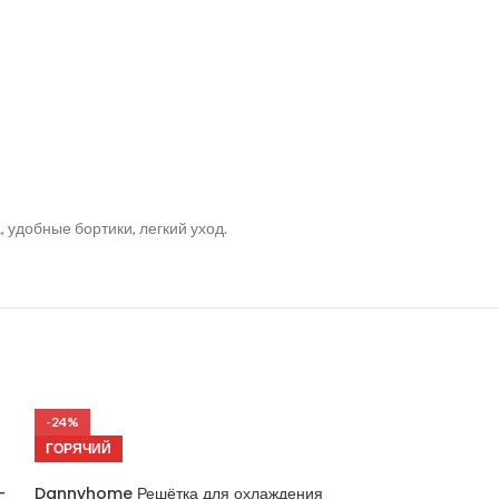
удобные бортики, легкий уход.
-24%
-24%
ГОРЯЧИЙ
ГОРЯЧИЙ
-
Dannyhome Решётка для охлаждения