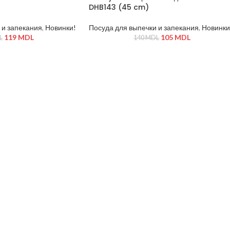
DHB143 (45 cm)
 и запекания
,
Новинки!
Посуда для выпечки и запекания
,
Новинки
119
MDL
105
MDL
L
140
MDL