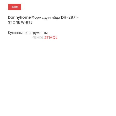
-40%
-19%
ГОРЯЧИЙ
Dannyhome Форма для яйца DH-2871-
STONE WHITE
Кухонные инструменты
27
MDL
45
MDL
Dannyhome Ча
04/6C (12 пр ке
Новинки!
320