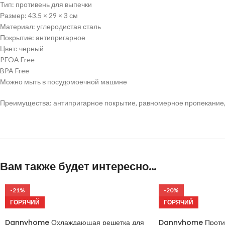
Тип: противень для выпечки
Размер: 43.5 × 29 × 3 см
Материал: углеродистая сталь
Покрытие: антипригарное
Цвет: черный
PFOA Free
BPA Free
Можно мыть в посудомоечной машине
Преимущества: антипригарное покрытие, равномерное пропекание, 
Вам также будет интересно…
-21%
-20%
ГОРЯЧИЙ
ГОРЯЧИЙ
Dannyhome Охлаждающая решетка для
Dannyhome Против