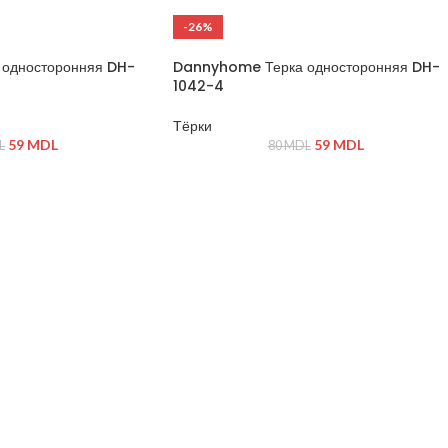
-26%
односторонняя DH-
Dannyhome Терка односторонняя DH-
1042-4
Тёрки
59
MDL
59
MDL
L
80
MDL