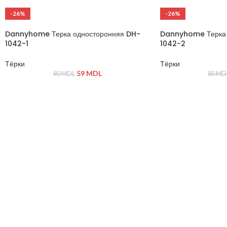
-26%
-26%
Dannyhome Терка односторонняя DH-
Dannyhome Терка 
1042-1
1042-2
Тёрки
Тёрки
59
MDL
80
MDL
80
MD