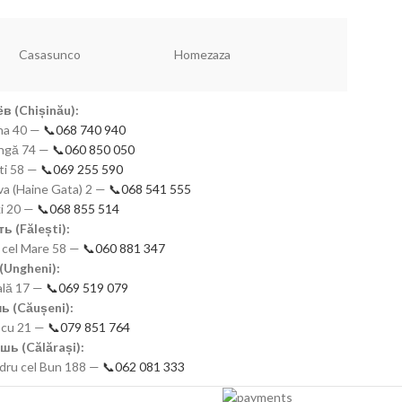
Casasunco
Homezaza
Redmond
в (Chișinău):
mna 40 —
📞068 740 940
eangă 74 —
📞060 850 050
ști 58 —
📞069 255 590
a (Haine Gata) 2 —
📞068 541 555
ki 20 —
📞068 855 514
ь (Fălești):
n cel Mare 58 —
📞060 881 347
(Ungheni):
nală 17 —
📞069 519 079
ь (Căușeni):
scu 21 —
📞079 851 764
шь (Călărași):
ndru cel Bun 188 —
📞062 081 333