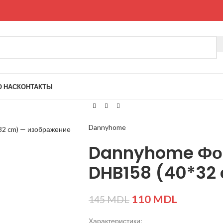
О НАС
КОНТАКТЫ
ие
Dannyhome
Dannyhome Фо
DHB158 (40*32
110
MDL
145
MDL
Характеристики: