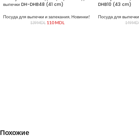
выпечки DH-DHB48 (41 cm)
DHB10 (43 cm)
Посуда для выпечки и запекания
,
Новинки!
Посуда для выпечки
110
MDL
139
MDL
149
MD
Похожие