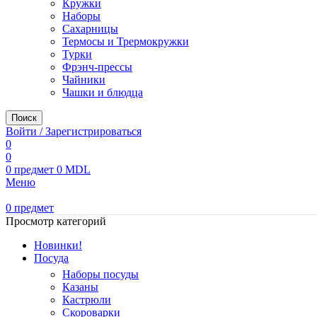
Кружки
Наборы
Сахарницы
Термосы и Трермокружки
Турки
Фрэнч-прессы
Чайники
Чашки и блюдца
Поиск
Войти / Зарегистрироваться
0
0
0
предмет
0
MDL
Меню
0
предмет
Просмотр категорий
Новинки!
Посуда
Наборы посуды
Казаны
Кастрюли
Скороварки