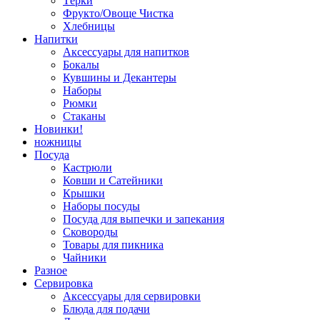
Тёрки
Фрукто/Овоще Чистка
Хлебницы
Напитки
Аксессуары для напитков
Бокалы
Кувшины и Декантеры
Наборы
Рюмки
Стаканы
Новинки!
ножницы
Посуда
Кастрюли
Ковши и Сатейники
Крышки
Наборы посуды
Посуда для выпечки и запекания
Сковороды
Товары для пикника
Чайники
Разное
Сервировка
Аксессуары для сервировки
Блюда для подачи