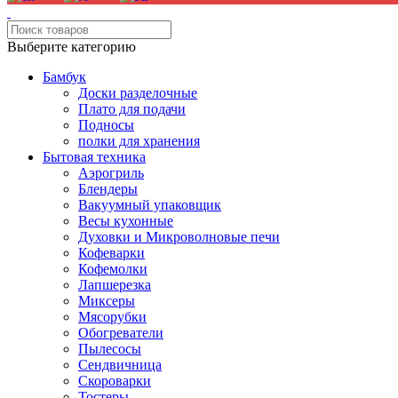
Выберите категорию
Бамбук
Доски разделочные
Плато для подачи
Подносы
полки для хранения
Бытовая техника
Аэрогриль
Блендеры
Вакуумный упаковщик
Весы кухонные
Духовки и Микроволновые печи
Кофеварки
Кофемолки
Лапшерезка
Миксеры
Мясорубки
Обогреватели
Пылесосы
Сендвичница
Скороварки
Тостеры