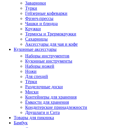
Заварники
Турки
Гейзерные кофеварки
Фрэнч-прессы
Чашки и блюдца
Кружки
Термосы и Трермокружки
Сахарницы
Аксессуары для чая и кофе
Кухонные аксессуары
Наборы инструментов
Кухонные инструменты
Наборы ножей
Ножи
Для специй
Тёрки
Разделочные доски
Миски
Контейнеры для хранения
Ёмкости для хранения
Кондитерские принадлежности
Друшлаги и Сита
Товары для пикника
Бамбук