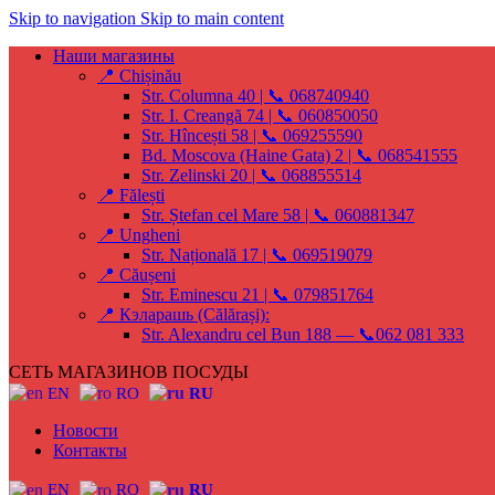
Skip to navigation
Skip to main content
Наши магазины
📍 Chișinău
Str. Columna 40 | 📞 068740940
Str. I. Creangă 74 | 📞 060850050
Str. Hîncești 58 | 📞 069255590
Bd. Moscova (Haine Gata) 2 | 📞 068541555
Str. Zelinski 20 | 📞 068855514
📍 Fălești
Str. Ștefan cel Mare 58 | 📞 060881347
📍 Ungheni
Str. Națională 17 | 📞 069519079
📍 Căușeni
Str. Eminescu 21 | 📞 079851764
📍 Кэларашь (Călărași):
Str. Alexandru cel Bun 188 — 📞062 081 333
СЕТЬ МАГАЗИНОВ ПОСУДЫ
EN
RO
RU
Новости
Контакты
EN
RO
RU