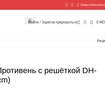
Новости
Контакты
Войти / Зарегистрироваться
0
MD
Акц
ротивень с решёткой DH-
cm)