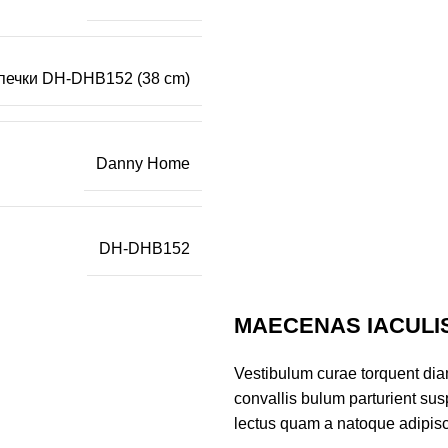
ечки DH-DHB152 (38 cm)
Danny Home
DH-DHB152
MAECENAS IACULI
Vestibulum curae torquent di
convallis bulum parturient susp
lectus quam a natoque adipisc