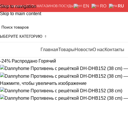
EN
RO
RU
Skip to navigation
Наши магазины
СЕТЬ МАГАЗИНОВ ПОСУДЫ
Skip to main content
ЫБЕРИТЕ КАТЕГОРИЮ
Главная
Товары
Новости
О нас
Контакты
росмотр категорий
-24%
Распродано
Горячий
Нажмите, чтобы увеличить изображение