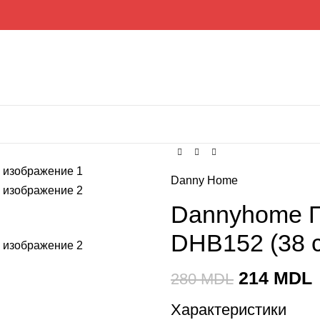
Danny Home
Dannyhome П
DHB152 (38 
214
MDL
280
MDL
Характеристики