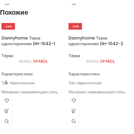
Материал:
фарфор
Материал:
фарфор
Похожие
Цвет:
кремовый с коричневым
Цвет:
кремовый с коричневым
кантом
кантом
-26%
-26%
Назначение:
для запекания и
Назначение:
для запекания и
сервировки блюд
подачи блюд
Dannyhome Терка
Dannyhome Терка
односторонняя DH-1042-1
односторонняя DH-1042-2
Тёрки
Тёрки
59
MDL
59
MDL
80
MDL
80
MDL
Характеристики:
Характеристики:
Тип: тёрка плоская
Тип: тёрка плоская
Материал: нержавеющая сталь,
Материал: нержавеющая сталь,
пластик
пластик
Цвет: серый / стальной
Цвет: серый / стальной