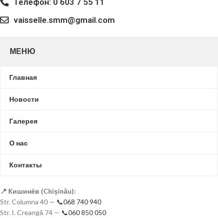
Телефон: 0 603 7 55 11
vaisselle.smm@gmail.com
МЕНЮ
Главная
Новости
Галерея
О нас
Контакты
📍 Кишинёв (Chișinău):
Str. Columna 40 —
📞068 740 940
Str. I. Creangă 74 —
📞060 850 050