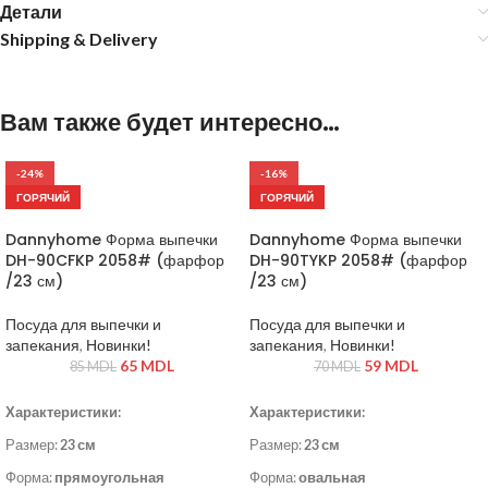
Детали
Shipping & Delivery
Вам также будет интересно…
-24%
-16%
ГОРЯЧИЙ
ГОРЯЧИЙ
Dannyhome Форма выпечки
Dannyhome Форма выпечки
DH-90CFKP 2058# (фарфор
DH-90TYKP 2058# (фарфор
/23 см)
/23 см)
Посуда для выпечки и
Посуда для выпечки и
запекания
,
Новинки!
запекания
,
Новинки!
65
MDL
59
MDL
85
MDL
70
MDL
Характеристики:
Характеристики:
Размер:
23 см
Размер:
23 см
Форма:
прямоугольная
Форма:
овальная