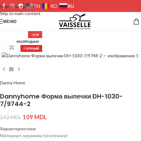
RU
EN
RO
Skip to navigation
Skip to main content
МЕНЮ
-23%
РАСПРОДАНО
Нажмите, чтобы увеличить изображение
ГОРЯЧИЙ
Danny Home
Dannyhome Форма выпечки DH-1030-
7/9744-2
109
MDL
142
MDL
Характеристики
Материал: керамика (stoneware)