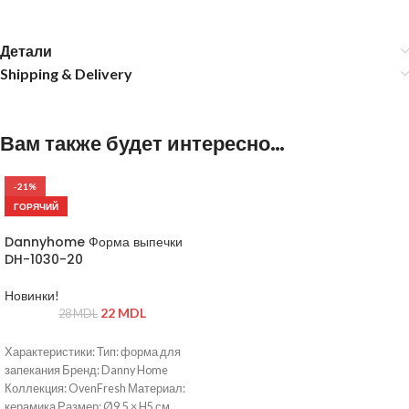
Детали
Shipping & Delivery
Вам также будет интересно…
-21%
ГОРЯЧИЙ
Dannyhome Форма выпечки
DH-1030-20
Новинки!
22
MDL
28
MDL
Характеристики: Тип: форма для
запекания Бренд: Danny Home
Коллекция: OvenFresh Материал:
керамика Размер: Ø9,5 × H5 см