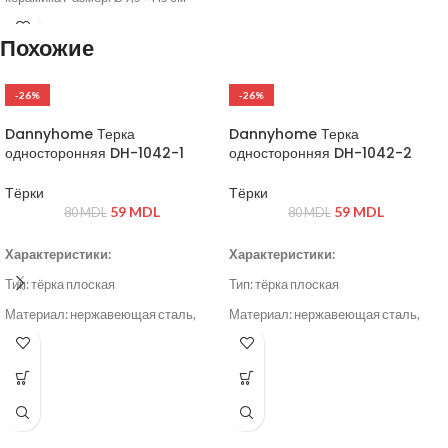
Цвет: красный (снаружи), белый
(внутри) Форма: круглая
Похожие
-26%
-26%
Dannyhome Терка
Dannyhome Терка
односторонняя DH-1042-1
односторонняя DH-1042-2
Тёрки
Тёрки
59
MDL
59
MDL
80
MDL
80
MDL
Характеристики:
Характеристики:
Тип: тёрка плоская
Тип: тёрка плоская
Материал: нержавеющая сталь,
Материал: нержавеющая сталь,
пластик
пластик
Цвет: серый / стальной
Цвет: серый / стальной