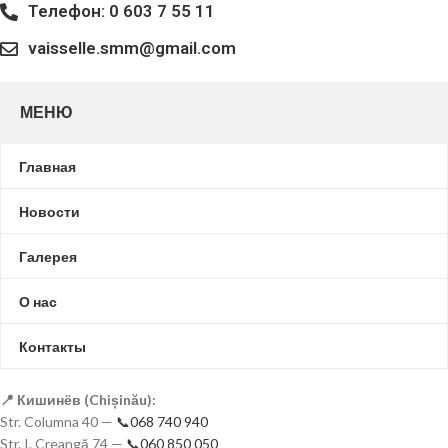
Телефон: 0 603 7 55 11
vaisselle.smm@gmail.com
МЕНЮ
Главная
Новости
Галерея
О нас
Контакты
📍 Кишинёв (Chișinău):
Str. Columna 40 —
📞068 740 940
Str. I. Creangă 74 —
📞060 850 050