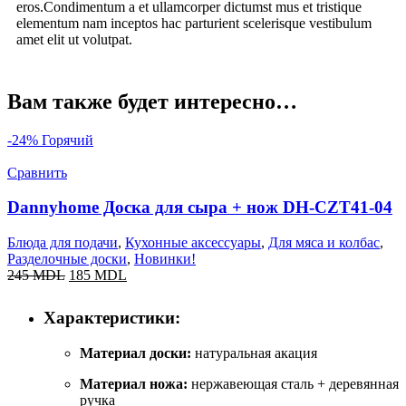
eros.Condimentum a et ullamcorper dictumst mus et tristique
elementum nam inceptos hac parturient scelerisque vestibulum
amet elit ut volutpat.
Вам также будет интересно…
-24%
Горячий
Сравнить
Dannyhome Доска для сыра + нож DH-CZT41-04
Блюда для подачи
,
Кухонные аксессуары
,
Для мяса и колбас
,
Разделочные доски
,
Новинки!
245
MDL
185
MDL
Характеристики:
Материал доски:
натуральная акация
Материал ножа:
нержавеющая сталь + деревянная
ручка