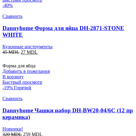
-40%
Сравнить
Dannyhome Форма для яйца DH-2871-STONE
WHITE
Кухонные инструменты
45
MDL
27
MDL
Форма для яйца
Добавить в пожелания
В корзину
Быстрый просмотр
-19%
Горячий
Сравнить
Dannyhome Чашки набор DH-BW20-04/6C (12 пр
керамика)
Новинки!
320
MDL
259
MDL