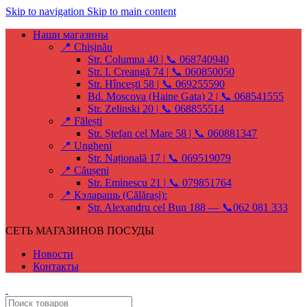
Skip to navigation
Skip to main content
Наши магазины
📍 Chișinău
Str. Columna 40 | 📞 068740940
Str. I. Creangă 74 | 📞 060850050
Str. Hîncești 58 | 📞 069255590
Bd. Moscova (Haine Gata) 2 | 📞 068541555
Str. Zelinski 20 | 📞 068855514
📍 Fălești
Str. Ștefan cel Mare 58 | 📞 060881347
📍 Ungheni
Str. Națională 17 | 📞 069519079
📍 Căușeni
Str. Eminescu 21 | 📞 079851764
📍 Кэларашь (Călărași):
Str. Alexandru cel Bun 188 — 📞062 081 333
СЕТЬ МАГАЗИНОВ ПОСУДЫ
Новости
Контакты