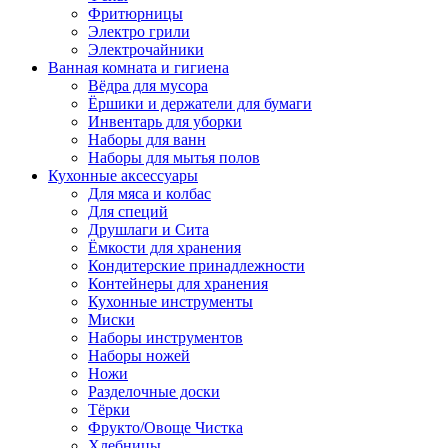
Фритюрницы
Электро грили
Электрочайники
Ванная комната и гигиена
Вёдра для мусора
Ёршики и держатели для бумаги
Инвентарь для уборки
Наборы для ванн
Наборы для мытья полов
Кухонные аксессуары
Для мяса и колбас
Для специй
Друшлаги и Сита
Ёмкости для хранения
Кондитерские принадлежности
Контейнеры для хранения
Кухонные инструменты
Миски
Наборы инструментов
Наборы ножей
Ножи
Разделочные доски
Тёрки
Фрукто/Овоще Чистка
Хлебницы