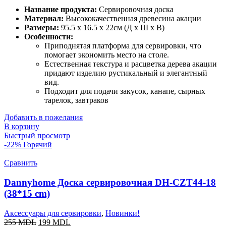
Название продукта:
Сервировочная доска
Материал:
Высококачественная древесина акации
Размеры:
95.5 x 16.5 x 22см (Д x Ш x В)
Особенности:
Приподнятая платформа для сервировки, что
помогает экономить место на столе.
Естественная текстура и расцветка дерева акации
придают изделию рустикальный и элегантный
вид.
Подходит для подачи закусок, канапе, сырных
тарелок, завтраков
Добавить в пожелания
В корзину
Быстрый просмотр
-22%
Горячий
Сравнить
Dannyhome Доска сервировочная DH-CZT44-18
(38*15 cm)
Аксессуары для сервировки
,
Новинки!
255
MDL
199
MDL