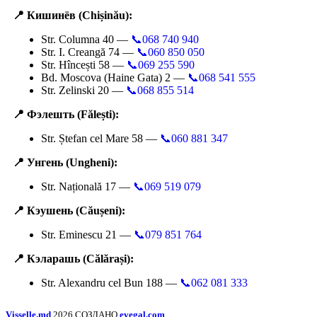
📍 Кишинёв (Chișinău):
Str. Columna 40 —
📞068 740 940
Str. I. Creangă 74 —
📞060 850 050
Str. Hîncești 58 —
📞069 255 590
Bd. Moscova (Haine Gata) 2 —
📞068 541 555
Str. Zelinski 20 —
📞068 855 514
📍 Фэлешть (Fălești):
Str. Ștefan cel Mare 58 —
📞060 881 347
📍 Унгень (Ungheni):
Str. Națională 17 —
📞069 519 079
📍 Кэушень (Căușeni):
Str. Eminescu 21 —
📞079 851 764
📍 Кэларашь (Călărași):
Str. Alexandru cel Bun 188 —
📞062 081 333
Visselle.md
2026 СОЗДАНО
evegal.com