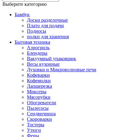
Выберите категорию
Бамбук
Доски разделочные
Плато для подачи
Подносы
полки для хранения
Бытовая техника
Аэрогриль
Блендеры
Вакуумный упаковщик
Весы кухонные
Духовки и Микроволновые печи
Кофеварки
Кофемолки
Лапшерезка
Миксеры
Мясорубки
Обогреватели
Пылесосы
Сендвичница
Скороварки
Тостеры
Утюги
Фены