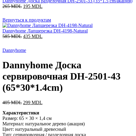
Dannyhome Доска разделочная DH-2501-33 (35*1.5 cm/акация)
265
MDL
195
MDL
Вернуться к продуктам
Dannyhome Лапшерезка DH-4198-Natural
585
MDL
435
MDL
Dannyhome
Dannyhome Доска
сервировочная DH-2501-43
(65*30*1.4cm)
405
MDL
299
MDL
Характеристики
Размер: 65 × 30 × 1,4 см
Материал: натуральное дерево (акация)
Цвет: натуральный древесный
Тип: сервировочная / разделочная доска