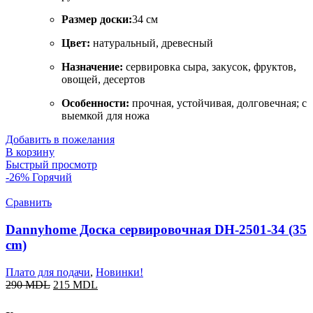
Размер доски:
34 см
Цвет:
натуральный, древесный
Назначение:
сервировка сыра, закусок, фруктов,
овощей, десертов
Особенности:
прочная, устойчивая, долговечная; с
выемкой для ножа
Добавить в пожелания
В корзину
Быстрый просмотр
-26%
Горячий
Сравнить
Dannyhome Доска сервировочная DH-2501-34 (35
cm)
Плато для подачи
,
Новинки!
290
MDL
215
MDL