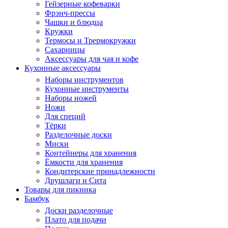
Гейзерные кофеварки
Фрэнч-прессы
Чашки и блюдца
Кружки
Термосы и Трермокружки
Сахарницы
Аксессуары для чая и кофе
Кухонные аксессуары
Наборы инструментов
Кухонные инструменты
Наборы ножей
Ножи
Для специй
Тёрки
Разделочные доски
Миски
Контейнеры для хранения
Ёмкости для хранения
Кондитерские принадлежности
Друшлаги и Сита
Товары для пикника
Бамбук
Доски разделочные
Плато для подачи