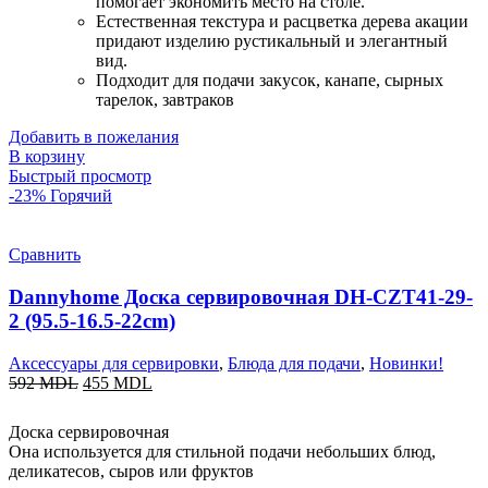
помогает экономить место на столе.
Естественная текстура и расцветка дерева акации
придают изделию рустикальный и элегантный
вид.
Подходит для подачи закусок, канапе, сырных
тарелок, завтраков
Добавить в пожелания
В корзину
Быстрый просмотр
-23%
Горячий
Сравнить
Dannyhome Доска сервировочная DH-CZT41-29-
2 (95.5-16.5-22cm)
Аксессуары для сервировки
,
Блюда для подачи
,
Новинки!
592
MDL
455
MDL
Доска сервировочная
Она используется для стильной подачи небольших блюд,
деликатесов, сыров или фруктов