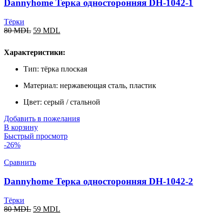
Dannyhome Терка односторонняя DH-1042-1
Тёрки
80
MDL
59
MDL
Характеристики:
Тип: тёрка плоская
Материал: нержавеющая сталь, пластик
Цвет: серый / стальной
Добавить в пожелания
В корзину
Быстрый просмотр
-26%
Сравнить
Dannyhome Терка односторонняя DH-1042-2
Тёрки
80
MDL
59
MDL