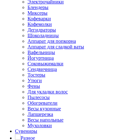
Электрочайники
Блендеры
Миксеры
Кофеварки
Кофемолки
Дегидраторы
Шоколадницы
Аппарат для попкорна
Аппарат для сладкой ваты
Вафельницы
Йогуртница
Соковыжималки
Сендвичница
Тостеры
Утюги
Фены
Для укладки волос
Пылесосы
Обогреватели
Весы кухонные
Лапшерезка
Весы напольные
Мухоловки
Сувениры
Разное