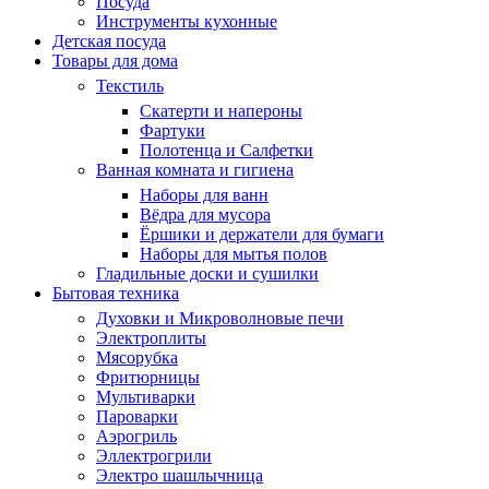
Посуда
Инструменты кухонные
Детская посуда
Товары для дома
Текстиль
Скатерти и напероны
Фартуки
Полотенца и Салфетки
Ванная комната и гигиена
Наборы для ванн
Вёдра для мусора
Ёршики и держатели для бумаги
Наборы для мытья полов
Гладильные доски и сушилки
Бытовая техника
Духовки и Микроволновые печи
Электроплиты
Мясорубка
Фритюрницы
Мультиварки
Пароварки
Аэрогриль
Эллектрогрили
Электро шашлычница