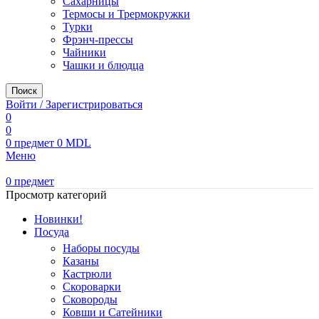
Сахарницы
Термосы и Трермокружки
Турки
Фрэнч-прессы
Чайники
Чашки и блюдца
Поиск
Войти / Зарегистрироваться
0
0
0
предмет
0
MDL
Меню
0
предмет
Просмотр категорий
Новинки!
Посуда
Наборы посуды
Казаны
Кастрюли
Скороварки
Сковороды
Ковши и Сатейники