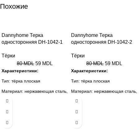
Универсальность:
Может
Похожие
использоваться не только для
напитков, но и для создания
-26%
-26%
красивых композиций с
растениями.
Dannyhome Терка
Dannyhome Терка
Крышка:
Пробковая крышка
односторонняя DH-1042-1
односторонняя DH-1042-2
обеспечивает герметичность и
защищает содержимое от
Тёрки
Тёрки
загрязнений.
80
MDL
59
MDL
80
MDL
59
MDL
Характеристики:
Характеристики:
Тип: тёрка плоская
Тип: тёрка плоская
Материал: нержавеющая сталь,
Материал: нержавеющая сталь,
пластик
пластик
Цвет: серый / стальной
Цвет: серый / стальной