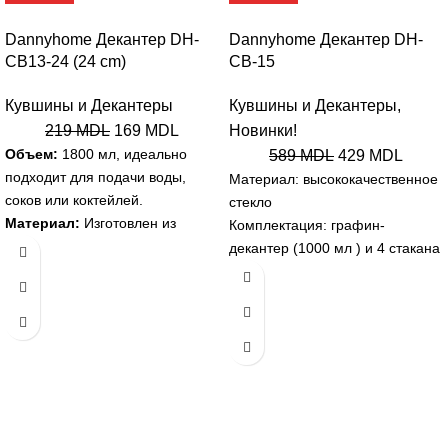
Dannyhome Декантер DH-
Dannyhome Декантер DH-
CB13-24 (24 cm)
CB-15
Кувшины и Декантеры
Кувшины и Декантеры
,
219
MDL
169
MDL
Новинки!
Объем:
1800 мл, идеально
589
MDL
429
MDL
подходит для подачи воды,
Материал: высококачественное
соков или коктейлей.
стекло
Материал:
Изготовлен из
Комплектация: графин-
прочного стекла, обладающего
декантер (1000 мл ) и 4 стакана
высокой устойчивостью к
Дизайн: рельефное основание
ударам благодаря
для стильного акцента
современному
Назначение: подача виски,
производственному процессу.
вина, коньяка и других напитков
Дизайн:
Кристально-
Идеально подходит для
прозрачный с эффектом
торжественных случаев или
радуги, который добавляет
стильного подарка
нотку изысканности и стиля.