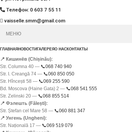
Телефон: 0 603 7 55 11
vaisselle.smm@gmail.com
МЕНЮ
ГЛАВНАЯ
НОВОСТИ
ГАЛЕРЕЯ
О НАС
КОНТАКТЫ
📍 Кишинёв (Chișinău):
Str. Columna 40 —
📞068 740 940
Str. I. Creangă 74 —
📞060 850 050
Str. Hîncești 58 —
📞069 255 590
Bd. Moscova (Haine Gata) 2 —
📞068 541 555
Str. Zelinski 20 —
📞068 855 514
📍 Фэлешть (Fălești):
Str. Ștefan cel Mare 58 —
📞060 881 347
📍 Унгень (Ungheni):
Str. Națională 17 —
📞069 519 079