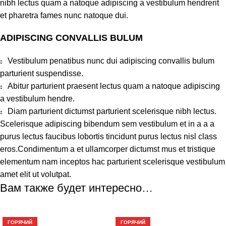
nibh lectus quam a natoque adipiscing a vestibulum hendrerit
et pharetra fames nunc natoque dui.
ADIPISCING CONVALLIS BULUM
Vestibulum penatibus nunc dui adipiscing convallis bulum
parturient suspendisse.
Abitur parturient praesent lectus quam a natoque adipiscing
a vestibulum hendre.
Diam parturient dictumst parturient scelerisque nibh lectus.
Scelerisque adipiscing bibendum sem vestibulum et in a a a
purus lectus faucibus lobortis tincidunt purus lectus nisl class
eros.Condimentum a et ullamcorper dictumst mus et tristique
elementum nam inceptos hac parturient scelerisque vestibulum
amet elit ut volutpat.
Вам также будет интересно…
-23%
-27%
ГОРЯЧИЙ
ГОРЯЧИЙ