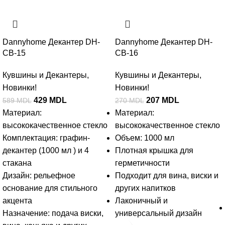
Dannyhome Декантер DH-
Dannyhome Декантер DH-
CB-15
CB-16
Кувшины и Декантеры
,
Кувшины и Декантеры
,
Новинки!
Новинки!
429
MDL
207
MDL
589
MDL
270
MDL
Материал:
Материал:
высококачественное стекло
высококачественное стекло
Комплектация: графин-
Объем: 1000 мл
декантер (1000 мл ) и 4
Плотная крышка для
стакана
герметичности
Дизайн: рельефное
Подходит для вина, виски и
основание для стильного
других напитков
акцента
Лаконичный и
Назначение: подача виски,
универсальный дизайн