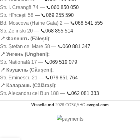
Str. I. Creangă 74 —
📞060 850 050
Str. Hîncești 58 —
📞069 255 590
Bd. Moscova (Haine Gata) 2 —
📞068 541 555
Str. Zelinski 20 —
📞068 855 514
📍 Фэлешть (Fălești):
Str. Ștefan cel Mare 58 —
📞060 881 347
📍 Унгень (Ungheni):
Str. Națională 17 —
📞069 519 079
📍 Кэушень (Căușeni):
Str. Eminescu 21 —
📞079 851 764
📍 Кэларашь (Călărași):
Str. Alexandru cel Bun 188 —
📞062 081 333
Visselle.md
2026 СОЗДАНО
evegal.com