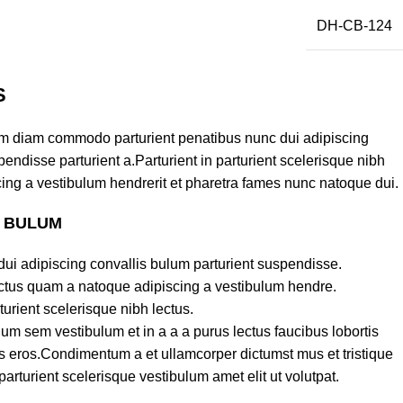
DH-CB-124
S
am diam commodo parturient penatibus nunc dui adipiscing
endisse parturient a.Parturient in parturient scelerisque nibh
ing a vestibulum hendrerit et pharetra fames nunc natoque dui.
S BULUM
ui adipiscing convallis bulum parturient suspendisse.
lectus quam a natoque adipiscing a vestibulum hendre.
turient scelerisque nibh lectus.
um sem vestibulum et in a a a purus lectus faucibus lobortis
ass eros.Condimentum a et ullamcorper dictumst mus et tristique
turient scelerisque vestibulum amet elit ut volutpat.