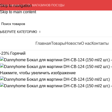
Skip to navigation
Наши магазины
СЕТЬ МАГАЗИНОВ ПОСУДЫ
Skip to main content
ЫБЕРИТЕ КАТЕГОРИЮ
Главная
Товары
Новости
О нас
Контакты
росмотр категорий
-23%
Горячий
Нажмите, чтобы увеличить изображение