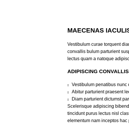
MAECENAS IACULI
Vestibulum curae torquent di
convallis bulum parturient susp
lectus quam a natoque adipisc
ADIPISCING CONVALLI
Vestibulum penatibus nunc d
Abitur parturient praesent 
Diam parturient dictumst par
Scelerisque adipiscing bibend
tincidunt purus lectus nisl cl
elementum nam inceptos hac par