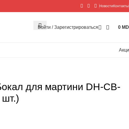
Новости
Контакты
Войти / Зарегистрироваться
0
MD
Акц
окал для мартини DH-CB-
 шт.)