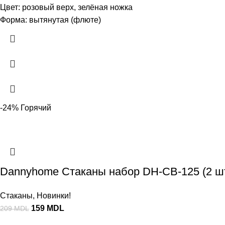
Цвет: розовый верх, зелёная ножка
Форма: вытянутая (флюте)
-24%
Горячий
Dannyhome Стаканы набор DH-CB-125 (2 шт
Стаканы
,
Новинки!
159
MDL
209
MDL