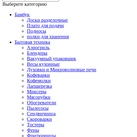
Выберите категорию
Бамбук
Доски разделочные
Плато для подачи
Подносы
полки для хранения
Бытовая техника
Аэрогриль
Блендеры
Вакуумный упаковщик
Весы кухонные
Духовки и Микроволновые печи
Кофеварки
Кофемолки
Лапшерезка
Миксеры
Мясорубки
Обогреватели
Пылесосы
Сендвичница
Скороварки
Тостеры
Фены
Фритюрницы