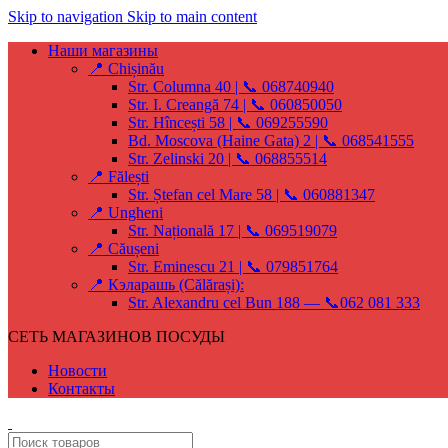
Skip to navigation
Skip to main content
Наши магазины
📍 Chișinău
Str. Columna 40 | 📞 068740940
Str. I. Creangă 74 | 📞 060850050
Str. Hîncești 58 | 📞 069255590
Bd. Moscova (Haine Gata) 2 | 📞 068541555
Str. Zelinski 20 | 📞 068855514
📍 Fălești
Str. Ștefan cel Mare 58 | 📞 060881347
📍 Ungheni
Str. Națională 17 | 📞 069519079
📍 Căușeni
Str. Eminescu 21 | 📞 079851764
📍 Кэларашь (Călărași):
Str. Alexandru cel Bun 188 — 📞062 081 333
СЕТЬ МАГАЗИНОВ ПОСУДЫ
Новости
Контакты