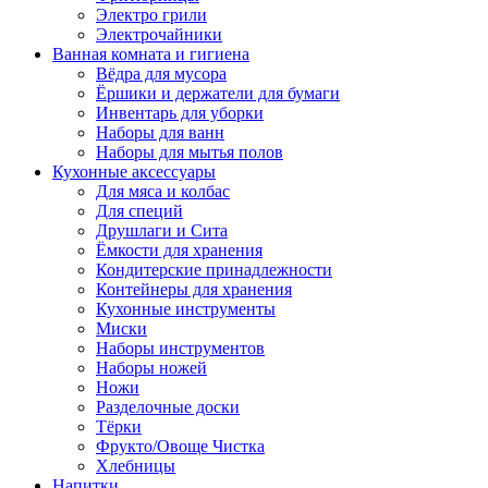
Электро грили
Электрочайники
Ванная комната и гигиена
Вёдра для мусора
Ёршики и держатели для бумаги
Инвентарь для уборки
Наборы для ванн
Наборы для мытья полов
Кухонные аксессуары
Для мяса и колбас
Для специй
Друшлаги и Сита
Ёмкости для хранения
Кондитерские принадлежности
Контейнеры для хранения
Кухонные инструменты
Миски
Наборы инструментов
Наборы ножей
Ножи
Разделочные доски
Тёрки
Фрукто/Овоще Чистка
Хлебницы
Напитки