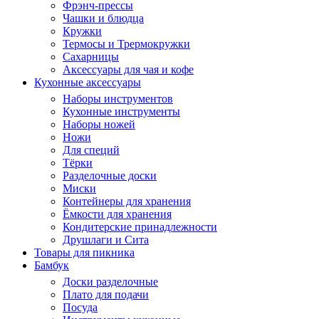
Фрэнч-прессы
Чашки и блюдца
Кружки
Термосы и Трермокружки
Сахарницы
Аксессуары для чая и кофе
Кухонные аксессуары
Наборы инструментов
Кухонные инструменты
Наборы ножей
Ножи
Для специй
Тёрки
Разделочные доски
Миски
Контейнеры для хранения
Ёмкости для хранения
Кондитерские принадлежности
Друшлаги и Сита
Товары для пикника
Бамбук
Доски разделочные
Плато для подачи
Посуда