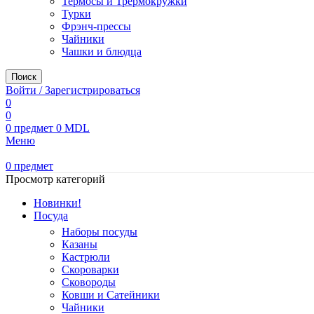
Термосы и Трермокружки
Турки
Фрэнч-прессы
Чайники
Чашки и блюдца
Поиск
Войти / Зарегистрироваться
0
0
0
предмет
0
MDL
Меню
0
предмет
Просмотр категорий
Новинки!
Посуда
Наборы посуды
Казаны
Кастрюли
Скороварки
Сковороды
Ковши и Сатейники
Чайники