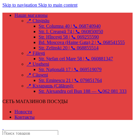
Skip to navigation
Skip to main content
Наши магазины
📍 Chișinău
Str. Columna 40 | 📞 068740940
Str. I. Creangă 74 | 📞 060850050
Str. Hîncești 58 | 📞 069255590
Bd. Moscova (Haine Gata) 2 | 📞 068541555
Str. Zelinski 20 | 📞 068855514
📍 Fălești
Str. Ștefan cel Mare 58 | 📞 060881347
📍 Ungheni
Str. Națională 17 | 📞 069519079
📍 Căușeni
Str. Eminescu 21 | 📞 079851764
📍 Кэларашь (Călărași):
Str. Alexandru cel Bun 188 — 📞062 081 333
СЕТЬ МАГАЗИНОВ ПОСУДЫ
Новости
Контакты