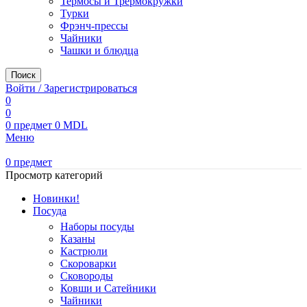
Термосы и Трермокружки
Турки
Фрэнч-прессы
Чайники
Чашки и блюдца
Поиск
Войти / Зарегистрироваться
0
0
0
предмет
0
MDL
Меню
0
предмет
Просмотр категорий
Новинки!
Посуда
Наборы посуды
Казаны
Кастрюли
Скороварки
Сковороды
Ковши и Сатейники
Чайники