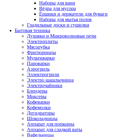
Наборы для ванн
Вёдра для мусора
Ёршики и держатели для бумаги
Наборы для мытья полов
Гладильные доски и сушилки
Бытовая техника
Духовки и Микроволновые печи
Электроплиты
Мясорубка
Фритюрницы
Мультиварки
Пароварки
Аэрогриль
Эллектрогрили
Электро шашлычница
Электрочайники
Блендеры
Миксеры
Кофеварки
Кофемолки
Дегидраторы
Шоколадницы
Аппарат для попкорна
Аппарат для сладкой ваты
Вафельницы