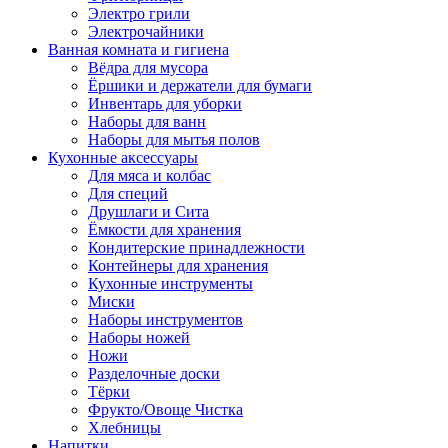
Электро грили
Электрочайники
Ванная комната и гигиена
Вёдра для мусора
Ёршики и держатели для бумаги
Инвентарь для уборки
Наборы для ванн
Наборы для мытья полов
Кухонные аксессуары
Для мяса и колбас
Для специй
Друшлаги и Сита
Ёмкости для хранения
Кондитерские принадлежности
Контейнеры для хранения
Кухонные инструменты
Миски
Наборы инструментов
Наборы ножей
Ножи
Разделочные доски
Тёрки
Фрукто/Овоще Чистка
Хлебницы
Напитки