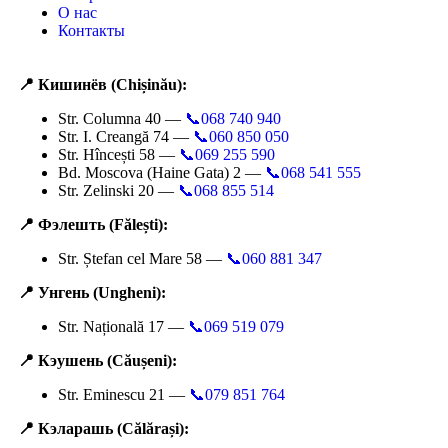
О нас
Контакты
📍 Кишинёв (Chișinău):
Str. Columna 40 —
📞068 740 940
Str. I. Creangă 74 —
📞060 850 050
Str. Hîncești 58 —
📞069 255 590
Bd. Moscova (Haine Gata) 2 —
📞068 541 555
Str. Zelinski 20 —
📞068 855 514
📍 Фэлешть (Fălești):
Str. Ștefan cel Mare 58 —
📞060 881 347
📍 Унгень (Ungheni):
Str. Națională 17 —
📞069 519 079
📍 Кэушень (Căușeni):
Str. Eminescu 21 —
📞079 851 764
📍 Кэларашь (Călărași):