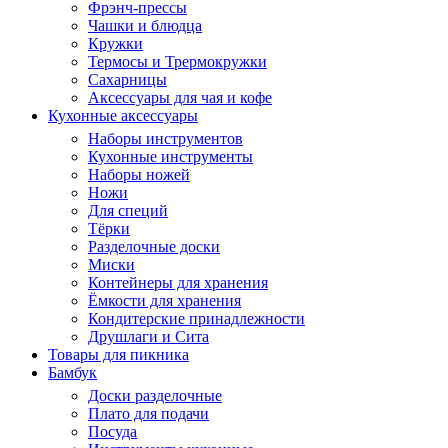
Фрэнч-прессы
Чашки и блюдца
Кружки
Термосы и Трермокружки
Сахарницы
Аксессуары для чая и кофе
Кухонные аксессуары
Наборы инструментов
Кухонные инструменты
Наборы ножей
Ножи
Для специй
Тёрки
Разделочные доски
Миски
Контейнеры для хранения
Ёмкости для хранения
Кондитерские принадлежности
Друшлаги и Сита
Товары для пикника
Бамбук
Доски разделочные
Плато для подачи
Посуда