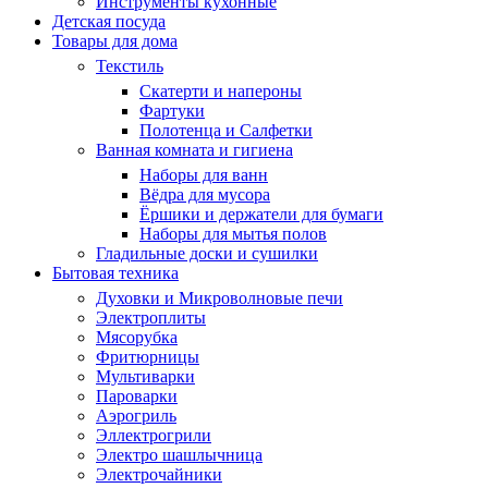
Инструменты кухонные
Детская посуда
Товары для дома
Текстиль
Скатерти и напероны
Фартуки
Полотенца и Салфетки
Ванная комната и гигиена
Наборы для ванн
Вёдра для мусора
Ёршики и держатели для бумаги
Наборы для мытья полов
Гладильные доски и сушилки
Бытовая техника
Духовки и Микроволновые печи
Электроплиты
Мясорубка
Фритюрницы
Мультиварки
Пароварки
Аэрогриль
Эллектрогрили
Электро шашлычница
Электрочайники