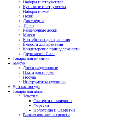
Наборы инструментов
Кухонные инструменты
Наборы ножей
Ножи
Для специй
Тёрки
Разделочные доски
Миски
Контейнеры для хранения
Ёмкости для хранения
Кондитерские принадлежности
Друшлаги и Сита
Товары для пикника
Бамбук
Доски разделочные
Плато для подачи
Посуда
Инструменты кухонные
Детская посуда
Товары для дома
Текстиль
Скатерти и напероны
Фартуки
Полотенца и Салфетки
Ванная комната и гигиена