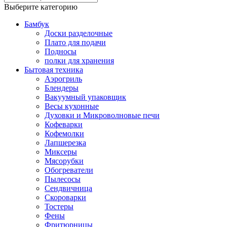
Выберите категорию
Бамбук
Доски разделочные
Плато для подачи
Подносы
полки для хранения
Бытовая техника
Аэрогриль
Блендеры
Вакуумный упаковщик
Весы кухонные
Духовки и Микроволновые печи
Кофеварки
Кофемолки
Лапшерезка
Миксеры
Мясорубки
Обогреватели
Пылесосы
Сендвичница
Скороварки
Тостеры
Фены
Фритюрницы