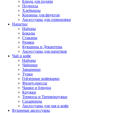
Блюда для подачи
Подносы
Хлебницы
Корзины для фруктов
Аксессуары для сервировки
Напитки
Наборы
Бокалы
Стаканы
Рюмки
Кувшины и Декантеры
Аксессуары для напитков
Чай и кофе
Наборы
Чайники
Заварники
Турки
Гейзерные кофеварки
Фрэнч-прессы
Чашки и блюдца
Кружки
Термосы и Трермокружки
Сахарницы
Аксессуары для чая и кофе
Кухонные аксессуары