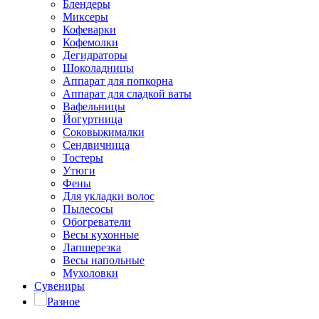
Блендеры
Миксеры
Кофеварки
Кофемолки
Дегидраторы
Шоколадницы
Аппарат для попкорна
Аппарат для сладкой ваты
Вафельницы
Йогуртница
Соковыжималки
Сендвичница
Тостеры
Утюги
Фены
Для укладки волос
Пылесосы
Обогреватели
Весы кухонные
Лапшерезка
Весы напольные
Мухоловки
Сувениры
Разное