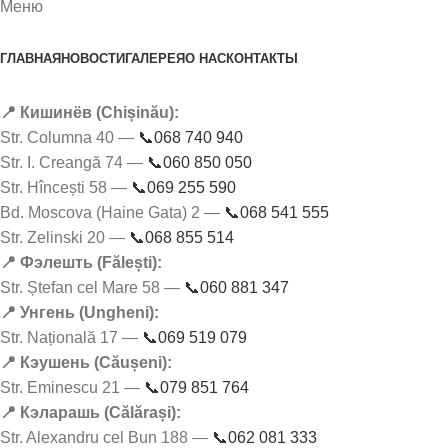
Меню
ГЛАВНАЯ
НОВОСТИ
ГАЛЕРЕЯ
О НАС
КОНТАКТЫ
📍 Кишинёв (Chișinău):
Str. Columna 40 —
📞068 740 940
Str. I. Creangă 74 —
📞060 850 050
Str. Hîncești 58 —
📞069 255 590
Bd. Moscova (Haine Gata) 2 —
📞068 541 555
Str. Zelinski 20 —
📞068 855 514
📍 Фэлешть (Fălești):
Str. Ștefan cel Mare 58 —
📞060 881 347
📍 Унгень (Ungheni):
Str. Națională 17 —
📞069 519 079
📍 Кэушень (Căușeni):
Str. Eminescu 21 —
📞079 851 764
📍 Кэларашь (Călărași):
Str. Alexandru cel Bun 188 —
📞062 081 333