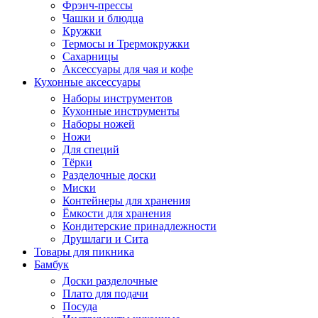
Фрэнч-прессы
Чашки и блюдца
Кружки
Термосы и Трермокружки
Сахарницы
Аксессуары для чая и кофе
Кухонные аксессуары
Наборы инструментов
Кухонные инструменты
Наборы ножей
Ножи
Для специй
Тёрки
Разделочные доски
Миски
Контейнеры для хранения
Ёмкости для хранения
Кондитерские принадлежности
Друшлаги и Сита
Товары для пикника
Бамбук
Доски разделочные
Плато для подачи
Посуда