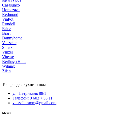
BESTWAY
Casasunco
Homezaza
Redmond
ViaPot
Rondell
Falez
Brart
Dannyhome
Vaisselle
Simax
Vinzer
Vitesse
BerlingerHaus
Wilmax
Zilan
Товары для кухни и дома
ул. Петрикань 88/1
Телефон: 0 603 7 55 11
vaisselle.smm@gmail.com
Меню