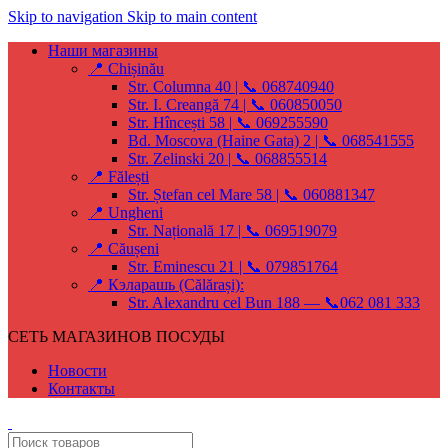
Skip to navigation
Skip to main content
Наши магазины
📍 Chișinău
Str. Columna 40 | 📞 068740940
Str. I. Creangă 74 | 📞 060850050
Str. Hîncești 58 | 📞 069255590
Bd. Moscova (Haine Gata) 2 | 📞 068541555
Str. Zelinski 20 | 📞 068855514
📍 Fălești
Str. Ștefan cel Mare 58 | 📞 060881347
📍 Ungheni
Str. Națională 17 | 📞 069519079
📍 Căușeni
Str. Eminescu 21 | 📞 079851764
📍 Кэларашь (Călărași):
Str. Alexandru cel Bun 188 — 📞062 081 333
СЕТЬ МАГАЗИНОВ ПОСУДЫ
Новости
Контакты