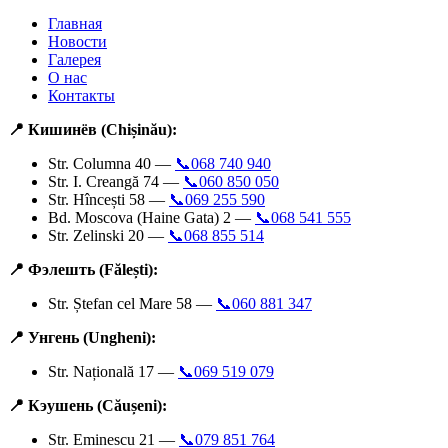
Главная
Новости
Галерея
О нас
Контакты
📍 Кишинёв (Chișinău):
Str. Columna 40 —
📞068 740 940
Str. I. Creangă 74 —
📞060 850 050
Str. Hîncești 58 —
📞069 255 590
Bd. Moscova (Haine Gata) 2 —
📞068 541 555
Str. Zelinski 20 —
📞068 855 514
📍 Фэлешть (Fălești):
Str. Ștefan cel Mare 58 —
📞060 881 347
📍 Унгень (Ungheni):
Str. Națională 17 —
📞069 519 079
📍 Кэушень (Căușeni):
Str. Eminescu 21 —
📞079 851 764