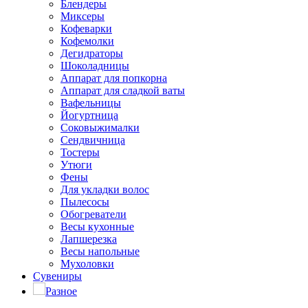
Блендеры
Миксеры
Кофеварки
Кофемолки
Дегидраторы
Шоколадницы
Аппарат для попкорна
Аппарат для сладкой ваты
Вафельницы
Йогуртница
Соковыжималки
Сендвичница
Тостеры
Утюги
Фены
Для укладки волос
Пылесосы
Обогреватели
Весы кухонные
Лапшерезка
Весы напольные
Мухоловки
Сувениры
Разное