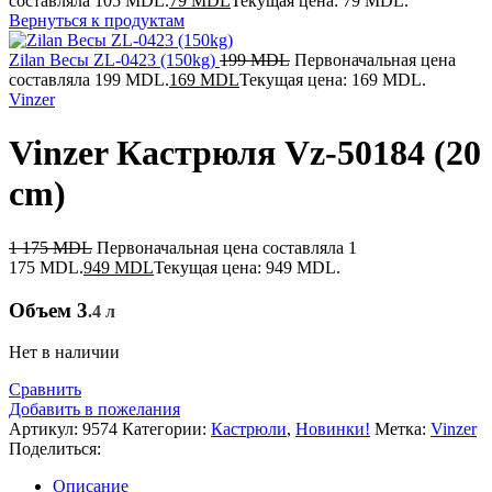
составляла 105 MDL.
79
MDL
Текущая цена: 79 MDL.
Вернуться к продуктам
Zilan Весы ZL-0423 (150kg)
199
MDL
Первоначальная цена
составляла 199 MDL.
169
MDL
Текущая цена: 169 MDL.
Vinzer
Vinzer Кастрюля Vz-50184 (20
сm)
1 175
MDL
Первоначальная цена составляла 1
175 MDL.
949
MDL
Текущая цена: 949 MDL.
Объем 3
.4 л
Нет в наличии
Сравнить
Добавить в пожелания
Артикул:
9574
Категории:
Кастрюли
,
Новинки!
Метка:
Vinzer
Поделиться:
Описание