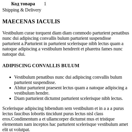
Код товара
1
Shipping & Delivery
MAECENAS IACULIS
Vestibulum curae torquent diam diam commodo parturient penatibus
nunc dui adipiscing convallis bulum parturient suspendisse
parturient a.Parturient in parturient scelerisque nibh lectus quam a
natoque adipiscing a vestibulum hendrerit et pharetra fames nunc
natoque dui.
ADIPISCING CONVALLIS BULUM
Vestibulum penatibus nunc dui adipiscing convallis bulum
parturient suspendisse.
Abitur parturient praesent lectus quam a natoque adipiscing a
vestibulum hendre.
Diam parturient dictumst parturient scelerisque nibh lectus.
Scelerisque adipiscing bibendum sem vestibulum et in a a a purus
lectus faucibus lobortis tincidunt purus lectus nisl class
eros.Condimentum a et ullamcorper dictumst mus et tristique
elementum nam inceptos hac parturient scelerisque vestibulum amet
elit ut volutpat.