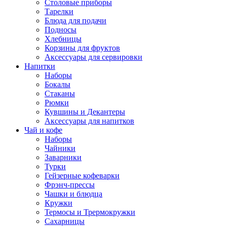
Столовые приборы
Тарелки
Блюда для подачи
Подносы
Хлебницы
Корзины для фруктов
Аксессуары для сервировки
Напитки
Наборы
Бокалы
Стаканы
Рюмки
Кувшины и Декантеры
Аксессуары для напитков
Чай и кофе
Наборы
Чайники
Заварники
Турки
Гейзерные кофеварки
Фрэнч-прессы
Чашки и блюдца
Кружки
Термосы и Трермокружки
Сахарницы