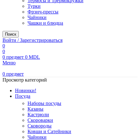
Термосы и Трермокружки
Турки
Фрэнч-прессы
Чайники
Чашки и блюдца
Поиск
Войти / Зарегистрироваться
0
0
0
предмет
0
MDL
Меню
0
предмет
Просмотр категорий
Новинки!
Посуда
Наборы посуды
Казаны
Кастрюли
Скороварки
Сковороды
Ковши и Сатейники
Чайники