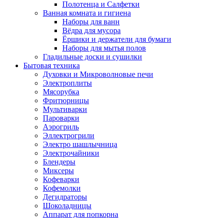
Полотенца и Салфетки
Ванная комната и гигиена
Наборы для ванн
Вёдра для мусора
Ёршики и держатели для бумаги
Наборы для мытья полов
Гладильные доски и сушилки
Бытовая техника
Духовки и Микроволновые печи
Электроплиты
Мясорубка
Фритюрницы
Мультиварки
Пароварки
Аэрогриль
Эллектрогрили
Электро шашлычница
Электрочайники
Блендеры
Миксеры
Кофеварки
Кофемолки
Дегидраторы
Шоколадницы
Аппарат для попкорна