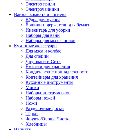
Электро грили
Электрочайники
Ванная комната и гигиена
Вёдра для мусора
Ёршики и держатели для бумаги
Инвентарь для уборки
Наборы для ванн
Наборы для мытья полов
Кухонные аксессуары
Для мяса и колбас
Для специй
Друшлаги и Сита
Ёмкости для хранения
Кондитерские принадлежности
Контейнеры для хранения
Кухонные инструменты
Миски
Наборы инструментов
Наборы ножей
Ножи
Разделочные доски
Тёрки
Фрукто/Овоще Чистка
Хлебницы
Напитки