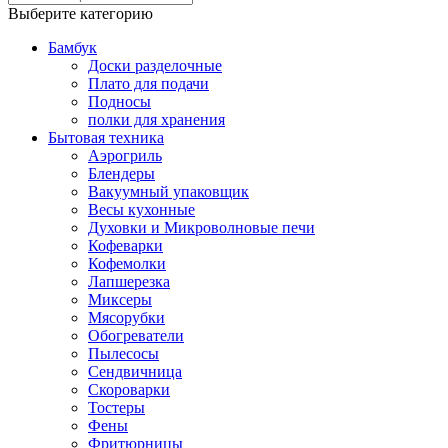
Выберите категорию
Бамбук
Доски разделочные
Плато для подачи
Подносы
полки для хранения
Бытовая техника
Аэрогриль
Блендеры
Вакуумный упаковщик
Весы кухонные
Духовки и Микроволновые печи
Кофеварки
Кофемолки
Лапшерезка
Миксеры
Мясорубки
Обогреватели
Пылесосы
Сендвичница
Скороварки
Тостеры
Фены
Фритюрницы