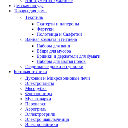
Инструменты кухонные
Детская посуда
Товары для дома
Текстиль
Скатерти и напероны
Фартуки
Полотенца и Салфетки
Ванная комната и гигиена
Наборы для ванн
Вёдра для мусора
Ёршики и держатели для бумаги
Наборы для мытья полов
Гладильные доски и сушилки
Бытовая техника
Духовки и Микроволновые печи
Электроплиты
Мясорубка
Фритюрницы
Мультиварки
Пароварки
Аэрогриль
Эллектрогрили
Электро шашлычница
Электрочайники